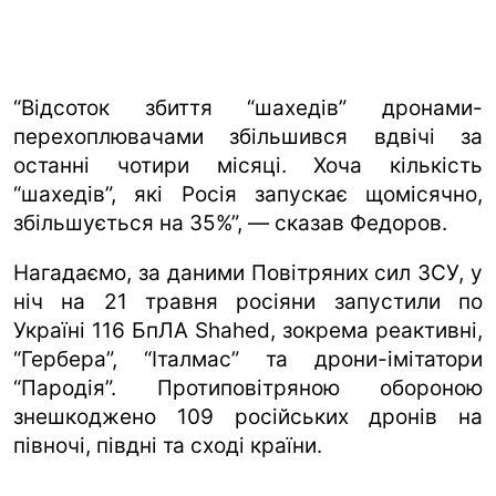
“Відсоток збиття “шахедів” дронами-
перехоплювачами збільшився вдвічі за
останні чотири місяці. Хоча кількість
“шахедів”, які Росія запускає щомісячно,
збільшується на 35%”, — сказав Федоров.
Нагадаємо, за даними Повітряних сил ЗСУ, у
ніч на 21 травня росіяни запустили по
Україні 116 БпЛА Shahed, зокрема реактивні,
“Гербера”, “Італмас” та дрони-імітатори
“Пародія”. Протиповітряною обороною
знешкоджено 109 російських дронів на
півночі, півдні та сході країни.