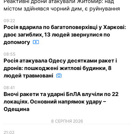
Реактивні дрони атакували Житомир: над
містом здійнявся чорний дим, є руйнування
09:22
Росія вдарила по багатоповерхівці у Харкові:
двоє загиблих, 13 людей звернулися по
допомогу
08:55
Росія атакувала Одесу десятками ракет і
дронів: пошкоджені житлові будинки, 8
людей травмовані
08:41
Вночі ракети та ударні БпЛА влучіли по 22
локаціях. Основний напрямок удару –
Одещина
8 СЕРПНЯ 2026
21:02