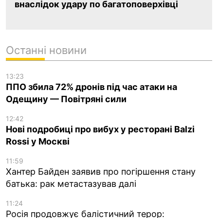
внаслідок удару по багатоповерхівці
Останні новини
13:23
ППО збила 72% дронів під час атаки на
Одещину — Повітряні сили
12:42
Нові подробиці про вибух у ресторані Balzi
Rossi у Москві
11:59
Хантер Байден заявив про погіршення стану
батька: рак метастазував далі
11:24
Росія продовжує балістичний терор: