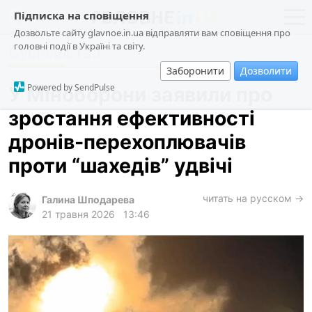
Підписка на сповіщення
Дозвольте сайту glavnoe.in.ua відправляти вам сповіщення про
головні події в Україні та світу.
Суспільство
новини
політика
Заборонити
Дозволити
про проєкт
суспільство
Powered by SendPulse
У Міноборони заявили про
контакти
економіка
зростання ефективності
події
дронів-перехоплювачів
кримінал
проти “шахедів” удвічі
техно
читать на русском →
спорт
Галина Шподарева
21 травня 2026
13:46
лонгріди
харків
архів
gambling