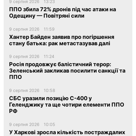
9 серпня 2026
13:23
ППО збила 72% дронів під час атаки на
Одещину — Повітряні сили
9 серпня 2026
11:59
Хантер Байден заявив про погіршення
стану батька: рак метастазував далі
9 серпня 2026
11:24
Росія продовжує балістичний терор:
Зеленський закликав посилити санкції та
ППО
9 серпня 2026
10:58
СБС уразили позицію С-400 у
Геленджику та ще чотири елементи ППО
РФ
9 серпня 2026
10:05
У Харкові зросла кількість постраждалих