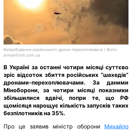
ua
ru
en
Випробування українського дрона-перехоплювача / Фото:
armyinform.com.ua
В Україні за останні чотири місяці суттєво
зріс відсоток збиття російських “шахедів”
дронами-перехоплювачами. За даними
Міноборони, за чотири місяці показники
збільшилися вдвічі, попри те, що РФ
щомісяця нарощує кількість запусків таких
безпілотників на 35%.
Про це заявив міністр оборони
Михайло