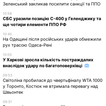
Зеленський закликав посилити санкції та ППО
10:58
СБС уразили позицію С-400 у Геленджику та
ще чотири елементи ППО РФ
10:40
На Одещині після російських ударів обмежили
рух трасою Одеса–Рені
10:05
У Харкові зросла кількість постраждалих
внаслідок удару по багатоповерхівці
09:53
Світоліна пробилася до чвертьфіналу WTA 1000
у Торонто, Костюк не втримала перевагу над
Швьонтек
09:31