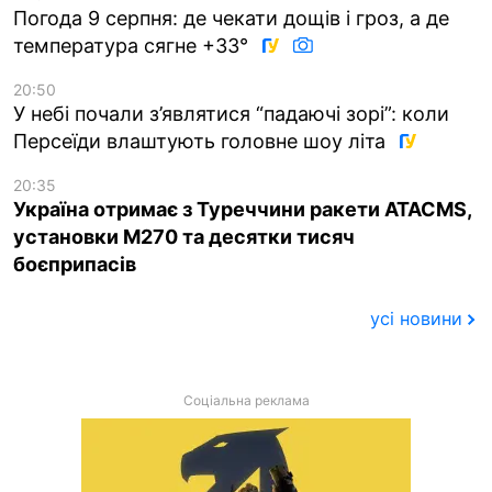
Погода 9 серпня: де чекати дощів і гроз, а де
температура сягне +33°
20:50
У небі почали з’являтися “падаючі зорі”: коли
Персеїди влаштують головне шоу літа
20:35
Україна отримає з Туреччини ракети ATACMS,
установки M270 та десятки тисяч
боєприпасів
усі новини
Соціальна реклама