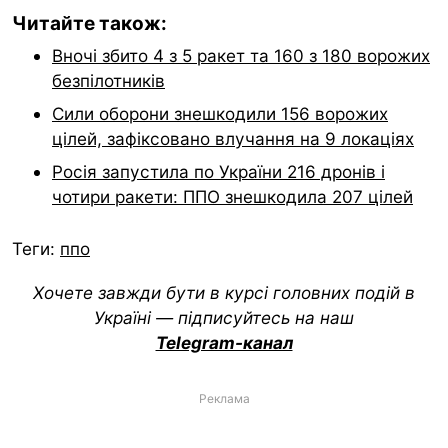
Читайте також:
Вночі збито 4 з 5 ракет та 160 з 180 ворожих
безпілотників
Сили оборони знешкодили 156 ворожих
цілей, зафіксовано влучання на 9 локаціях
Росія запустила по України 216 дронів і
чотири ракети: ППО знешкодила 207 цілей
Теги:
ппо
Хочете завжди бути в курсі головних подій в
Україні — підписуйтесь на наш
Telegram-канал
Реклама