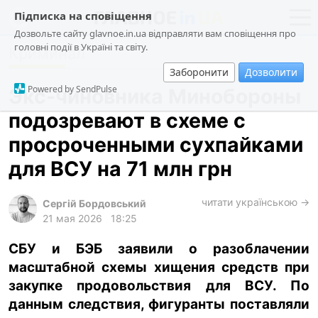
Підписка на сповіщення
Дозвольте сайту glavnoe.in.ua відправляти вам сповіщення про
головні події в Україні та світу.
Криминал
новости
политика
Заборонити
Дозволити
о проекте
общество
Powered by SendPulse
Экс-чиновника Минобороны
контакты
экономика
подозревают в схеме с
происшествия
просроченными сухпайками
криминал
для ВСУ на 71 млн грн
техно
читати українською →
спорт
Сергій Бордовський
21 мая 2026
18:25
лонгриды
СБУ и БЭБ заявили о разоблачении
харьков
масштабной схемы хищения средств при
архив
закупке продовольствия для ВСУ. По
gambling
данным следствия, фигуранты поставляли