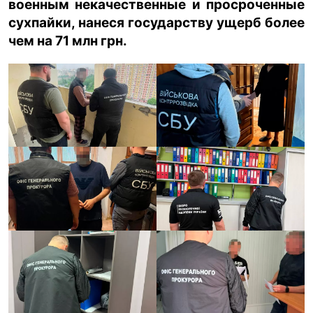
военным некачественные и просроченные
сухпайки, нанеся государству ущерб более
ua
ru
en
чем на 71 млн грн.