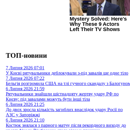
ТОП-новини
7 Липня 2026
07:01
У Києві рятувальники деблокували з-під завалів ще одне тіло
7 Липня 2026
07:22
Бельгія розгромила США на тлі гучного скандалу з Балогуно
6 Липня 2026
21:59
Рятувальники знайшли шістнадцяту жертву удару РФ по
Києву: під завалами можуть бути інші тіла
6 Липня 2026
21:25
До двох зросла кількість загиблих внаслідок удару Росії по
АЗС у Запоріжжі
6 Липня 2026
21:10
Костюк знялася з парного матчу після рекордного виходу до