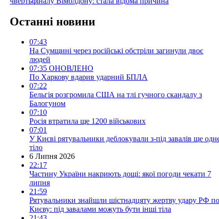
чвертьфіналу Вімблдону: стала відома причина
Останні новини
07:43
На Сумщині через російські обстріли загинули двоє
людей
07:35
ОНОВЛЕНО
По Харкову вдарив ударний БПЛА
07:22
Бельгія розгромила США на тлі гучного скандалу з
Балогуном
07:10
Росія втратила ще 1200 військових
07:01
У Києві рятувальники деблокували з-під завалів ще одн
тіло
6 Липня 2026
22:17
Частину України накриють дощі: якої погоди чекати 7
липня
21:59
Рятувальники знайшли шістнадцяту жертву удару РФ п
Києву: під завалами можуть бути інші тіла
21:43