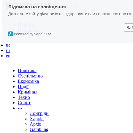
Підписка на сповіщення
Дозвольте сайту glavnoe.in.ua відправляти вам сповіщення про головн
Новини
За
Про проєкт
Powered by SendPulse
Контакти
ua
ru
en
Політика
Суспільство
Економіка
Події
Кримінал
Техно
Спорт
•••
Лонгріди
Харків
Архів
Gambling