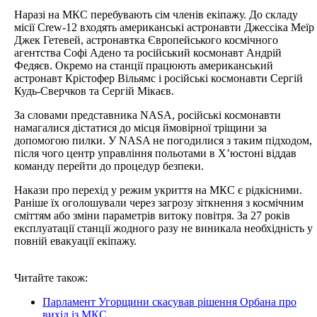
Наразі на МКС перебувають сім членів екіпажу. До складу
місії Crew-12 входять американські астронавти Джессіка Меїр 
Джек Гетевей, астронавтка Європейського космічного
агентства Софі Адено та російський космонавт Андрій
Федяєв. Окремо на станції працюють американський
астронавт Крістофер Вільямс і російські космонавти Сергій
Кудь-Сверчков та Сергій Мікаєв.
За словами представника NASA, російські космонавти
намагалися дістатися до місця ймовірної тріщини за
допомогою пилки. У NASA не погодилися з таким підходом,
після чого центр управління польотами в Х’юстоні віддав
команду перейти до процедур безпеки.
Накази про перехід у режим укриття на МКС є рідкісними.
Раніше їх оголошували через загрозу зіткнення з космічним
сміттям або зміни параметрів витоку повітря. За 27 років
експлуатації станції жодного разу не виникала необхідність у
повній евакуації екіпажу.
Читайте також:
Парламент Угорщини скасував рішення Орбана про
вихід із МКС