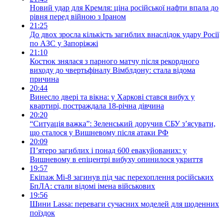
Новий удар для Кремля: ціна російської нафти впала до
рівня перед війною з Іраном
21:25
До двох зросла кількість загиблих внаслідок удару Росії
по АЗС у Запоріжжі
21:10
Костюк знялася з парного матчу після рекордного
виходу до чвертьфіналу Вімблдону: стала відома
причина
20:44
Винесло двері та вікна: у Харкові стався вибух у
квартирі, постраждала 18-річна дівчина
20:20
“Ситуація важка”: Зеленський доручив СБУ з’ясувати,
що сталося у Вишневому після атаки РФ
20:09
П’ятеро загиблих і понад 600 евакуйованих: у
Вишневому в епіцентрі вибуху опинилося укриття
19:57
Екіпаж Мі-8 загинув під час перехоплення російських
БпЛА: стали відомі імена військових
19:56
Шини Lassa: переваги сучасних моделей для щоденних
поїздок