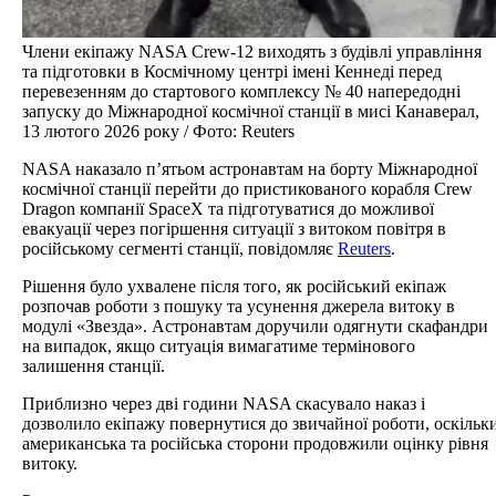
Члени екіпажу NASA Crew-12 виходять з будівлі управління
та підготовки в Космічному центрі імені Кеннеді перед
перевезенням до стартового комплексу № 40 напередодні
запуску до Міжнародної космічної станції в мисі Канаверал,
13 лютого 2026 року / Фото: Reuters
NASA наказало п’ятьом астронавтам на борту Міжнародної
космічної станції перейти до пристикованого корабля Crew
Dragon компанії SpaceX та підготуватися до можливої
евакуації через погіршення ситуації з витоком повітря в
російському сегменті станції, повідомляє
Reuters
.
Рішення було ухвалене після того, як російський екіпаж
розпочав роботи з пошуку та усунення джерела витоку в
модулі «Звезда». Астронавтам доручили одягнути скафандри
на випадок, якщо ситуація вимагатиме термінового
залишення станції.
Приблизно через дві години NASA скасувало наказ і
дозволило екіпажу повернутися до звичайної роботи, оскільк
американська та російська сторони продовжили оцінку рівня
витоку.