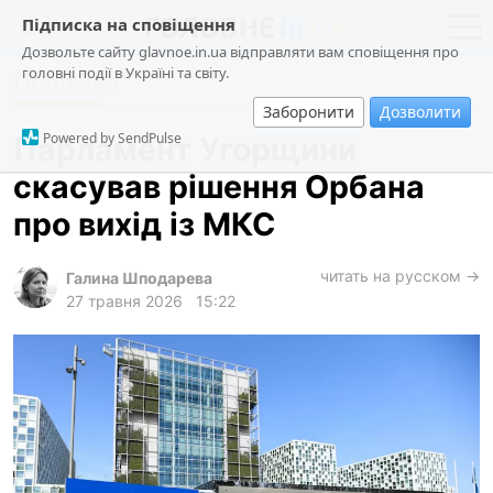
Підписка на сповіщення
Дозвольте сайту glavnoe.in.ua відправляти вам сповіщення про
головні події в Україні та світу.
Політика
новини
політика
Заборонити
Дозволити
про проєкт
суспільство
Powered by SendPulse
Парламент Угорщини
контакти
економіка
скасував рішення Орбана
події
про вихід із МКС
кримінал
техно
читать на русском →
Галина Шподарева
27 травня 2026
15:22
спорт
лонгріди
харків
архів
gambling