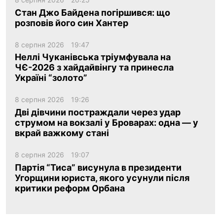
Стан Джо Байдена погіршився: що
розповів його син Хантер
8 серпня 2026
19:47
Неллі Чуканівська тріумфувала на
ЧЄ-2026 з хайдайвінгу та принесла
Україні “золото”
8 серпня 2026
19:26
Дві дівчини постраждали через удар
струмом на вокзалі у Броварах: одна — у
вкрай важкому стані
8 серпня 2026
19:07
Партія “Тиса” висунула в президенти
Угорщини юриста, якого усунули після
критики реформ Орбана