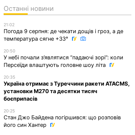
Останні новини
21:02
Погода 9 серпня: де чекати дощів і гроз, а де
температура сягне +33°
20:50
У небі почали з’являтися “падаючі зорі”: коли
Персеїди влаштують головне шоу літа
20:35
Україна отримає з Туреччини ракети ATACMS,
установки M270 та десятки тисяч
боєприпасів
20:25
Стан Джо Байдена погіршився: що розповів
його син Хантер