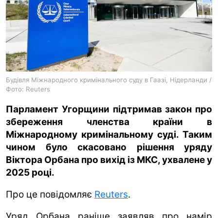
ua
ru
en
Будівля Міжнародного кримінального суду в Гаазі, Нідерланди /
Фото: Reuters
Парламент Угорщини підтримав закон про
збереження членства країни в
Міжнародному кримінальному суді. Таким
чином було скасовано рішення уряду
Віктора Орбана про вихід із МКС, ухвалене у
2025 році.
Про це повідомляє
Reuters
.
Уряд Орбана раніше заявляв про намір