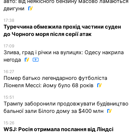
авто: від неякісного бензину масово ламаються
двигуни
17:38
Туреччина обмежила прохід частини суден
до Чорного моря після серії атак
17:09
Злива, град і річки на вулицях: Одесу накрила
негода
16:27
Помер батько легендарного футболіста
Ліонеля Мессі: йому було 68 років
15:51
Трампу заборонили продовжувати будівництво
бальної зали Білого дому за $400 млн
15:26
WSJ: Росія отримала послання від Ліндсі