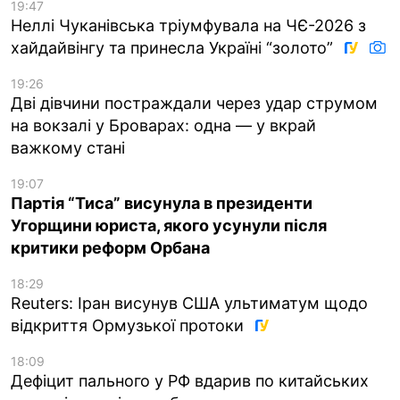
19:47
Неллі Чуканівська тріумфувала на ЧЄ-2026 з
хайдайвінгу та принесла Україні “золото”
19:26
Дві дівчини постраждали через удар струмом
на вокзалі у Броварах: одна — у вкрай
важкому стані
19:07
Партія “Тиса” висунула в президенти
Угорщини юриста, якого усунули після
критики реформ Орбана
18:29
Reuters: Іран висунув США ультиматум щодо
відкриття Ормузької протоки
18:09
Дефіцит пального у РФ вдарив по китайських