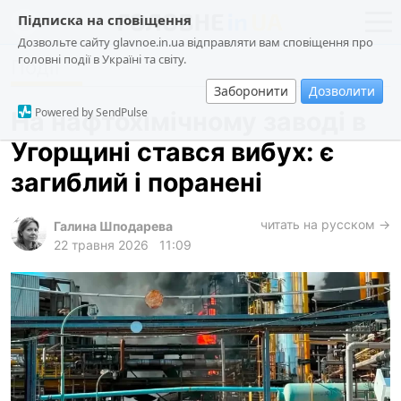
Підписка на сповіщення
Дозвольте сайту glavnoe.in.ua відправляти вам сповіщення про
головні події в Україні та світу.
Події
новини
політика
Заборонити
Дозволити
про проєкт
суспільство
Powered by SendPulse
На нафтохімічному заводі в
контакти
економіка
Угорщині стався вибух: є
події
загиблий і поранені
кримінал
техно
читать на русском →
Галина Шподарева
22 травня 2026
11:09
спорт
лонгріди
харків
архів
gambling