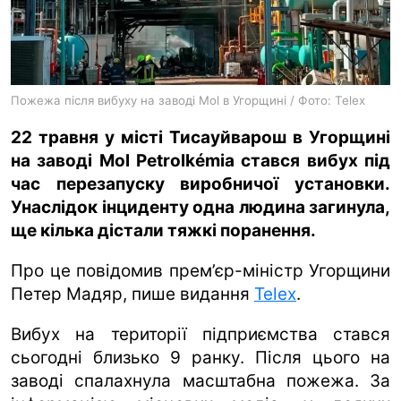
ua
ru
en
Пожежа після вибуху на заводі Mol в Угорщині / Фото: Telex
22 травня у місті Тисауйварош в Угорщині
на заводі Mol Petrolkémia стався вибух під
час перезапуску виробничої установки.
Унаслідок інциденту одна людина загинула,
ще кілька дістали тяжкі поранення.
Про це повідомив прем’єр-міністр Угорщини
Петер Мадяр, пише видання
Telex
.
Вибух на території підприємства стався
сьогодні близько 9 ранку. Після цього на
заводі спалахнула масштабна пожежа. За