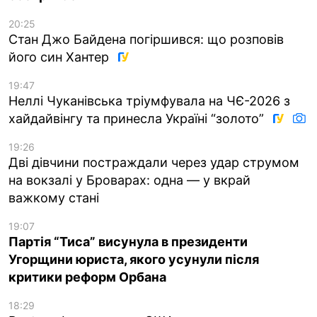
20:25
Стан Джо Байдена погіршився: що розповів
його син Хантер
19:47
Неллі Чуканівська тріумфувала на ЧЄ-2026 з
хайдайвінгу та принесла Україні “золото”
19:26
Дві дівчини постраждали через удар струмом
на вокзалі у Броварах: одна — у вкрай
важкому стані
19:07
Партія “Тиса” висунула в президенти
Угорщини юриста, якого усунули після
критики реформ Орбана
18:29