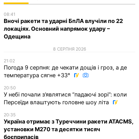
08:41
Вночі ракети та ударні БпЛА влучіли по 22
локаціях. Основний напрямок удару –
Одещина
8 СЕРПНЯ 2026
21:02
Погода 9 серпня: де чекати дощів і гроз, а де
температура сягне +33°
20:50
У небі почали з’являтися “падаючі зорі”: коли
Персеїди влаштують головне шоу літа
20:35
Україна отримає з Туреччини ракети ATACMS,
установки M270 та десятки тисяч
боєприпасів