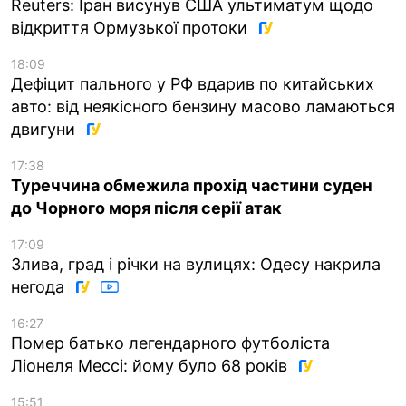
Reuters: Іран висунув США ультиматум щодо
відкриття Ормузької протоки
18:09
Дефіцит пального у РФ вдарив по китайських
авто: від неякісного бензину масово ламаються
двигуни
17:38
Туреччина обмежила прохід частини суден
до Чорного моря після серії атак
17:09
Злива, град і річки на вулицях: Одесу накрила
негода
16:27
Помер батько легендарного футболіста
Ліонеля Мессі: йому було 68 років
15:51