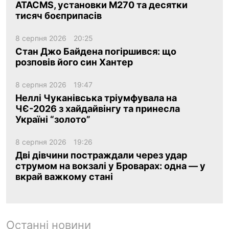
ATACMS, установки M270 та десятки
тисяч боєприпасів
8 серпня 2026
20:25
Стан Джо Байдена погіршився: що
розповів його син Хантер
8 серпня 2026
19:47
Неллі Чуканівська тріумфувала на
ЧЄ-2026 з хайдайвінгу та принесла
Україні “золото”
8 серпня 2026
19:26
Дві дівчини постраждали через удар
струмом на вокзалі у Броварах: одна — у
вкрай важкому стані
Останні новини