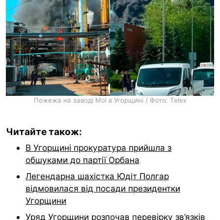
Пожежа на заводі Mol в Угорщині / Фото: Telex
Читайте також:
В Угорщині прокуратура прийшла з
обшуками до партії Орбана
Легендарна шахістка Юдіт Полгар
відмовилася від посади президентки
Угорщини
Уряд Угорщини розпочав перевірку зв’язків