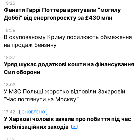
19:26
Фанати Гаррі Поттера врятували “могилу
Доббі” від енергопроєкту за £430 млн
18:59
В окупованому Криму посилюють обмеження
на продаж бензину
18:37
Уряд шукає додаткові кошти на фінансування
Сил оборони
18:02
У МЗС Польщі жорстко відповіли Захаровій:
“Час поглянути на Москву”
17:42
ОНОВЛЕНО
У Харкові чоловік заявив про побиття під час
мобілізаційних заходів
17:13