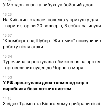
У Молдові впав та вибухнув бойовий дрон
16:26
На Київщині сталася пожежа у притулку для
тварин: згоріли 20 вольєрів, 8 собак загинули
15:57
“Кромберг енд Шуберт Житомир” призупинив
роботу після атаки
15:34
Туреччина спростувала обмеження на прохід
торговельних суден до Чорного моря
14:53
У РФ арештували двох топменеджерів
виробника безпілотних систем
14:16
З відео Трампа та Білого дому прибрали пісні