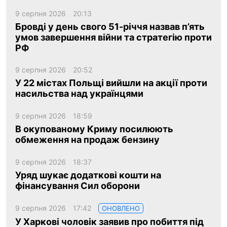
9 серпня 2026
20:13
Бровді у день свого 51-річчя назвав п’ять
умов завершення війни та стратегію проти
РФ
9 серпня 2026
20:52
У 22 містах Польщі вийшли на акції проти
насильства над українцями
9 серпня 2026
18:59
В окупованому Криму посилюють
обмеження на продаж бензину
9 серпня 2026
18:37
Уряд шукає додаткові кошти на
фінансування Сил оборони
9 серпня 2026
17:42
ОНОВЛЕНО
У Харкові чоловік заявив про побиття під