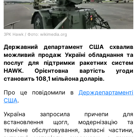
ua
ru
en
ЗРК Hawk / Фото: wikimedia.org
Державний департамент США схвалив
можливий продаж Україні обладнання та
послуг для підтримки ракетних систем
HAWK. Орієнтовна вартість угоди
становить 108,1 мільйона доларів.
Про це повідомили в
Держдепартаменті
США
.
Україна запросила причепи для
встановлення щогл, модернізацію та
технічне обслуговування, запасні частини,