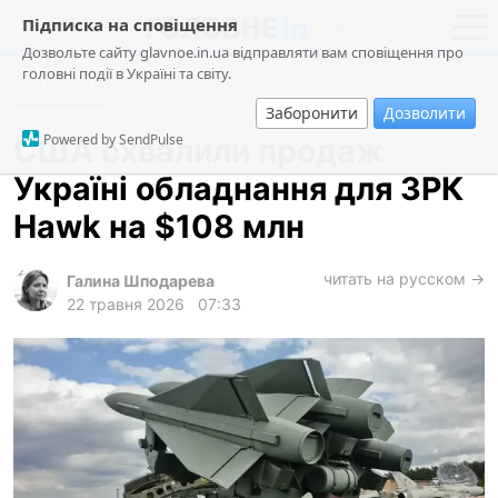
Підписка на сповіщення
Дозвольте сайту glavnoe.in.ua відправляти вам сповіщення про
головні події в Україні та світу.
Суспільство
новини
політика
Заборонити
Дозволити
про проєкт
суспільство
Powered by SendPulse
США схвалили продаж
контакти
економіка
Україні обладнання для ЗРК
події
Hawk на $108 млн
кримінал
техно
читать на русском →
Галина Шподарева
22 травня 2026
07:33
спорт
лонгріди
харків
архів
gambling