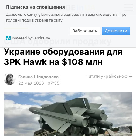
Підписка на сповіщення
Дозвольте сайту glavnoe.in.ua відправляти вам сповіщення про
головні події в Україні та світу.
Общество
новости
политика
Заборонити
Дозволити
о проекте
общество
Powered by SendPulse
США одобрили продажу
контакты
экономика
Украине оборудования для
происшествия
ЗРК Hawk на $108 млн
криминал
техно
читати українською →
Галина Шподарева
22 мая 2026
07:35
спорт
лонгриды
харьков
архив
gambling