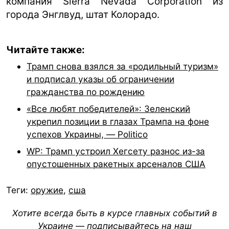
компания Sierra Nevada Corporation из
города Энглвуд, штат Колорадо.
Читайте также:
Трамп снова взялся за «родильный туризм»
и подписал указы об ограничении
гражданства по рождению
«Все любят победителей»: Зеленский
укрепил позиции в глазах Трампа на фоне
успехов Украины, — Politico
WP: Трамп устроил Хегсету разнос из-за
опустошенных ракетных арсеналов США
Теги:
оружие
,
сша
Хотите всегда быть в курсе главных событий в
Украине — подписывайтесь на наш