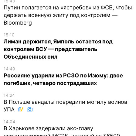
15:40
Путин полагается на «ястребов» из ФСБ, чтобы
держать военную элиту под контролем —
Bloomberg
15:10
Лиман держится, Ямполь остается под
контролем ВСУ — представитель
Объединенных сил
14:49
Россияне ударили из РСЗО по Изюму: двое
погибших, четверо пострадавших
14:24
В Польше вандалы повредили могилу воинов
УПА
14:04
В Харькове задержали экс-главу
психиатрической МСЭК, который за $6500