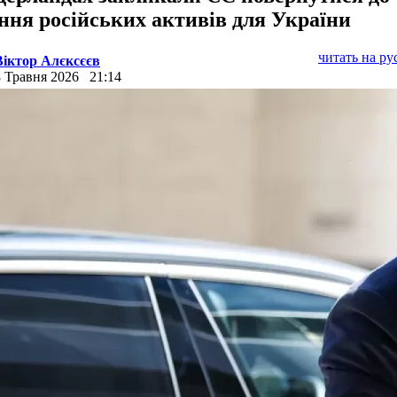
ння російських активів для України
читать на р
Віктор Алєксєєв
8 Травня 2026
21:14