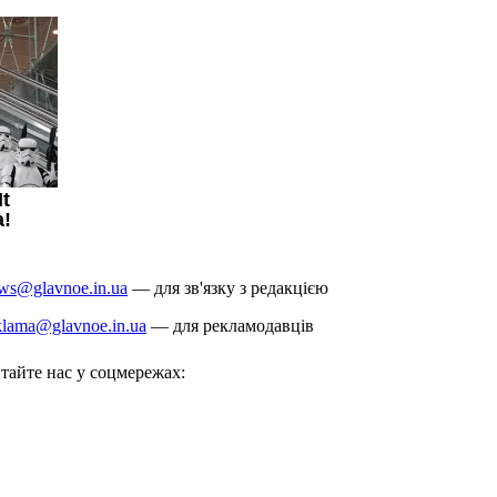
ws@glavnoe.in.ua
— для зв'язку з редакцією
klama@glavnoe.in.ua
— для рекламодавців
тайте нас у соцмережах: