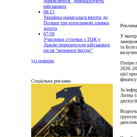
домовлятися” деморалізують
військових
08:13
Українка намагалася ввезти до
Польщі три кілограмові зливки
Реклам
золота
07:59
У матер
Учасники сутички з ТЦК у
заморож
Львові перепросили військових
та Болг
після “виховної бесіди”
вилучен
усі новини
Попри п
2026–20
цієї пр
фінансу
Соціальна реклама
За інфо
Литва т
дискусії
Водноча
ґрунтую
диплома