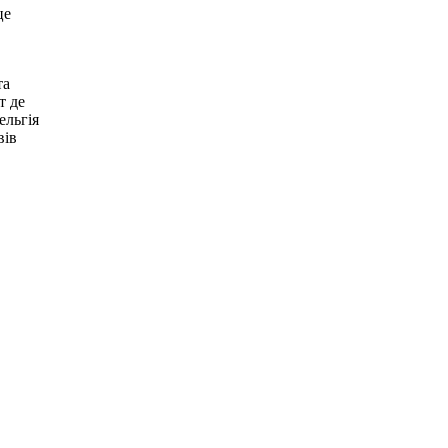
це
та
т де
ельгія
вів