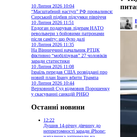
пита
10 Липня 2026
10:04
“Масштабний наступ” РФ провалився:
Сирський підбив підсумки півріччя
10 Липня 2026
11:51
Ердоган подарував лідерам НАТО
револьвери з бойовими патронами
після саміту: що було далі
10 Липня 2026
11:35
На Вінниччині начальник РТЦК
фіктивно “мобілізував” 27 чоловіків
заради статистики
10 Липня 2026
11:08
Ізраїль передав США розвіддані про
новий план Ірану вбити Трампа
10 Липня 2026
10:44
Верховний Суд відмовив Порошенку
у скасуванні санкцій РНБО
Останні новини
12:22
Душив 14-річну дівчину до
непритомності заради iPhone:
нападника затримали на