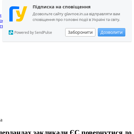
Підписка на сповіщення
Дозвольте сайту glavnoe.in.ua відправляти вам
и
сповіщення про головні події в Україні та світу.
оєкт
ти
Заборонити
Дозволити
Powered by SendPulse
ка
дерландах закликали ЄС повернутися до