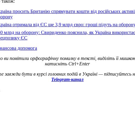
 також:
раїна просить Британію спрямувати кошти від російських активі
борону
раїна отримала від ЄС ще 3,9 млрд євро: гроші підуть на оборон
0 млрд на оборону: Свириденко пояснила, як Україна використа
пецпозику ЄС
інансова допомога
о ви помітили орфографічну помилку в тексті, виділіть її мишко
натисніть Ctrl+Enter
е завжди бути в курсі головних подій в Україні — підписуйтесь 
Telegram-канал
а