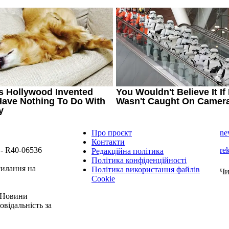
Про проєкт
ne
Контакти
 - R40-06536
re
Редакційна політика
Політика конфіденційності
силання на
Політика використання файлів
Чи
Cookie
 "Новини
овідальність за