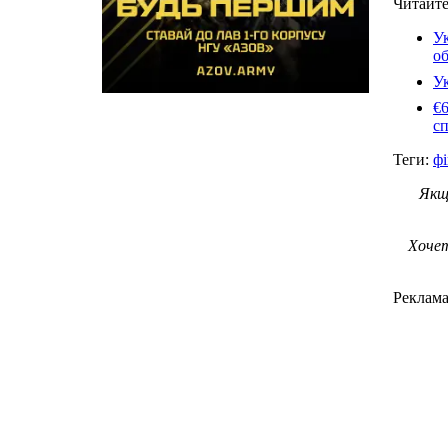
Читайте
Ук
о
Ук
€6
с
Теги:
ф
Якщ
Хочет
Реклам