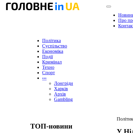
Новин
Про пр
Контак
Політика
Суспільство
Економіка
Події
Кримінал
Техно
Спорт
•••
Лонгріди
Харків
Архів
Gambling
Політи
ТОП-новини
У Ні