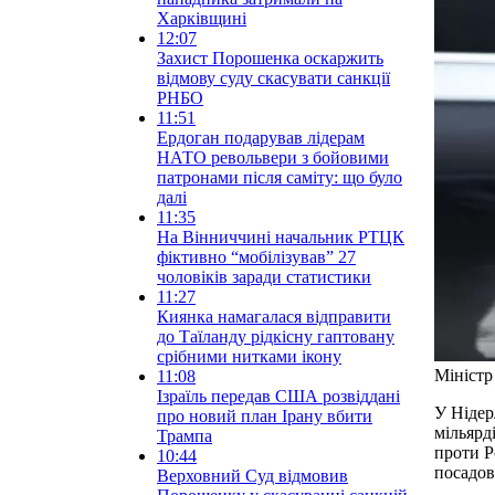
Харківщині
12:07
Захист Порошенка оскаржить
відмову суду скасувати санкції
РНБО
11:51
Ердоган подарував лідерам
НАТО револьвери з бойовими
патронами після саміту: що було
далі
11:35
На Вінниччині начальник РТЦК
фіктивно “мобілізував” 27
чоловіків заради статистики
11:27
Киянка намагалася відправити
до Таїланду рідкісну гаптовану
срібними нитками ікону
Міністр
11:08
Ізраїль передав США розвіддані
У Нідер
про новий план Ірану вбити
мільярд
Трампа
проти Р
10:44
посадов
Верховний Суд відмовив