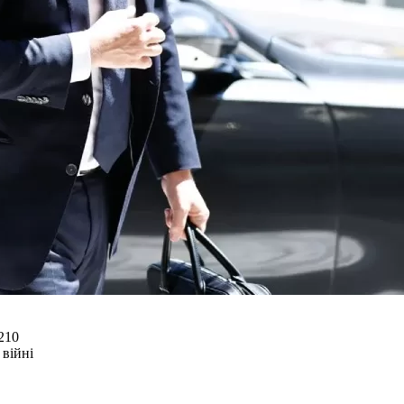
210
 війні