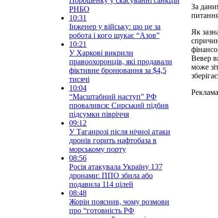
Порошенку у скасуванні санкцій
За дани
РНБО
питання 
10:31
Інженер у війську: що це за
Як зазн
робота і кого шукає “Азов”
спричин
10:21
фінансо
У Харкові викрили
Вевер в
правоохоронців, які продавали
може зі
фіктивне бронювання за $4,5
зберіга
тисячі
10:04
Реклам
“Масштабний наступ” РФ
провалився: Сирський підбив
підсумки півріччя
09:12
У Таганрозі після нічної атаки
дронів горить нафтобаза в
морському порту
08:56
Росія атакувала Україну 137
дронами: ППО збила або
подавила 114 цілей
08:48
Жорін пояснив, чому розмови
про “готовність РФ