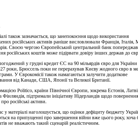
а
іалі також зазначається, що занепокоєння щодо використання
ених російських активів раніше висловлювали Франція, Італія, 
арія. Своєю чергою Європейський центральний банк попереджав
ня російських коштів може підірвати довіру інших держав до єв
огоджений у грудні кредит ЄС на 90 мільярдів євро для України
27 роки, Брюссель поки не перерахував Києву жодного євро в м
ограми. У Єврокомісії також намагаються залучити додаткове
вання від Канади, США, Японії та Великої Британії.
рмацією Politico, країни Північної Європи, зокрема Естонія, Латві
а Фінляндія, підтримали ініціативу Нідерландів щодо повернення
 про російські активи.
с у матеріалі наголошується, що оцінки дефіциту бюджету Укра
ться на припущенні про завершення війни вже цього року, хоча 
тів не вважають такий сценарій реалістичним.