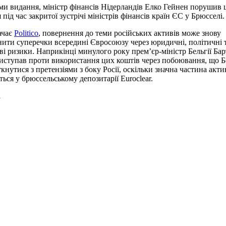
ми видання, міністр фінансів Нідерландів Елко Гейнен порушив 
під час закритої зустрічі міністрів фінансів країн ЄС у Брюсселі.
ачає
Politico
, повернення до теми російських активів може знову
ити суперечки всередині Євросоюзу через юридичні, політичні 
ві ризики. Наприкінці минулого року прем’єр-міністр Бельгії Бар
иступав проти використання цих коштів через побоювання, що Б
ткнутися з претензіями з боку Росії, оскільки значна частина акти
ється у брюссельському депозитарії Euroclear.
а