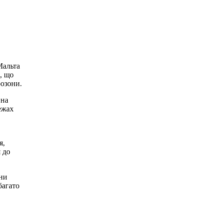
Мальта
, що
розони.
 на
ежах
я,
 до
їни
багато