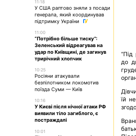
11:18
У США раптово зняли з посади
генерала, який координував
підтримку України
11:00
“Потрібно більше тиску”:
Зеленський відреагував на
удар по Київщині, де загинув
“Під
трирічний хлопчик
до д
груд
10:25
Росіяни атакували
орган
безпілотником локомотив
поїзда Суми — Київ
Дівч
їй н
10:16
У Києві після нічної атаки РФ
згод
виявили тіло загиблого, є
постраждалі
Вран
батьк
10:01