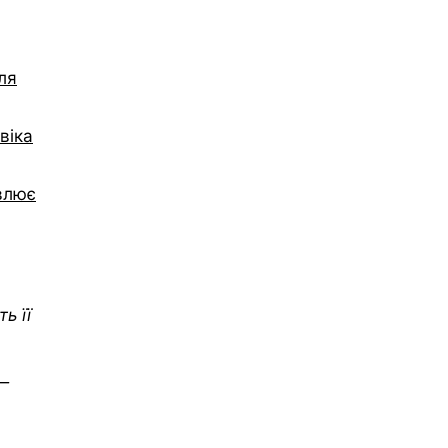
ля
віка
овлює
ь її
 —