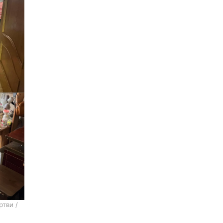
тви /