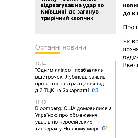
нови
відреагував на удар по
Київщині, де загинув
до к
трирічний хлопчик
Про 
Як в
Останні новини
позн
буди
12:14
Ввече
“Одним кліком” позбавляли
відстрочок: Лубінець заявив
про сотні постраждалих від
дій ТЦК на Закарпатті
11:49
Bloomberg: США домовилися з
Україною про обмеження
ударів по неросійських
танкерах у Чорному морі