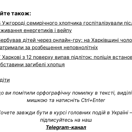
йте також:
 Ужгороді семирічного хлопчика госпіталізували піс
вживання енергетиків і вейпу
ербував дітей через онлайн-гру: на Харківщині чоло
затримали за розбещення неповнолітніх
 Харкові з 12 поверху випав підліток: поліція встан
обставини загибелі хлопця
діти
о ви помітили орфографічну помилку в тексті, виділіт
мишкою та натисніть Ctrl+Enter
очете завжди бути в курсі головних подій в Україні
підписуйтесь на наш
Telegram-канал