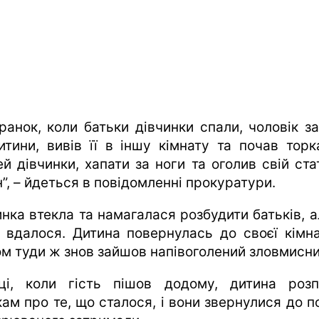
 ранок, коли батьки дівчинки спали, чоловік з
итини, вивів її в іншу кімнату та почав торк
ей дівчинки, хапати за ноги та оголив свій ста
”, – йдеться в повідомленні прокуратури.
инка втекла та намагалася розбудити батьків, а
е вдалося. Дитина повернулась до своєї кімна
ом туди ж знов зайшов напівоголений зловмисни
ці, коли гість пішов додому, дитина розп
ам про те, що сталося, і вони звернулися до по