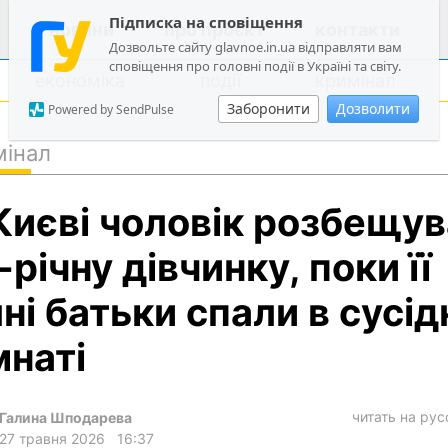
Підписка на сповіщення
новини
про проєкт
контакти
Дозвольте сайту glavnoe.in.ua відправляти вам
сповіщення про головні події в Україні та світу.
економіка
події
кримінал
Заборонити
Дозволити
Powered by SendPulse
мінал
політика
Києві чоловік розбещу
суспільство
економіка
-річну дівчинку, поки її
події
яні батьки спали в сусід
кримінал
мнаті
техно
спорт
читать на ру
Галина Шподарева
лонгріди
27 травня 2026
16:37