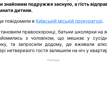
м знайомим подружжя заснуло, а гість відпра
імнати дитини.
це повідомили в
Київській міській прокуратурі
.
становили правоохоронці, батьки школярки на в
айомились з чоловіком, що мешкає у сусід
нку, та запросили додому, де вживали алко
рі нетверезого гостя залишили на ніч у квартир
Реклама