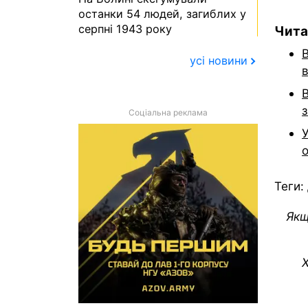
останки 54 людей, загиблих у
серпні 1943 року
Чита
В
усі новини
В
Соціальна реклама
У
Теги:
Якщ
Х