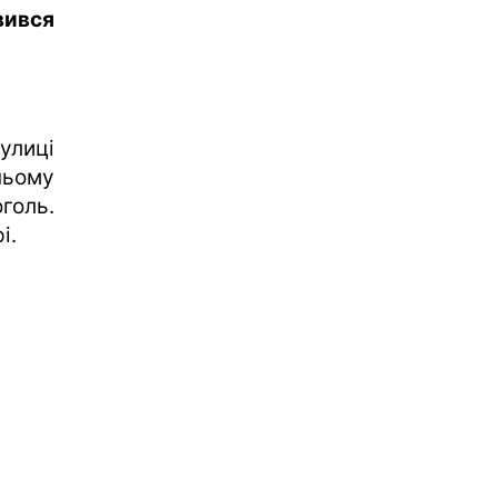
вився
улиці
ньому
голь.
і.