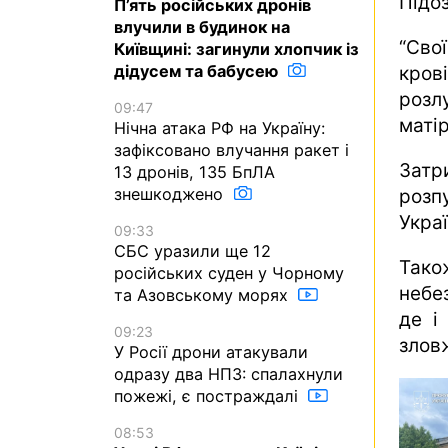
Підо
П’ять російських дронів
влучили в будинок на
“Сво
Київщині: загинули хлопчик із
дідусем та бабусею
кров
розл
09:47
матір
Нічна атака РФ на Україну:
зафіксовано влучання ракет і
Затр
13 дронів, 135 БпЛА
знешкоджено
розп
Украї
09:33
СБС уразили ще 12
Тако
російських суден у Чорному
небе
та Азовському морях
де і
09:23
злов
У Росії дрони атакували
одразу два НПЗ: спалахнули
пожежі, є постраждалі
08:53