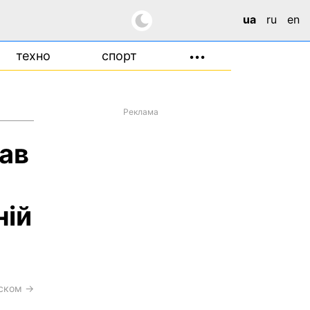
ua
ru
en
техно
спорт
•••
Реклама
вав
ній
сском →