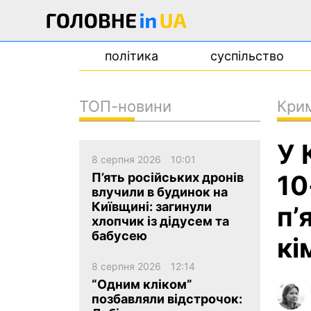
політика
суспільство
ТОП-новини
Кри
новини
У 
про проєкт
8 серпня 2026
10:01
контакти
10
П’ять російських дронів
влучили в будинок на
Київщині: загинули
п’
хлопчик із дідусем та
бабусею
кі
8 серпня 2026
12:14
“Одним кліком”
позбавляли відстрочок: