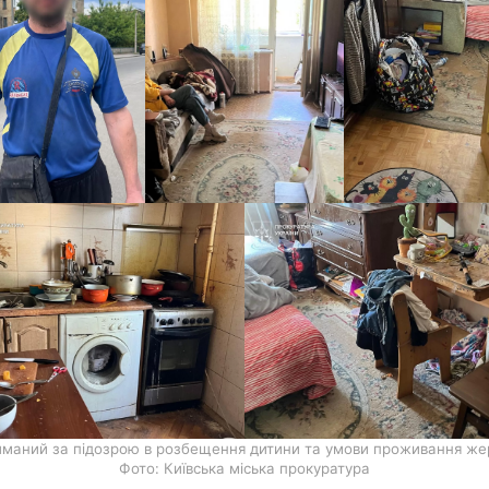
иманий за підозрою в розбещення дитини та умови проживання жер
Фото: Київська міська прокуратура