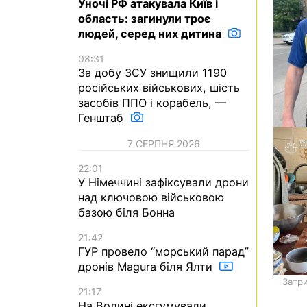
Уночі РФ атакувала Київ і
область: загинули троє
людей, серед них дитина
08:31
За добу ЗСУ знищили 1190
російських військових, шість
засобів ППО і корабель, —
Генштаб
7 СЕРПНЯ 2026
22:01
У Німеччині зафіксували дрони
над ключовою військовою
базою біля Бонна
21:42
ГУР провело “морський парад”
дронів Magura біля Ялти
Затр
21:17
На Волині ексгумували