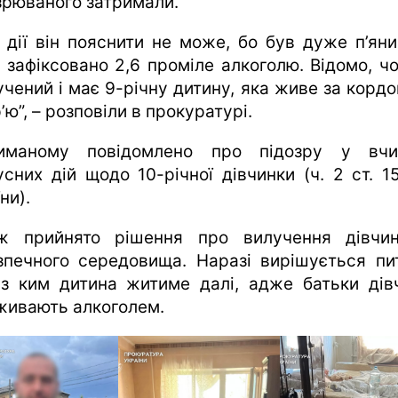
зрюваного затримали.
ї дії він пояснити не може, бо був дуже п’яни
і зафіксовано 2,6 проміле алкоголю. Відомо, чо
учений і має 9-річну дитину, яка живе за кордо
’ю”, – розповіли в прокуратурі.
иманому повідомлено про підозру у вчи
усних дій щодо 10-річної дівчинки (ч. 2 ст. 1
ни).
ж прийнято рішення про вилучення дівчи
зпечного середовища. Наразі вирішується пи
 з ким дитина житиме далі, адже батьки дів
живають алкоголем.