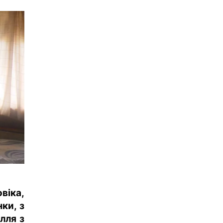
віка,
ки, з
лля з