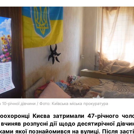
харків
архів
gambling
 10-річної дівчини / Фото: Київська міська прокуратура
оохоронці Києва затримали 47-річного чоло
 вчиняв розпусні дії щодо десятирічної дівчин
ками якої познайомився на вулиці. Після засті