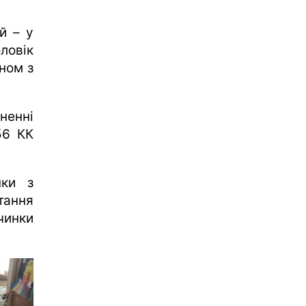
й – у
ловік
ном з
ненні
56 КК
нки з
тання
чинки