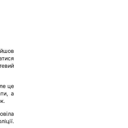
айшов
атися
тевий
ле це
ти, а
к.
овіла
ліції.