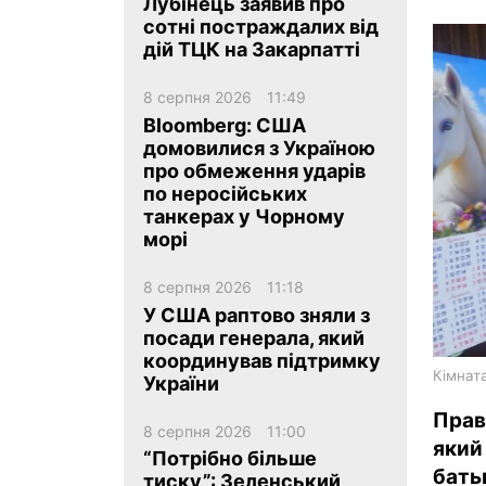
Лубінець заявив про
сотні постраждалих від
дій ТЦК на Закарпатті
8 серпня 2026
11:49
Bloomberg: США
домовилися з Україною
ua
ru
en
про обмеження ударів
по неросійських
танкерах у Чорному
морі
8 серпня 2026
11:18
У США раптово зняли з
посади генерала, який
координував підтримку
Кімната
України
Прав
8 серпня 2026
11:00
який
“Потрібно більше
бать
тиску”: Зеленський