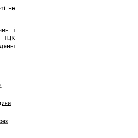
ті не
чин і
д ТЦК
енні
и
дини
рез