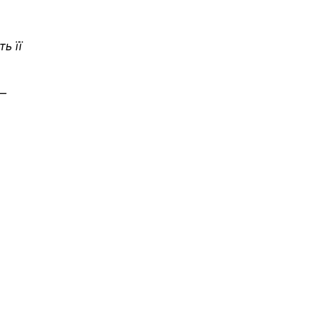
ь її
 —