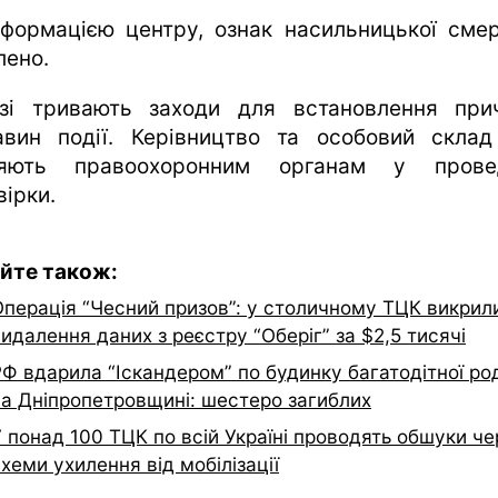
нформацією центру, ознак насильницької смер
лено.
зі тривають заходи для встановлення при
авин події. Керівництво та особовий скла
ияють правоохоронним органам у провед
вірки.
йте також:
Операція “Чесний призов”: у столичному ТЦК викрил
идалення даних з реєстру “Оберіг” за $2,5 тисячі
РФ вдарила “Іскандером” по будинку багатодітної ро
на Дніпропетровщині: шестеро загиблих
 понад 100 ТЦК по всій Україні проводять обшуки че
хеми ухилення від мобілізації