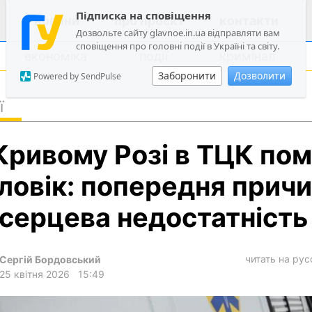
Підписка на сповіщення
новини
про проєкт
контакти
Дозвольте сайту glavnoe.in.ua відправляти вам
сповіщення про головні події в Україні та світу.
економіка
події
кримінал
Заборонити
Дозволити
Powered by SendPulse
ї
політика
Кривому Розі в ТЦК по
суспільство
економіка
ловік: попередня прич
події
серцева недостатність
кримінал
техно
читать на ру
Сергій Бордовський
спорт
25 квітня 2026
15:49
лонгріди