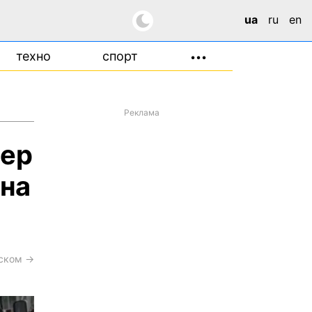
ua
ru
en
техно
спорт
•••
Реклама
мер
ина
сском →