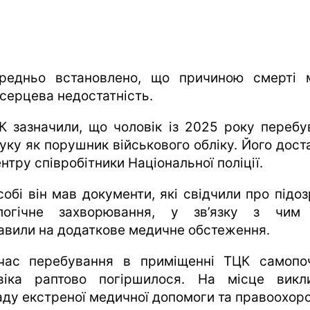
редньо встановлено, що причиною смерті 
 серцева недостатність.
К зазначили, що чоловік із 2025 року перебу
уку як порушник військового обліку. Його дост
нтру співробітники Національної поліції.
собі він мав документи, які свідчили про підоз
логічне захворювання, у зв’язку з чим
авили на додаткове медичне обстеження.
час перебування в приміщенні ТЦК самопо
віка раптово погіршилося. На місце викл
аду екстреної медичної допомоги та правоохоро