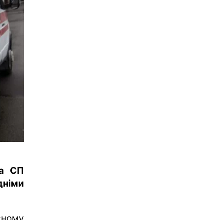
та СП
дніми
сному