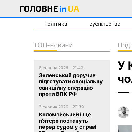
політика
суспільство
ТОП-новини
Поді
новини
У 
про проєкт
6 серпня 2026
21:43
контакти
чо
Зеленський доручив
підготувати спеціальну
санкційну операцію
— 
проти ВПК РФ
6 серпня 2026
20:39
Коломойський і ще
п’ятеро постануть
перед судом у справі