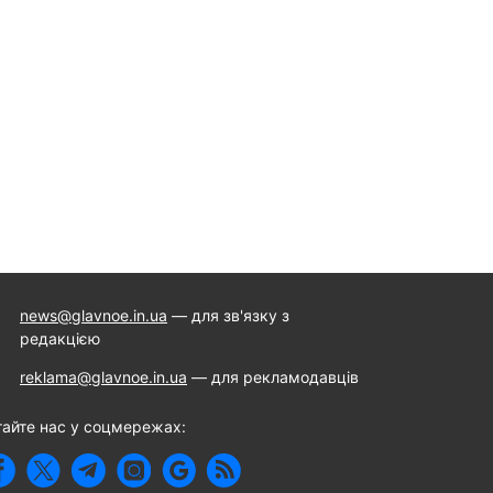
news@glavnoe.in.ua
— для зв'язку з
редакцією
reklama@glavnoe.in.ua
— для рекламодавців
тайте нас у соцмережах: