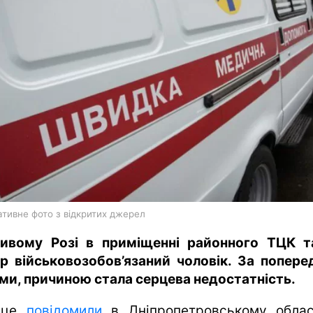
харків
архів
gambling
ативне фото з відкритих джерел
ивому Розі в приміщенні районного ТЦК 
р військовозобов’язаний чоловік. За попере
ми, причиною стала серцева недостатність.
 це
повідомили
в Дніпропетровському обла