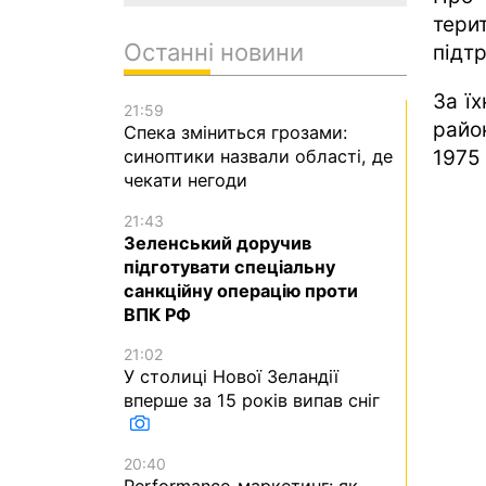
тери
Останні новини
підт
За ї
21:59
райо
Спека зміниться грозами:
1975
синоптики назвали області, де
чекати негоди
21:43
Зеленський доручив
підготувати спеціальну
санкційну операцію проти
ВПК РФ
21:02
У столиці Нової Зеландії
вперше за 15 років випав сніг
20:40
Performance-маркетинг: як