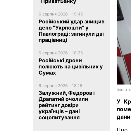
“ПриватБанку”
6 серпня 2026
19:45
Російський удар знищив
депо “Укрпошти” у
Павлограді: загинули дві
працівниці
ua
ru
en
6 серпня 2026
18:36
Російські дрони
полюють на цивільних у
Сумах
6 серпня 2026
18:16
Ілюстр
Залужний, Федоров і
Драпатий очолили
У Кр
рейтинг довіри
поме
українців – дані
дани
соцопитування
Про