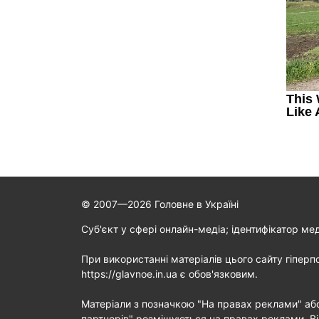
© 2007—2026 Головне в Україні
Cуб'єкт у сфері онлайн-медіа; ідентифікатор ме
При використанні матеріалів цього сайту гіперп
https://glavnoe.in.ua є обов'язковим.
Матеріали з позначкою "На правах реклами" аб
партнерів" розміщуються на правах реклами. Ві