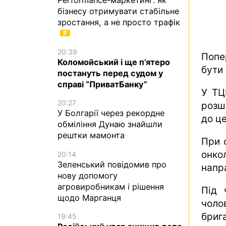
бізнесу отримувати стабільне
зростання, а не просто трафік
20:39
Попе
Коломойський і ще п’ятеро
бути
постануть перед судом у
справі “ПриватБанку”
У ТЦ
20:27
розш
У Болгарії через рекордне
до це
обміління Дунаю знайшли
рештки мамонта
При 
онко
20:14
Зеленський повідомив про
напр
нову допомогу
агровиробникам і рішення
Під 
щодо Марганця
чоло
бриг
19:45