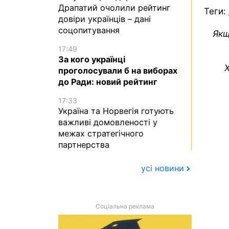
Драпатий очолили рейтинг
Теги:
довіри українців – дані
соцопитування
Якщ
17:49
За кого українці
Х
проголосували б на виборах
до Ради: новий рейтинг
17:33
Україна та Норвегія готують
важливі домовленості у
межах стратегічного
партнерства
усі новини
Соціальна реклама