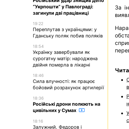
Російський удар знищив депо
“Укрпошти” у Павлограді:
За і
загинули дві працівниці
вияв
19:22
Нара
Переплутав з українцями: у
обст
Гданську поляк побив поляків
спр
18:54
пере
Українку завербували як
сурогатну матір: народжена
двійня померла в лікарні
Чита
18:46
Сила влучності: як працює
в
бойовий розрахунок артилерії
18:36
Російські дрони полюють на
цивільних у Сумах
У
с
18:16
Залужний, Федоров і