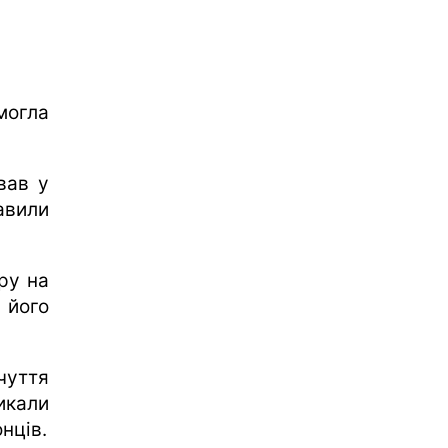
могла
вав у
авили
ру на
 його
чуття
икали
нців.