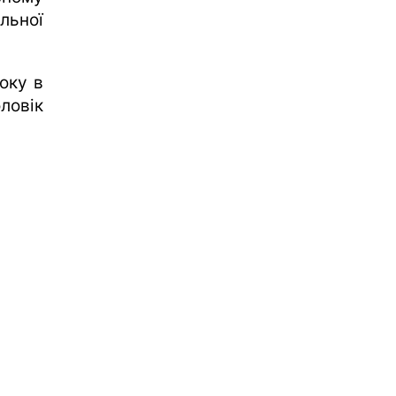
льної
оку в
ловік