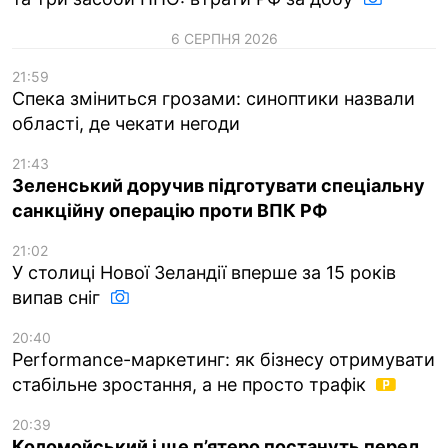
6 СЕРПНЯ 2026
21:59
Спека зміниться грозами: синоптики назвали
області, де чекати негоди
21:43
Зеленський доручив підготувати спеціальну
санкційну операцію проти ВПК РФ
21:02
У столиці Нової Зеландії вперше за 15 років
випав сніг
20:40
Performance-маркетинг: як бізнесу отримувати
стабільне зростання, а не просто трафік
20:39
Коломойський і ще п’ятеро постануть перед