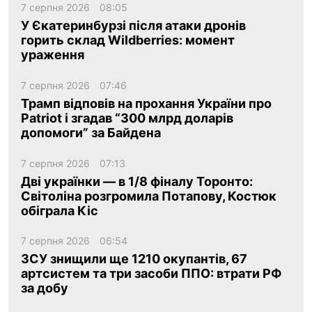
7 серпня 2026
08:05
У Єкатеринбурзі після атаки дронів
горить склад Wildberries: момент
ураження
7 серпня 2026
07:46
Трамп відповів на прохання України про
Patriot і згадав “300 млрд доларів
допомоги” за Байдена
7 серпня 2026
07:13
Дві українки — в 1/8 фіналу Торонто:
Світоліна розгромила Потапову, Костюк
обіграла Кіс
7 серпня 2026
06:54
ЗСУ знищили ще 1210 окупантів, 67
артсистем та три засоби ППО: втрати РФ
за добу