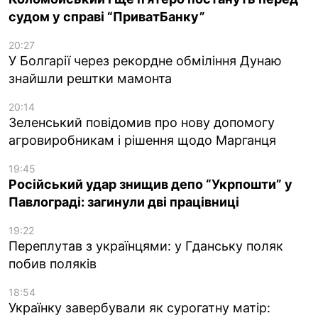
судом у справі “ПриватБанку”
20:27
У Болгарії через рекордне обміління Дунаю
знайшли рештки мамонта
20:14
Зеленський повідомив про нову допомогу
агровиробникам і рішення щодо Марганця
19:45
Російський удар знищив депо “Укрпошти” у
Павлограді: загинули дві працівниці
19:22
Переплутав з українцями: у Гданську поляк
побив поляків
18:54
Українку завербували як сурогатну матір: