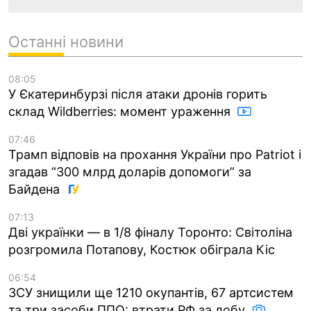
Останні новини
08:05
У Єкатеринбурзі після атаки дронів горить
склад Wildberries: момент ураження
07:46
Трамп відповів на прохання України про Patriot і
згадав “300 млрд доларів допомоги” за
Байдена
07:13
Дві українки — в 1/8 фіналу Торонто: Світоліна
розгромила Потапову, Костюк обіграла Кіс
06:54
ЗСУ знищили ще 1210 окупантів, 67 артсистем
та три засоби ППО: втрати РФ за добу