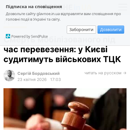
Підписка на сповіщення
Дозвольте сайту glavnoe.in.ua відправляти вам сповіщення про
головні події в Україні та світу.
Кримінал
новини
політика
Заборонити
Дозволити
про проєкт
суспільство
Powered by SendPulse
Смерть мобілізованого під
контакти
економіка
час перевезення: у Києві
події
судитимуть військових ТЦК
кримінал
техно
читать на русском →
Сергій Бордовський
23 квітня 2026
17:03
спорт
лонгріди
харків
архів
gambling