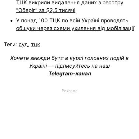
ТЦК викрили видалення даних з реєстру
“Оберіг” за $2,5 тисячі
У понад 100 ТЦК по всій Україні проводять
обшуки через схеми ухилення від мобілізації
Теги:
суд
,
тцк
Хочете завжди бути в курсі головних подій в
Україні — підписуйтесь на наш
Telegram-канал
Реклама