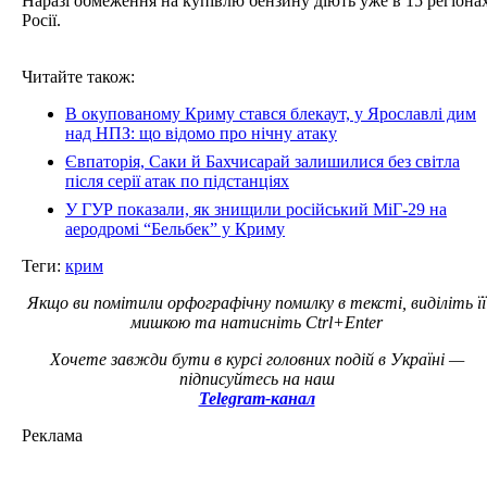
Наразі обмеження на купівлю бензину діють уже в 15 регіона
Росії.
Читайте також:
В окупованому Криму стався блекаут, у Ярославлі дим
над НПЗ: що відомо про нічну атаку
Євпаторія, Саки й Бахчисарай залишилися без світла
після серії атак по підстанціях
У ГУР показали, як знищили російський МіГ-29 на
аеродромі “Бельбек” у Криму
Теги:
крим
Якщо ви помітили орфографічну помилку в тексті, виділіть її
мишкою та натисніть Ctrl+Enter
Хочете завжди бути в курсі головних подій в Україні —
підписуйтесь на наш
Telegram-канал
Реклама