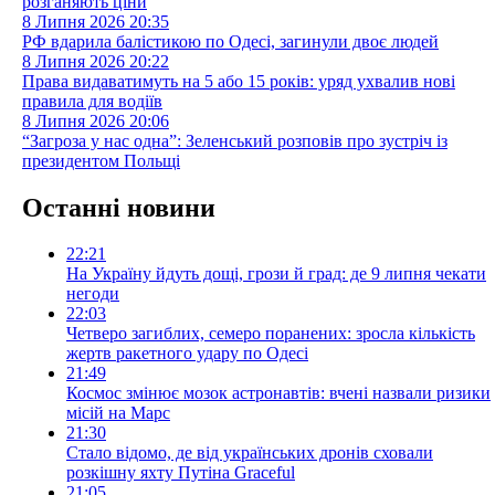
розганяють ціни
8 Липня 2026
20:35
РФ вдарила балістикою по Одесі, загинули двоє людей
8 Липня 2026
20:22
Права видаватимуть на 5 або 15 років: уряд ухвалив нові
правила для водіїв
8 Липня 2026
20:06
“Загроза у нас одна”: Зеленський розповів про зустріч із
президентом Польщі
Останні новини
22:21
На Україну йдуть дощі, грози й град: де 9 липня чекати
негоди
22:03
Четверо загиблих, семеро поранених: зросла кількість
жертв ракетного удару по Одесі
21:49
Космос змінює мозок астронавтів: вчені назвали ризики
місій на Марс
21:30
Стало відомо, де від українських дронів сховали
розкішну яхту Путіна Graceful
21:05