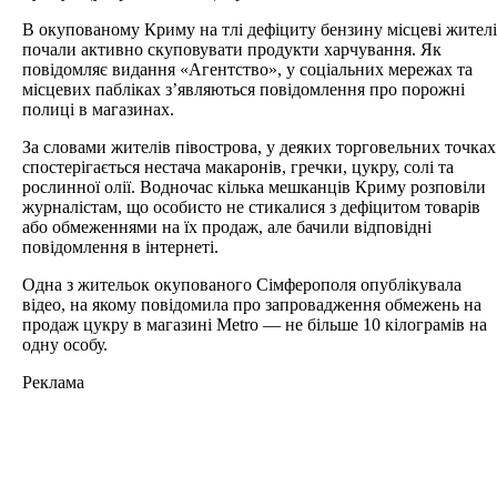
В окупованому Криму на тлі дефіциту бензину місцеві жителі
почали активно скуповувати продукти харчування. Як
повідомляє видання «Агентство», у соціальних мережах та
місцевих пабліках з’являються повідомлення про порожні
полиці в магазинах.
За словами жителів півострова, у деяких торговельних точках
спостерігається нестача макаронів, гречки, цукру, солі та
рослинної олії. Водночас кілька мешканців Криму розповіли
журналістам, що особисто не стикалися з дефіцитом товарів
або обмеженнями на їх продаж, але бачили відповідні
повідомлення в інтернеті.
Одна з жительок окупованого Сімферополя опублікувала
відео, на якому повідомила про запровадження обмежень на
продаж цукру в магазині Metro — не більше 10 кілограмів на
одну особу.
Реклама