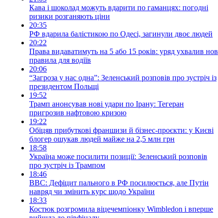
Кава і шоколад можуть вдарити по гаманцях: погодні
ризики розганяють ціни
20:35
РФ вдарила балістикою по Одесі, загинули двоє людей
20:22
Права видаватимуть на 5 або 15 років: уряд ухвалив нов
правила для водіїв
20:06
“Загроза у нас одна”: Зеленський розповів про зустріч із
президентом Польщі
19:52
Трамп анонсував нові удари по Ірану: Тегеран
пригрозив нафтовою кризою
19:22
Обіцяв прибуткові франшизи й бізнес-проєкти: у Києві
блогер ошукав людей майже на 2,5 млн грн
18:58
Україна може посилити позиції: Зеленський розповів
про зустріч із Трампом
18:46
BBC: Дефіцит пального в РФ посилюється, але Путін
навряд чи змінить курс щодо України
18:33
Костюк розгромила віцечемпіонку Wimbledon і вперше
вийшла до півфіналу