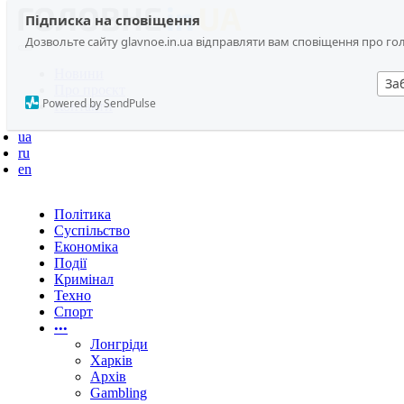
Підписка на сповіщення
Дозвольте сайту glavnoe.in.ua відправляти вам сповіщення про головн
Новини
За
Про проєкт
Powered by SendPulse
Контакти
ua
ru
en
Політика
Суспільство
Економіка
Події
Кримінал
Техно
Спорт
•••
Лонгріди
Харків
Архів
Gambling