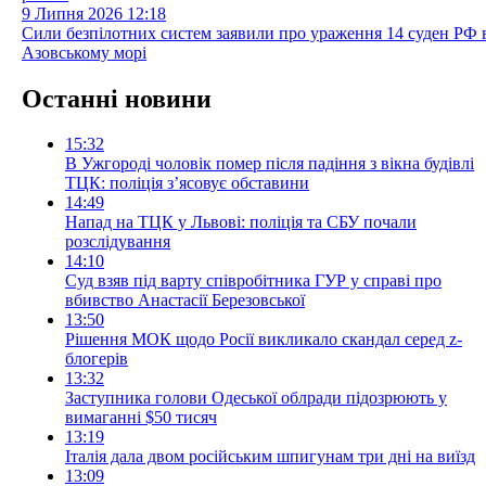
9 Липня 2026
12:18
Сили безпілотних систем заявили про ураження 14 суден РФ 
Азовському морі
Останні новини
15:32
В Ужгороді чоловік помер після падіння з вікна будівлі
ТЦК: поліція з’ясовує обставини
14:49
Напад на ТЦК у Львові: поліція та СБУ почали
розслідування
14:10
Суд взяв під варту співробітника ГУР у справі про
вбивство Анастасії Березовської
13:50
Рішення МОК щодо Росії викликало скандал серед z-
блогерів
13:32
Заступника голови Одеської облради підозрюють у
вимаганні $50 тисяч
13:19
Італія дала двом російським шпигунам три дні на виїзд
13:09