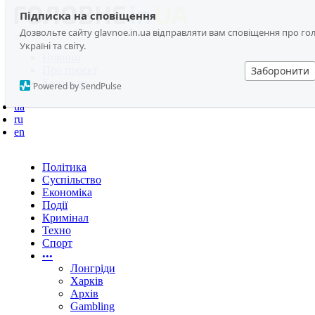
Підписка на сповіщення
Дозвольте сайту glavnoe.in.ua відправляти вам сповіщення про голо
Україні та світу.
Новини
Про проєкт
Заборонити
Контакти
Powered by SendPulse
ua
ru
en
Політика
Суспільство
Економіка
Події
Кримінал
Техно
Спорт
•••
Лонгріди
Харків
Архів
Gambling