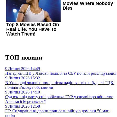
ТОП-новини
9 Липня 2026
14:49
Напад на ТЦК у Львові: поліція та СБУ почали розслідування
9 Липня 2026
15:32
В Ужгороді чоловік помер після падіння з вікна будівлі ТЦК:
поліція з’ясовує обставини
9 Липня 2026
14:10
Суд взяв під варту співробітника ГУР у справі про вбивство
Анастасії Березовської
9 Липня 2026
12:58
FT: Як українські дрони принесли війну в домівки 50 млн
росіян