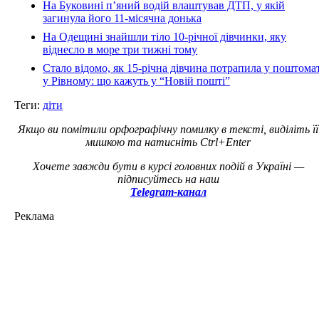
На Буковині п’яний водій влаштував ДТП, у якій
загинула його 11-місячна донька
На Одещині знайшли тіло 10-річної дівчинки, яку
віднесло в море три тижні тому
Стало відомо, як 15-річна дівчина потрапила у поштома
у Рівному: що кажуть у “Новій пошті”
Теги:
діти
Якщо ви помітили орфографічну помилку в тексті, виділіть її
мишкою та натисніть Ctrl+Enter
Хочете завжди бути в курсі головних подій в Україні —
підписуйтесь на наш
Telegram-канал
Реклама