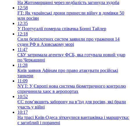
На Житомирщині через недбалість загинула худоба
12:58
FT: Як українські дрони принесли війну в домівки 50
млн росіян
12:35
У Португалії померла співачка Бонні Тайлер
12:18
Сили безпілотних систем заявили про ураження 14
суден РФ в Азовському морі
11:47
СБУ затримала агентку ФСБ, яка готувала новий удар
по Черкащині
11:28
Київ заявив Афінам про право атакувати російські
танкери
11:09
NYT: У Європі нова система біометричного контролю
спричинила хаос в аеропортах
10:52
ЄС пом’якшить заборону на в’їзд для росіян, які брали
участь у війні
10:17
На трасі Київ-Одеса зіткнулися вантажівка і маршрутка:
є загиблий і поранені