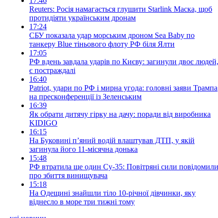
17:46
Reuters: Росія намагається глушити Starlink Маска, щоб
протидіяти українським дронам
17:24
СБУ показала удар морським дроном Sea Baby по
танкеру Blue тіньового флоту РФ біля Ялти
17:05
РФ вдень завдала ударів по Києву: загинули двоє людей
є постраждалі
16:40
Patriot, удари по РФ і мирна угода: головні заяви Трампа
на пресконференції із Зеленським
16:39
Як обрати дитячу гірку на дачу: поради від виробника
KIDIGO
16:15
На Буковині п’яний водій влаштував ДТП, у якій
загинула його 11-місячна донька
15:48
РФ втратила ще один Су-35: Повітряні сили повідомил
про збиття винищувача
15:18
На Одещині знайшли тіло 10-річної дівчинки, яку
віднесло в море три тижні тому