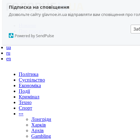
Підписка на сповіщення
Дозвольте сайту glavnoe.in.ua відправляти вам сповіщення про головн
Новини
За
Про проєкт
Powered by SendPulse
Контакти
ua
ru
en
Політика
Суспільство
Економіка
Події
Кримінал
Техно
Спорт
•••
Лонгріди
Харків
Архів
Gambling