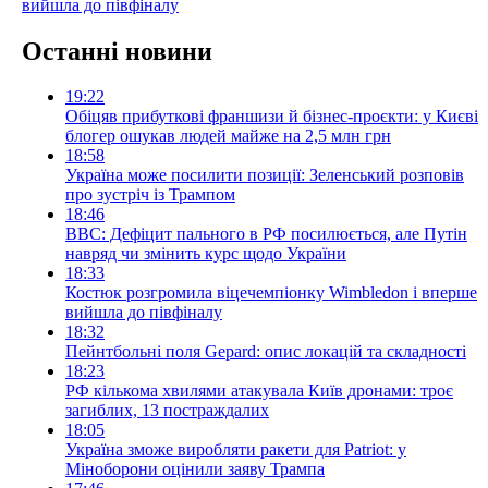
вийшла до півфіналу
Останні новини
19:22
Обіцяв прибуткові франшизи й бізнес-проєкти: у Києві
блогер ошукав людей майже на 2,5 млн грн
18:58
Україна може посилити позиції: Зеленський розповів
про зустріч із Трампом
18:46
BBC: Дефіцит пального в РФ посилюється, але Путін
навряд чи змінить курс щодо України
18:33
Костюк розгромила віцечемпіонку Wimbledon і вперше
вийшла до півфіналу
18:32
Пейнтбольні поля Gepard: опис локацій та складності
18:23
РФ кількома хвилями атакувала Київ дронами: троє
загиблих, 13 постраждалих
18:05
Україна зможе виробляти ракети для Patriot: у
Міноборони оцінили заяву Трампа