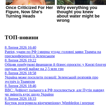
ТОП-новини
8 Липня 2026
16:40
Patriot, удари по РФ і мирна угода: головні заяви Трампа на
пресконференції із Зеленським
8 Липня 2026
19:22
Обіцяв прибуткові франшизи й бізнес-проєкти: у Києві блоге
ошукав людей майже на 2,5 млн грн
8 Липня 2026
18:58
Україна може посилити позиції: Зеленський розповів про
зустріч із Трампом
8 Липня 2026
18:46
BBC: Дефіцит пального в РФ посилюється, але Путін навряд
чи змінить курс щодо України
8 Липня 2026
18:33
Костюк розгромила віцечемпіонку Wimbledon і вперше