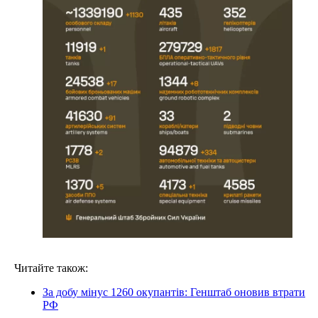
Читайте також:
За добу мінус 1260 окупантів: Генштаб оновив втрати
РФ