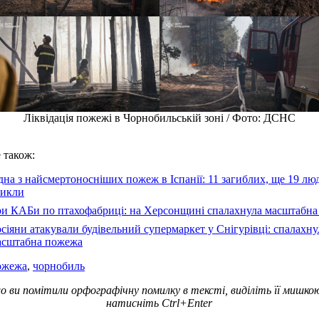
Ліквідація пожежі в Чорнобильській зоні / Фото: ДСНС
 також:
на з найсмертоносніших пожеж в Іспанії: 11 загиблих, ще 19 лю
никли
ри КАБи по птахофабриці: на Херсонщині спалахнула масштабн
сіяни атакували будівельний супермаркет у Снігурівці: спалахну
асштабна пожежа
ожежа
,
чорнобиль
о ви помітили орфографічну помилку в тексті, виділіть її мишко
натисніть Ctrl+Enter