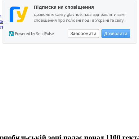
Підписка на сповіщення
Дозвольте сайту glavnoe.in.ua відправляти вам
и
сповіщення про головні події в Україні та світу.
оєкт
ти
Заборонити
Дозволити
Powered by SendPulse
рнобильській зоні палає понад 1100 гект