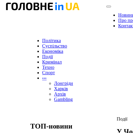
Новин
Про пр
Контак
Політика
Суспільство
Економіка
Події
Кримінал
Техно
Спорт
•••
Лонгріди
Харків
Архів
Gambling
Події
ТОП-новини
У Чо