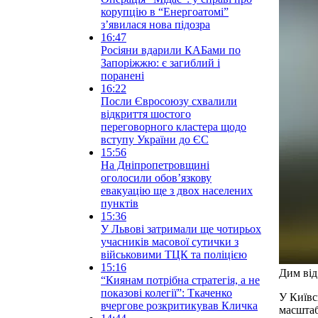
корупцію в “Енергоатомі”
з’явилася нова підозра
16:47
Росіяни вдарили КАБами по
Запоріжжю: є загиблий і
поранені
16:22
Посли Євросоюзу схвалили
відкриття шостого
переговорного кластера щодо
вступу України до ЄС
15:56
На Дніпропетровщині
оголосили обов’язкову
евакуацію ще з двох населених
пунктів
15:36
У Львові затримали ще чотирьох
учасників масової сутички з
військовими ТЦК та поліцією
15:16
Дим від
“Киянам потрібна стратегія, а не
показові колегії”: Ткаченко
У Київс
вчергове розкритикував Кличка
масштаб