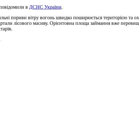
повідомили в
ДСНС України
.
ильні пориви вітру вогонь швидко поширюється територією та о
артали лісового масиву. Орієнтовна площа займання вже переви
тарів.
а