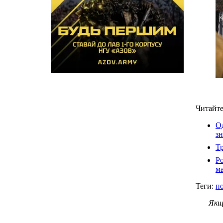
Читайте
Од
з
Т
Ро
м
Теги:
п
Якщ