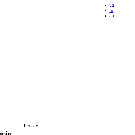
ua
ru
en
Реклама
арів