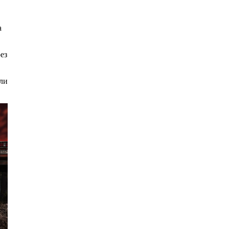
а
ез
или