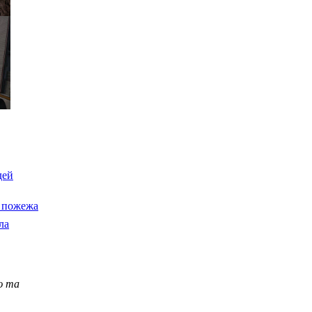
дей
а пожежа
ла
ю та