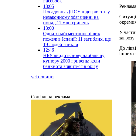
Facebook
13:05
Реклам
Посадовця ДПСУ підозрюють у
Ситуаці
незаконному збагаченні на
окремих
понад 11 млн гривень
13:00
У части
Одна з найсмертоносніших
загрозу
пожеж в Іспанії: 11 загиблих, ще
19 людей зникли
До лікв
12:46
інших с
НБУ вводить нову найбільшу
купюру 2000 гривень: коли
банкнота з’явиться в обігу
усі новини
Соціальна реклама