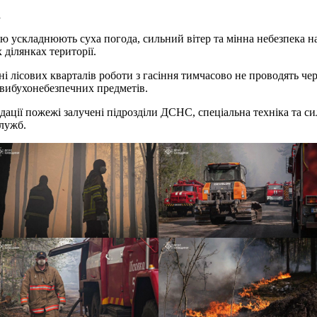
а
ю ускладнюють суха погода, сильний вітер та мінна небезпека н
 ділянках території.
ні лісових кварталів роботи з гасіння тимчасово не проводять чер
 вибухонебезпечних предметів.
ідації пожежі залучені підрозділи ДСНС, спеціальна техніка та с
лужб.