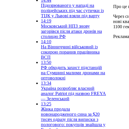
14:44
Підозрюваного у нападі на
Про це 
поліцейських під час сутички із
ТЦК у Львові взяли під варту
Через с
14:19
нові кв
Московський НПЗ знову
1100 гек
загорівся після атаки дронів на
столицю РФ
Реклам
14:10
На Вінниччині військовий із
сокирою поранив працівника
ВСП
13:50
РФ обходить захист підстанцій
на Сумщині малими дронами на
оптоволокні
13:34
Україна розробляє власний
аналог Patriot під назвою FREYA
— Зеленський
13:25
Жінка продала
новонародженого сина за $20
тисяч одразу після виписки з
пологового: покупців знайшла у