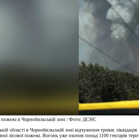
 пожежі в Чорнобильській зоні / Фото: ДСНС
ькій області в Чорнобильській зоні відчуження триває ліквідація
ної лісової пожежі. Вогонь уже охопив понад 1100 гектарів терит