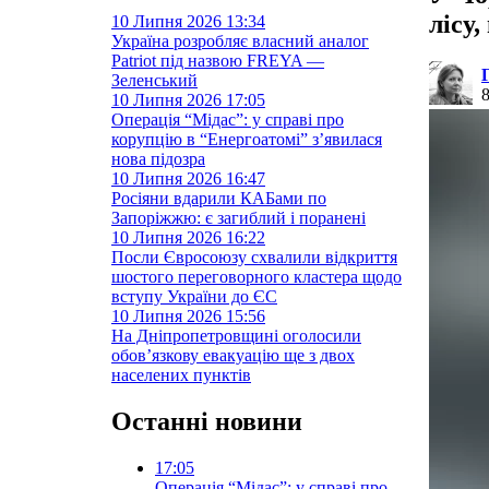
лісу
10 Липня 2026
13:34
Україна розробляє власний аналог
Patriot під назвою FREYA —
Зеленський
10 Липня 2026
17:05
Операція “Мідас”: у справі про
корупцію в “Енергоатомі” з’явилася
нова підозра
10 Липня 2026
16:47
Росіяни вдарили КАБами по
Запоріжжю: є загиблий і поранені
10 Липня 2026
16:22
Посли Євросоюзу схвалили відкриття
шостого переговорного кластера щодо
вступу України до ЄС
10 Липня 2026
15:56
На Дніпропетровщині оголосили
обов’язкову евакуацію ще з двох
населених пунктів
Останні новини
17:05
Операція “Мідас”: у справі про