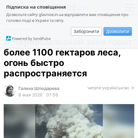
Підписка на сповіщення
Дозвольте сайту glavnoe.in.ua відправляти вам сповіщення про
головні події в Україні та світу.
Происшествия
новости
политика
Заборонити
Дозволити
о проекте
общество
Powered by SendPulse
В Чернобыльской зоне горит
контакты
экономика
более 1100 гектаров леса,
происшествия
огонь быстро
криминал
распространяется
техно
читати українською →
спорт
Галина Шподарева
8 мая 2026
07:56
лонгриды
харьков
архив
gambling