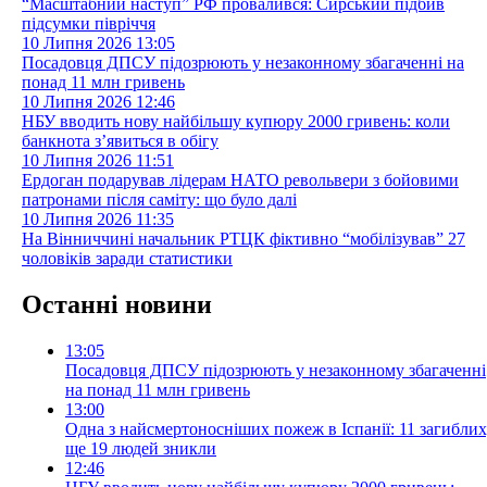
“Масштабний наступ” РФ провалився: Сирський підбив
підсумки півріччя
10 Липня 2026
13:05
Посадовця ДПСУ підозрюють у незаконному збагаченні на
понад 11 млн гривень
10 Липня 2026
12:46
НБУ вводить нову найбільшу купюру 2000 гривень: коли
банкнота з’явиться в обігу
10 Липня 2026
11:51
Ердоган подарував лідерам НАТО револьвери з бойовими
патронами після саміту: що було далі
10 Липня 2026
11:35
На Вінниччині начальник РТЦК фіктивно “мобілізував” 27
чоловіків заради статистики
Останні новини
13:05
Посадовця ДПСУ підозрюють у незаконному збагаченні
на понад 11 млн гривень
13:00
Одна з найсмертоносніших пожеж в Іспанії: 11 загиблих
ще 19 людей зникли
12:46