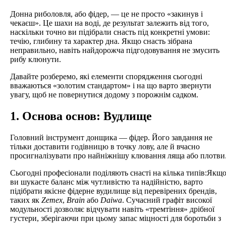
Донна риболовля, або фідер, — це не просто «закинув і
чекаєш». Це шахи на воді, де результат залежить від того,
наскільки точно ви підібрали снасть під конкретні умови:
течію, глибину та характер дна. Якщо снасть зібрана
неправильно, навіть найдорожча підгодовування не змусить
рибу клюнути.
Давайте розберемо, які елементи спорядження сьогодні
вважаються «золотим стандартом» і на що варто звернути
увагу, щоб не повернутися додому з порожнім садком.
1. Основа основ: Вудлище
Головний інструмент донщика — фідер. Його завдання не
тільки доставити годівницю в точку лову, але й вчасно
просигналізувати про найніжнішу клювання ляща або плотви
Сьогодні професіонали поділяють снасті на кілька типів:Якщ
ви шукаєте баланс між чутливістю та надійністю, варто
підібрати якісне фідерне вудилище від перевірених брендів,
таких як
Zemex
,
Brain
або
Daiwa
. Сучасний графіт високої
модульності дозволяє відчувати навіть «тремтіння» дрібної
густери, зберігаючи при цьому запас міцності для боротьби з