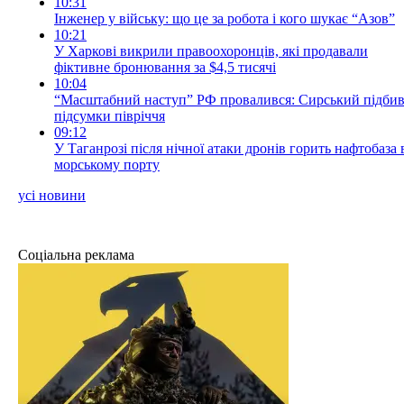
10:31
Інженер у війську: що це за робота і кого шукає “Азов”
10:21
У Харкові викрили правоохоронців, які продавали
фіктивне бронювання за $4,5 тисячі
10:04
“Масштабний наступ” РФ провалився: Сирський підби
підсумки півріччя
09:12
У Таганрозі після нічної атаки дронів горить нафтобаза 
морському порту
усі новини
Соціальна реклама