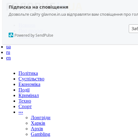
Підписка на сповіщення
Дозвольте сайту glavnoe.in.ua відправляти вам сповіщення про головн
Новини
За
Про проєкт
Powered by SendPulse
Контакти
ua
ru
en
Політика
Суспільство
Економіка
Події
Кримінал
Техно
Спорт
•••
Лонгріди
Харків
Архів
Gambling