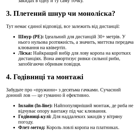
закидах в одну й ту саму точку.
3. Плетений шнур чи моноліска?
Тут немає єдиної відповіді, все залежить від дистанції:
Шнур (PE):
Ідеальний для дистанцій 30+ метрів. У
нього нульова розтяжність, а значить, миттєва передача
клювання на квівертіп.
Ліска:
Найкращий вибір для лову коропа на коротких
дистанціях. Вона амортизує ривки сильної риби,
запобігаючи обривам повідця.
4. Годівниці та монтажі
Забудьте про «пружини» з десятьма гачками. Сучасний
донний лов — це гуманно й ефективно.
Інлайн (In-line):
Найпопулярніший монтаж, де риба не
відчуває опору вантажу під час клювання.
Годівниці-кулі:
Для наддалеких закидів у вітряну
погоду.
Флет-метод:
Король ловлі коропа на платниках.