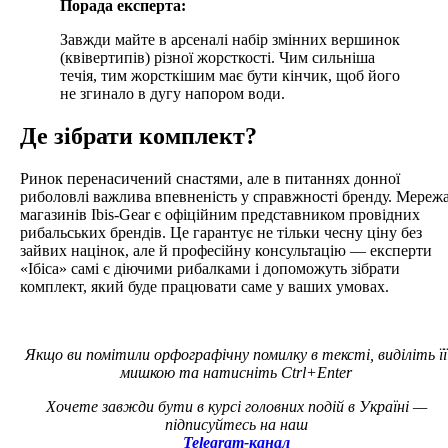
Порада експерта:
Завжди майте в арсеналі набір змінних вершинок
(квівертипів) різної жорсткості. Чим сильніша
течія, тим жорсткішим має бути кінчик, щоб його
не згинало в дугу напором води.
Де зібрати комплект?
Ринок перенасичений снастями, але в питаннях донної
риболовлі важлива впевненість у справжності бренду. Мереж
магазинів Ibis-Gear є офіційним представником провідних
рибальських брендів. Це гарантує не тільки чесну ціну без
зайвих націнок, але й професійну консультацію — експерти
«Ібіса» самі є діючими рибалками і допоможуть зібрати
комплект, який буде працювати саме у ваших умовах.
Якщо ви помітили орфографічну помилку в тексті, виділіть її
мишкою та натисніть Ctrl+Enter
Хочете завжди бути в курсі головних подій в Україні —
підписуйтесь на наш
Telegram-канал