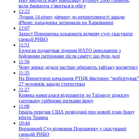
НБУ вводить нову найбільшу купюру 2000 гривень:
коли банкнота з’явиться в обігу
12:22
Душив 14-річну дівчину до непритомності заради
iPhone: нападника затримали на Харківщині
12:07
Захист Порошенка оскаржить відмову суду скасувати
санкції РНБО
11:51
Ердоган подарував лідерам НАТО револьвери з
бойовими патронами після саміту: що було далі
11:50
Чому жінки дедалі частіше обирають тайську косметику
11:35
На Вінниччині начальник РТЦК фіктивно “мобілізував”
27 чоловіків заради статистики
11:27
Киянка намагалася відправити до Таїланду рідкісну
гаптовану срібними нитками ікону
11:08
Ізраїль передав США розвіддані про новий план Ірану
вбити Трампа
10:44
Верховний Суд відмовив Порошенку у скасуванні
санкцій РНБО