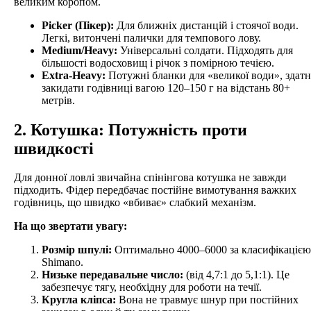
великим коропом.
Picker (Пікер):
Для ближніх дистанцій і стоячої води.
Легкі, витончені палички для темпового лову.
Medium/Heavy:
Універсальні солдати. Підходять для
більшості водосховищ і річок з помірною течією.
Extra-Heavy:
Потужні бланки для «великої води», здатн
закидати годівниці вагою 120–150 г на відстань 80+
метрів.
2. Котушка: Потужність проти
швидкості
Для донної ловлі звичайна спінінгова котушка не завжди
підходить. Фідер передбачає постійне вимотування важких
годівниць, що швидко «вбиває» слабкий механізм.
На що звертати увагу:
Розмір шпулі:
Оптимально 4000–6000 за класифікацією
Shimano.
Низьке передавальне число:
(від 4,7:1 до 5,1:1). Це
забезпечує тягу, необхідну для роботи на течії.
Кругла кліпса:
Вона не травмує шнур при постійних