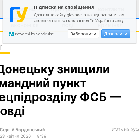
Підписка на сповіщення
новини
про проєкт
контакти
Дозвольте сайту glavnoe.in.ua відправляти вам
сповіщення про головні події в Україні та світу.
економіка
події
кримінал
Заборонити
Дозволити
Powered by SendPulse
ї
політика
Донецьку знищили
суспільство
економіка
мандний пункт
події
ецпідрозділу ФСБ —
кримінал
овді
техно
спорт
читать на ру
Сергій Бордовський
лонгріди
23 квітня 2026
18:39