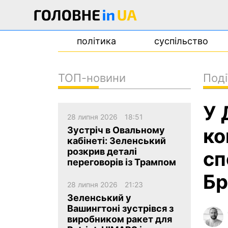
політика
суспільство
ТОП-новини
Поді
новини
У 
про проєкт
28 липня 2026
18:51
контакти
ко
Зустріч в Овальному
кабінеті: Зеленський
розкрив деталі
сп
переговорів із Трампом
Бр
28 липня 2026
21:23
Зеленський у
Вашингтоні зустрівся з
виробником ракет для