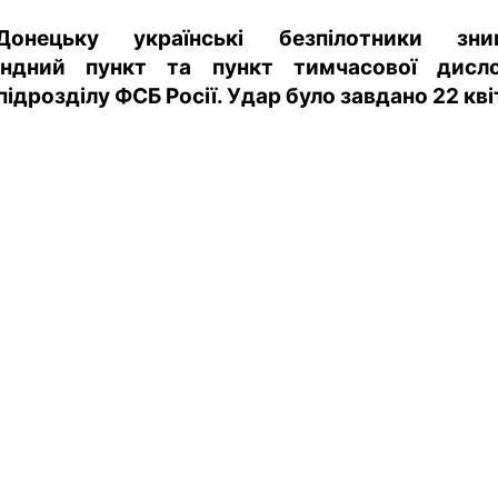
харків
онецьку українські безпілотники зни
архів
ндний пункт та пункт тимчасової дисло
gambling
підрозділу ФСБ Росії. Удар було завдано 22 кві