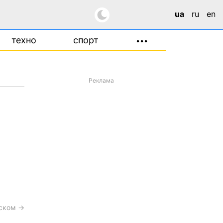
ua
ru
en
техно
спорт
•••
Реклама
сском →