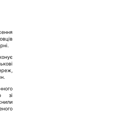
ження
овців
рні.
онує
ькові
ереж,
н.
нного
о зі
снили
еного