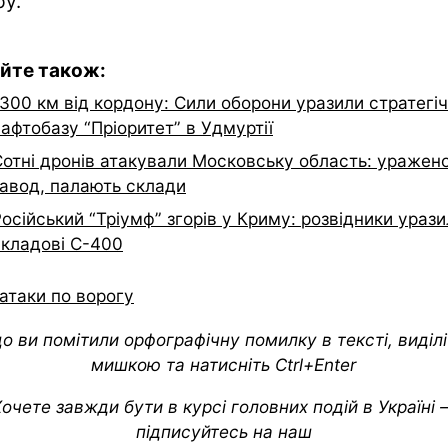
ру.
йте також:
300 км від кордону: Сили оборони уразили стратегі
афтобазу “Пріоритет” в Удмуртії
Сотні дронів атакували Московську область: уражен
завод, палають склади
осійський “Тріумф” згорів у Криму: розвідники урази
складові С-400
атаки по ворогу
о ви помітили орфографічну помилку в тексті, виділіт
мишкою та натисніть Ctrl+Enter
очете завжди бути в курсі головних подій в Україні
підписуйтесь на наш