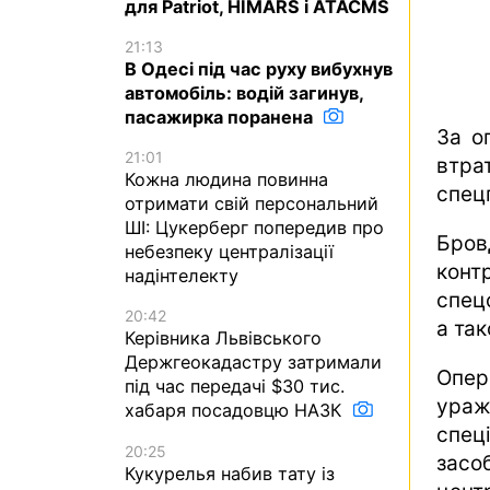
для Patriot, HIMARS і ATACMS
21:13
В Одесі під час руху вибухнув
автомобіль: водій загинув,
пасажирка поранена
За о
21:01
втра
Кожна людина повинна
спец
отримати свій персональний
ШІ: Цукерберг попередив про
Бро
небезпеку централізації
конт
надінтелекту
спец
20:42
а та
Керівника Львівського
Держгеокадастру затримали
Опер
під час передачі $30 тис.
ура
хабаря посадовцю НАЗК
спец
20:25
засо
Кукурелья набив тату із