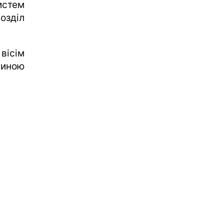
истем
озділ
вісім
тиною