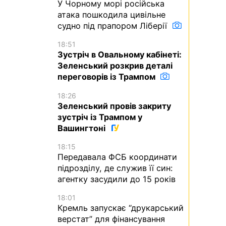
У Чорному морі російська
атака пошкодила цивільне
судно під прапором Ліберії
18:51
Зустріч в Овальному кабінеті:
Зеленський розкрив деталі
переговорів із Трампом
18:26
Зеленський провів закриту
зустріч із Трампом у
Вашингтоні
18:15
Передавала ФСБ координати
підрозділу, де служив її син:
агентку засудили до 15 років
18:01
Кремль запускає “друкарський
верстат” для фінансування