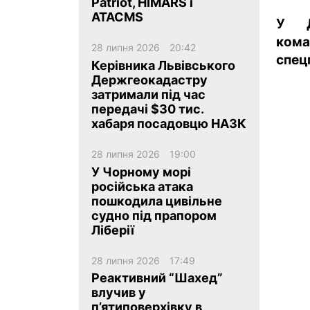
Patriot, HIMARS і
ATACMS
У Д
кома
28 липня 2026
20:42
спец
Керівника Львівського
Держгеокадастру
затримали під час
ua
ru
en
передачі $30 тис.
хабаря посадовцю НАЗК
28 липня 2026
19:00
У Чорному морі
російська атака
пошкодила цивільне
судно під прапором
Ліберії
28 липня 2026
17:49
Реактивний “Шахед”
влучив у
п’ятиповерхівку в