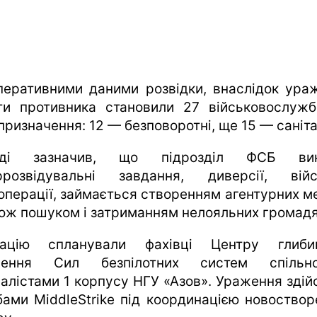
перативними даними розвідки, внаслідок ура
ти противника становили 27 військовослужб
призначення: 12 — безповоротні, ще 15 — саніта
вді зазначив, що підрозділ ФСБ вик
ррозвідувальні завдання, диверсії, війс
операції, займається створенням агентурних м
кож пошуком і затриманням нелояльних громадя
ацію спланували фахівці Центру глиби
ження Сил безпілотних систем спільн
іалістами 1 корпусу НГУ «Азов». Ураження здій
бами MiddleStrike під координацією новоствор