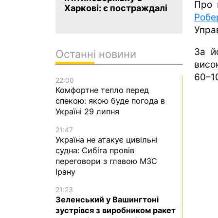
Про 
Харкові: є постраждалі
Робе
Упра
За й
Останні новини
висо
60–10
22:00
Комфортне тепло перед
спекою: якою буде погода в
Україні 29 липня
21:47
Україна не атакує цивільні
судна: Сибіга провів
переговори з главою МЗС
Ірану
21:23
Зеленський у Вашингтоні
зустрівся з виробником ракет