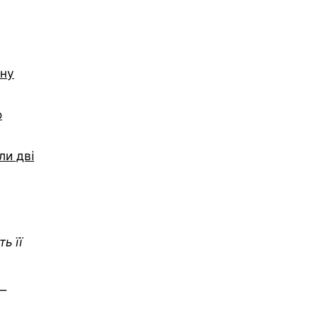
чну
о
ли дві
ь її
 —