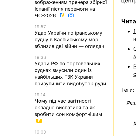
цент
зображенням тренера збірної
Іспанії після перемоги на
ЧС-2026
Чита
19:57
1
Удар України по іранському
н
судну в Каспійському морі
зблизив дві війни — оглядач
19:36
Удари РФ по торговельних
Р
суднах змусили один із
найбільших ГЗК України
призупинити видобуток руди
Теги:
19:14
Чому під час вагітності
Якщ
складно виспатися та як
зробити сон комфортнішим
Х
19:00