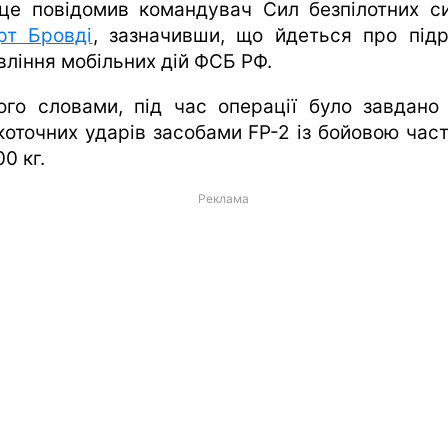
це повідомив командувач Сил безпілотних с
рт Бровді
, зазначивши, що йдеться про підр
вління мобільних дій ФСБ РФ.
ого словами, під час операції було завдано 
коточних ударів засобами FP-2 із бойовою час
0 кг.
Реклама