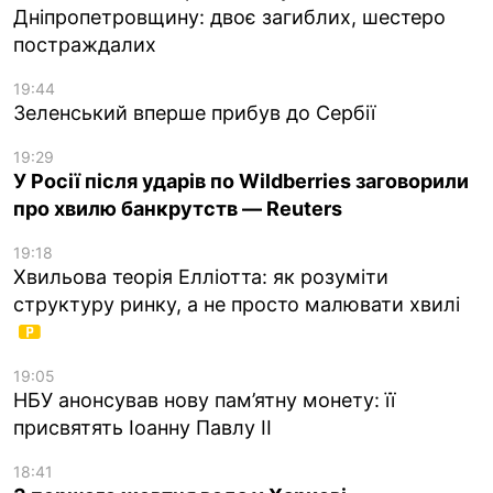
Дніпропетровщину: двоє загиблих, шестеро
постраждалих
19:44
Зеленський вперше прибув до Сербії
19:29
У Росії після ударів по Wildberries заговорили
про хвилю банкрутств — Reuters
19:18
Хвильова теорія Елліотта: як розуміти
структуру ринку, а не просто малювати хвилі
19:05
НБУ анонсував нову пам’ятну монету: її
присвятять Іоанну Павлу II
18:41