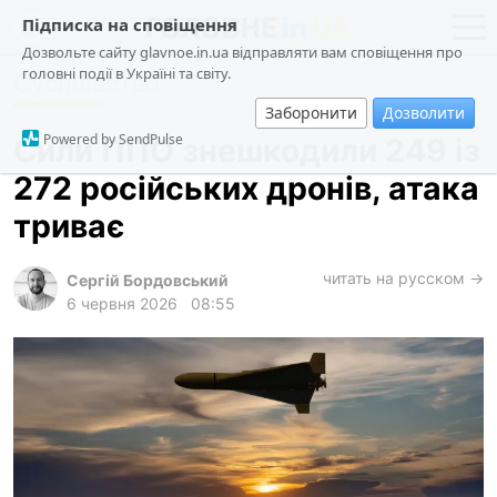
Підписка на сповіщення
Дозвольте сайту glavnoe.in.ua відправляти вам сповіщення про
головні події в Україні та світу.
Суспільство
новини
політика
Заборонити
Дозволити
про проєкт
суспільство
Powered by SendPulse
Сили ППО знешкодили 249 із
контакти
економіка
272 російських дронів, атака
події
триває
кримінал
техно
читать на русском →
Сергій Бордовський
6 червня 2026
08:55
спорт
лонгріди
харків
архів
gambling