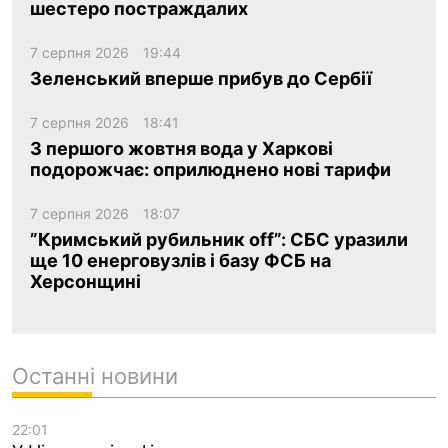
шестеро постраждалих
7 серпня 2026
19:44
Зеленський вперше прибув до Сербії
7 серпня 2026
18:41
З першого жовтня вода у Харкові
подорожчає: оприлюднено нові тарифи
7 серпня 2026
18:07
”Кримський рубильник off”: СБС уразили
ще 10 енерговузлів і базу ФСБ на
Херсонщині
Останні новини
22:01