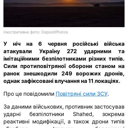
ua
ru
en
Ілюстративне фото: DepositPhotos
У ніч на 6 червня російські війська
атакували Україну 272 ударними та
імітаційними безпілотниками різних типів.
Сили протиповітряної оборони станом на
ранок знешкодили 249 ворожих дронів,
однак зафіксовані влучання на 11 локаціях.
Про це повідомили
Повітряні сили ЗСУ
.
За даними військових, противник застосував
ударні безпілотники Shahed, зокрема
реактивні модифікації, а також дрони типів