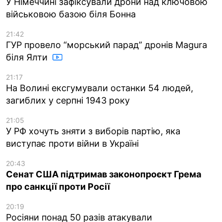
У Німеччині зафіксували дрони над ключовою
військовою базою біля Бонна
21:42
ГУР провело “морський парад” дронів Magura
біля Ялти
21:17
На Волині ексгумували останки 54 людей,
загиблих у серпні 1943 року
21:05
У РФ хочуть зняти з виборів партію, яка
виступає проти війни в Україні
20:43
Сенат США підтримав законопроєкт Грема
про санкції проти Росії
20:19
Росіяни понад 50 разів атакували