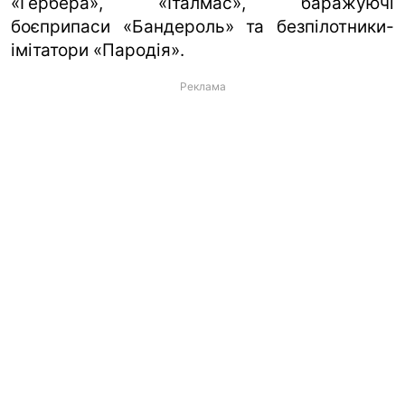
«Гербера», «Італмас», баражуючі
боєприпаси «Бандероль» та безпілотники-
імітатори «Пародія».
Реклама