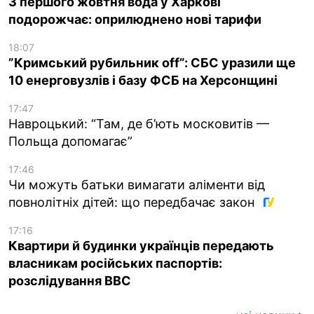
З першого жовтня вода у Харкові
подорожчає: оприлюднено нові тарифи
18:07
”Кримський рубильник off”: СБС уразили ще
10 енерговузлів і базу ФСБ на Херсонщині
17:47
Навроцький: “Там, де б’ють московитів —
Польща допомагає”
17:46
Чи можуть батьки вимагати аліменти від
повнолітніх дітей: що передбачає закон
17:16
Квартири й будинки українців передають
власникам російських паспортів:
розслідування BBC