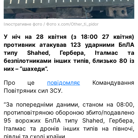
ua
ru
en
Ілюстративне фото / Фото x.com/Other_ti_pidor
У ніч на 28 квітня (з 18:00 27 квітня)
противник атакував 123 ударними БпЛА
типу Shahed, Гербера, Італмас та
безпілотниками інших типів, близько 80 із
них – “шахеди”.
Про це
повідомляє
Командування
Повітряних сил ЗСУ.
“За попередніми даними, станом на 08:00,
протиповітряною обороною збито/подавлено
95 ворожих БпЛА типу Shahed, Гербера,
Італмас та дронів інших типів на півночі,
півдні та сході країни.