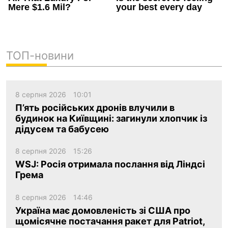
ТОП-новини
8 серпня 2026
10:01
П’ять російських дронів влучили в
будинок на Київщині: загинули хлопчик із
дідусем та бабусею
8 серпня 2026
15:26
WSJ: Росія отримала послання від Ліндсі
Грема
8 серпня 2026
14:46
Україна має домовленість зі США про
щомісячне постачання ракет для Patriot,