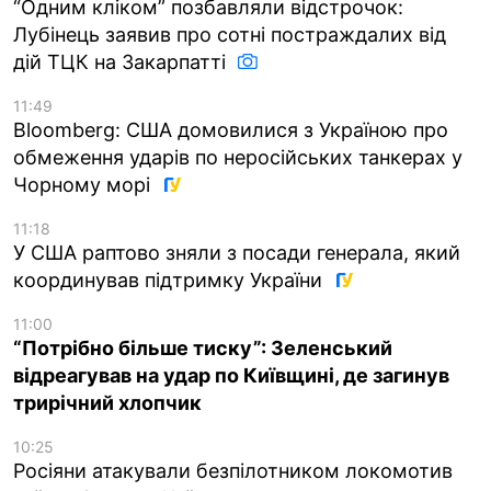
“Одним кліком” позбавляли відстрочок:
Лубінець заявив про сотні постраждалих від
дій ТЦК на Закарпатті
11:49
Bloomberg: США домовилися з Україною про
обмеження ударів по неросійських танкерах у
Чорному морі
11:18
У США раптово зняли з посади генерала, який
координував підтримку України
11:00
“Потрібно більше тиску”: Зеленський
відреагував на удар по Київщині, де загинув
трирічний хлопчик
10:25
Росіяни атакували безпілотником локомотив