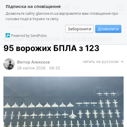
Підписка на сповіщення
Дозвольте сайту glavnoe.in.ua відправляти вам сповіщення про
головні події в Україні та світу.
Події
новини
політика
Заборонити
Дозволити
про проєкт
суспільство
Powered by SendPulse
Сили оборони знешкодили
контакти
економіка
95 ворожих БПЛА з 123
події
кримінал
читать на русском →
Віктор Алєксєєв
28 квітня 2026
08:35
техно
спорт
лонгріди
харків
архів
gambling