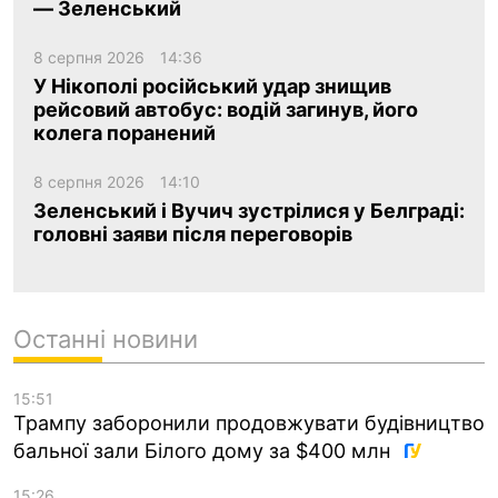
— Зеленський
8 серпня 2026
14:36
У Нікополі російський удар знищив
рейсовий автобус: водій загинув, його
колега поранений
8 серпня 2026
14:10
Зеленський і Вучич зустрілися у Белграді:
головні заяви після переговорів
Останні новини
15:51
Трампу заборонили продовжувати будівництво
бальної зали Білого дому за $400 млн
15:26