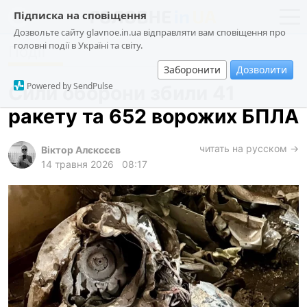
Підписка на сповіщення
Дозвольте сайту glavnoe.in.ua відправляти вам сповіщення про
головні події в Україні та світу.
Події
новини
політика
Заборонити
Дозволити
про проєкт
суспільство
Powered by SendPulse
Сили оборони збили 41
контакти
економіка
ракету та 652 ворожих БПЛА
події
кримінал
читать на русском →
Віктор Алєксєєв
14 травня 2026
08:17
техно
спорт
лонгріди
харків
архів
gambling