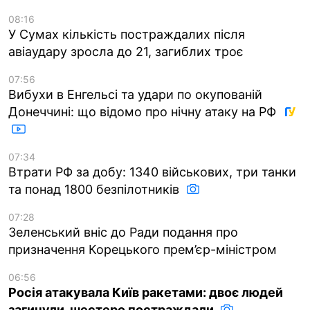
08:16
У Сумах кількість постраждалих після
авіаудару зросла до 21, загиблих троє
07:56
Вибухи в Енгельсі та удари по окупованій
Донеччині: що відомо про нічну атаку на РФ
07:34
Втрати РФ за добу: 1340 військових, три танки
та понад 1800 безпілотників
07:28
Зеленський вніс до Ради подання про
призначення Корецького прем’єр-міністром
06:56
Росія атакувала Київ ракетами: двоє людей
загинули, шестеро постраждали