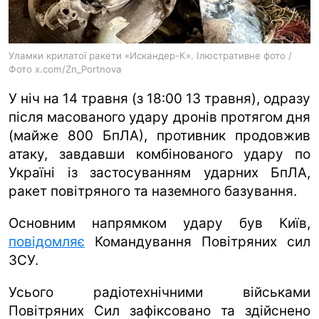
ua
ru
en
Уламки крилатої ракети «Искандер-К». Ілюстративне фото /
Фото x.com/Zn_Portnova
У ніч на 14 травня (з 18:00 13 травня), одразу
після масованого удару дронів протягом дня
(майже 800 БпЛА), противник продовжив
атаку, завдавши комбінованого удару по
Україні із застосуванням ударних БпЛА,
ракет повітряного та наземного базування.
Основним напрямком удару був Київ,
повідомляє
Командування Повітряних сил
ЗСУ.
Усього радіотехнічними військами
Повітряних Сил зафіксовано та здійснено