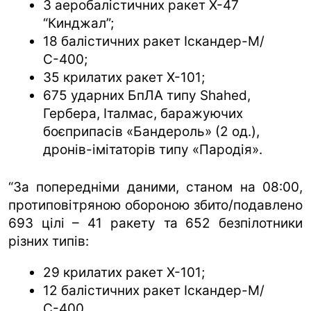
3 аеробалістичних ракет Х-47
“Кинджал”;
18 балістичних ракет Іскандер-М/
С-400;
35 крилатих ракет Х-101;
675 ударних БпЛА типу Shahed,
Гербера, Італмас, баражуючих
боєприпасів «Бандероль» (2 од.),
дронів-імітаторів типу «Пародія».
“За попередніми даними, станом на 08:00,
протиповітряною обороною збито/подавлено
693 цілі – 41 ракету та 652 безпілотники
різних типів:
29 крилатих ракет Х-101;
12 балістичних ракет Іскандер-М/
С-400