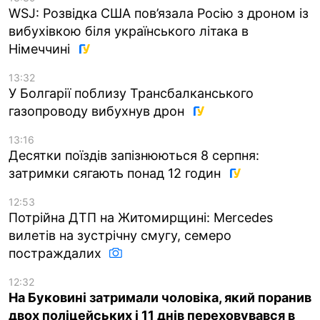
WSJ: Розвідка США пов’язала Росію з дроном із
вибухівкою біля українського літака в
Німеччині
13:32
У Болгарії поблизу Трансбалканського
газопроводу вибухнув дрон
13:16
Десятки поїздів запізнюються 8 серпня:
затримки сягають понад 12 годин
12:53
Потрійна ДТП на Житомирщині: Mercedes
вилетів на зустрічну смугу, семеро
постраждалих
12:32
На Буковині затримали чоловіка, який поранив
двох поліцейських і 11 днів переховувався в