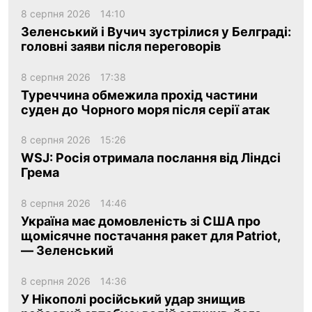
8 серпня 2026
14:10
Зеленський і Вучич зустрілися у Белграді:
головні заяви після переговорів
8 серпня 2026
17:38
Туреччина обмежила прохід частини
суден до Чорного моря після серії атак
8 серпня 2026
15:26
WSJ: Росія отримала послання від Ліндсі
Грема
8 серпня 2026
14:46
Україна має домовленість зі США про
щомісячне постачання ракет для Patriot,
— Зеленський
8 серпня 2026
14:36
У Нікополі російський удар знищив