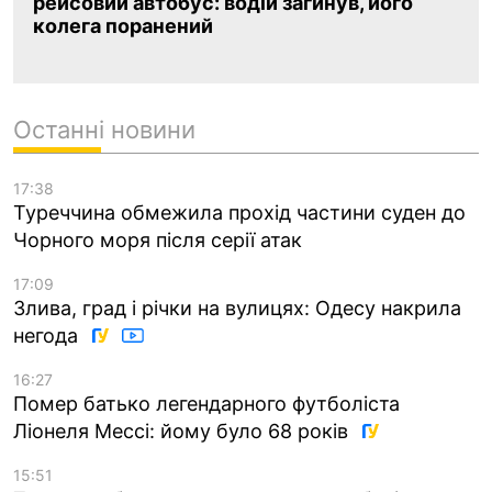
рейсовий автобус: водій загинув, його
колега поранений
Останні новини
17:38
Туреччина обмежила прохід частини суден до
Чорного моря після серії атак
17:09
Злива, град і річки на вулицях: Одесу накрила
негода
16:27
Помер батько легендарного футболіста
Ліонеля Мессі: йому було 68 років
15:51