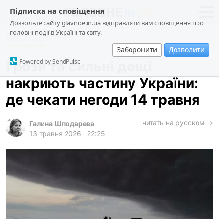
Підписка на сповіщення
Дозвольте сайту glavnoe.in.ua відправляти вам сповіщення про
головні події в Україні та світу.
Суспільство
новини
політика
Заборонити
Дозволити
про проєкт
суспільство
Powered by SendPulse
Грози та сильні дощі
контакти
економіка
накриють частину України:
події
де чекати негоди 14 травня
кримінал
техно
читать на русском →
Галина Шподарева
13 травня 2026
22:25
спорт
лонгріди
харків
архів
gambling