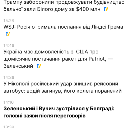
Трампу заборонили продовжувати будівництво
бальної зали Білого дому за $400 млн
15:26
WSJ: Росія отримала послання від Ліндсі Грема
14:46
Україна має домовленість зі США про
щомісячне постачання ракет для Patriot, —
Зеленський
14:36
У Нікополі російський удар знищив рейсовий
автобус: водій загинув, його колега поранений
14:10
Зеленський і Вучич зустрілися у Белграді:
головні заяви після переговорів
13:39