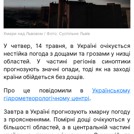
ua
ru
en
Хмари над Львовом / Фото: Суспільне Львів
У четвер, 14 травня, в Україні очікується
нестійка погода з дощами та грозами у низці
областей. У частині регіонів синоптики
прогнозують значні опади, тоді як на заході
країни обійдеться без дощів.
Про це повідомили в
Українському
гідрометеорологічному центрі
.
Завтра в Україні прогнозують хмарну погоду
з проясненнями. Помірні дощі очікуються у
більшості областей, а в центральній частині