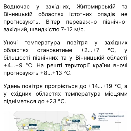
Водночас у західних, Житомирській та
Вінницькій областях істотних опадів не
прогнозують. Вітер переважно північно-
західний, швидкістю 7-12 м/с.
Уночі температура повітря у західних
областях становитиме +2…+7 °C, у
більшості північних та у Вінницькій області
+4…+9 °C. На решті території країни вночі
прогнозують +8…+13 °C.
Удень повітря прогріється до +14…+19 °C, а
у східних областях температура місцями
підніметься до +23 °C.