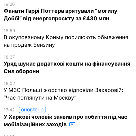
19:26
Фанати Гаррі Поттера врятували “могилу
Доббі” від енергопроєкту за £430 млн
18:59
В окупованому Криму посилюють обмеження
на продаж бензину
18:37
Уряд шукає додаткові кошти на фінансування
Сил оборони
18:02
У МЗС Польщі жорстко відповіли Захаровій:
“Час поглянути на Москву”
17:42
ОНОВЛЕНО
У Харкові чоловік заявив про побиття під час
мобілізаційних заходів