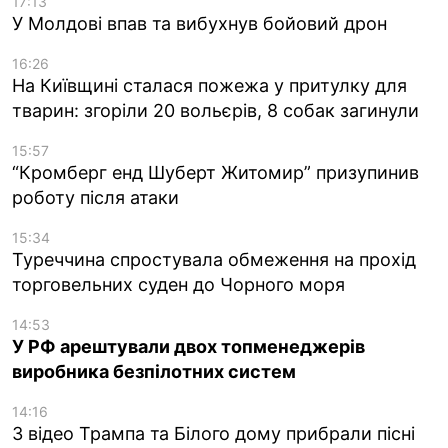
17:13
У Молдові впав та вибухнув бойовий дрон
16:26
На Київщині сталася пожежа у притулку для
тварин: згоріли 20 вольєрів, 8 собак загинули
15:57
“Кромберг енд Шуберт Житомир” призупинив
роботу після атаки
15:34
Туреччина спростувала обмеження на прохід
торговельних суден до Чорного моря
14:53
У РФ арештували двох топменеджерів
виробника безпілотних систем
14:16
З відео Трампа та Білого дому прибрали пісні