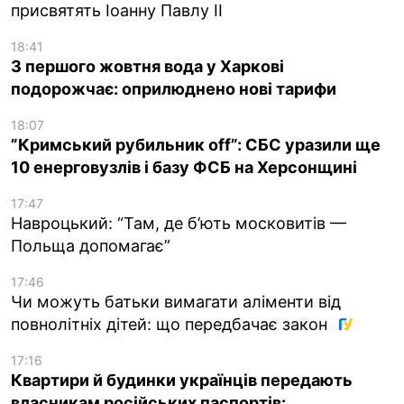
присвятять Іоанну Павлу II
18:41
З першого жовтня вода у Харкові
подорожчає: оприлюднено нові тарифи
18:07
”Кримський рубильник off”: СБС уразили ще
10 енерговузлів і базу ФСБ на Херсонщині
17:47
Навроцький: “Там, де б’ють московитів —
Польща допомагає”
17:46
Чи можуть батьки вимагати аліменти від
повнолітніх дітей: що передбачає закон
17:16
Квартири й будинки українців передають
власникам російських паспортів: