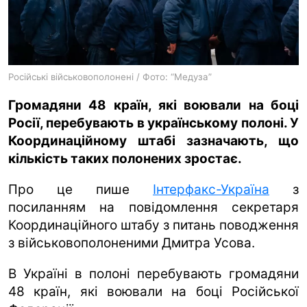
ua
ru
en
Російські військовополонені / Фото: “Медуза”
Громадяни 48 країн, які воювали на боці
Росії, перебувають в українському полоні. У
Координаційному штабі зазначають, що
кількість таких полонених зростає.
Про це пише
Інтерфакс-Україна
з
посиланням на повідомлення секретаря
Координаційного штабу з питань поводження
з військовополоненими Дмитра Усова.
В Україні в полоні перебувають громадяни
48 країн, які воювали на боці Російської