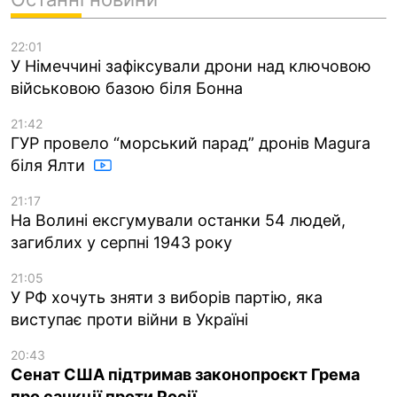
22:01
У Німеччині зафіксували дрони над ключовою
військовою базою біля Бонна
21:42
ГУР провело “морський парад” дронів Magura
біля Ялти
21:17
На Волині ексгумували останки 54 людей,
загиблих у серпні 1943 року
21:05
У РФ хочуть зняти з виборів партію, яка
виступає проти війни в Україні
20:43
Сенат США підтримав законопроєкт Грема
про санкції проти Росії