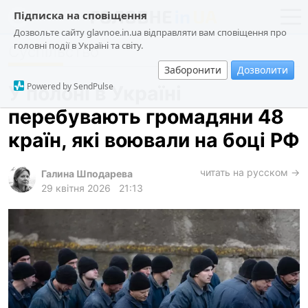
Підписка на сповіщення
Дозвольте сайту glavnoe.in.ua відправляти вам сповіщення про
головні події в Україні та світу.
Суспільство
новини
політика
Заборонити
Дозволити
про проєкт
суспільство
Powered by SendPulse
У полоні в Україні
контакти
економіка
перебувають громадяни 48
події
країн, які воювали на боці РФ
кримінал
техно
читать на русском →
Галина Шподарева
29 квітня 2026
21:13
спорт
лонгріди
харків
архів
gambling