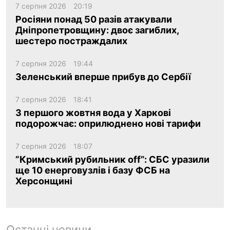
7 серпня 2026
20:19
Росіяни понад 50 разів атакували
Дніпропетровщину: двоє загиблих,
шестеро постраждалих
7 серпня 2026
19:44
Зеленський вперше прибув до Сербії
7 серпня 2026
18:41
З першого жовтня вода у Харкові
подорожчає: оприлюднено нові тарифи
7 серпня 2026
18:07
”Кримський рубильник off”: СБС уразили
ще 10 енерговузлів і базу ФСБ на
Херсонщині
Останні новини