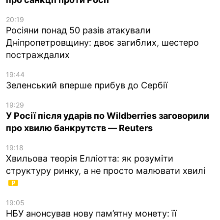
20:19
Росіяни понад 50 разів атакували
Дніпропетровщину: двоє загиблих, шестеро
постраждалих
19:44
Зеленський вперше прибув до Сербії
19:29
У Росії після ударів по Wildberries заговорили
про хвилю банкрутств — Reuters
19:18
Хвильова теорія Елліотта: як розуміти
структуру ринку, а не просто малювати хвилі
19:05
НБУ анонсував нову пам’ятну монету: її