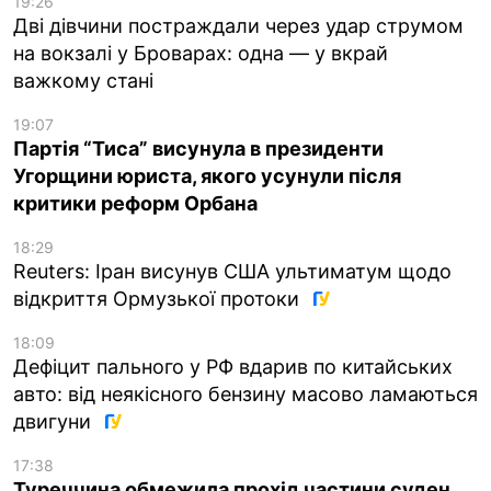
19:26
Дві дівчини постраждали через удар струмом
на вокзалі у Броварах: одна — у вкрай
важкому стані
19:07
Партія “Тиса” висунула в президенти
Угорщини юриста, якого усунули після
критики реформ Орбана
18:29
Reuters: Іран висунув США ультиматум щодо
відкриття Ормузької протоки
18:09
Дефіцит пального у РФ вдарив по китайських
авто: від неякісного бензину масово ламаються
двигуни
17:38
Туреччина обмежила прохід частини суден