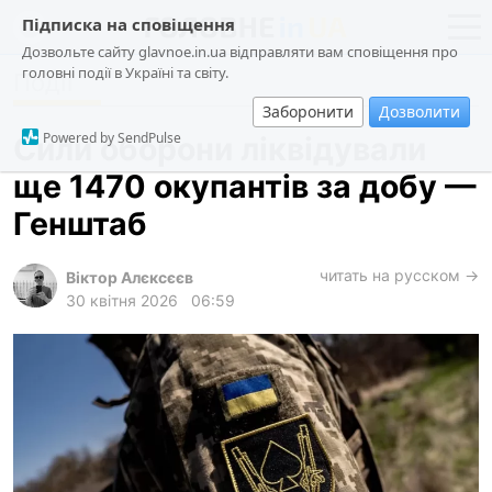
Підписка на сповіщення
Дозвольте сайту glavnoe.in.ua відправляти вам сповіщення про
головні події в Україні та світу.
Події
новини
політика
Заборонити
Дозволити
про проєкт
суспільство
Powered by SendPulse
Сили оборони ліквідували
контакти
економіка
ще 1470 окупантів за добу —
події
Генштаб
кримінал
техно
читать на русском →
Віктор Алєксєєв
30 квітня 2026
06:59
спорт
лонгріди
харків
архів
gambling