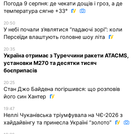
Погода 9 серпня: де чекати дощів і гроз, а де
температура сягне +33°
20:50
У небі почали з’являтися “падаючі зорі”: коли
Персеїди влаштують головне шоу літа
20:35
Україна отримає з Туреччини ракети ATACMS,
установки M270 та десятки тисяч
боєприпасів
20:25
Стан Джо Байдена погіршився: що розповів
його син Хантер
19:47
Неллі Чуканівська тріумфувала на ЧЄ-2026 з
хайдайвінгу та принесла Україні “золото”