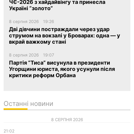
ЧЄ-2026 з хайдайвінгу та принесла
Україні “золото”
8 серпня 2026
19:26
Дві дівчини постраждали через удар
струмом на вокзалі у Броварах: одна — у
вкрай важкому стані
8 серпня 2026
19:07
Партія “Тиса” висунула в президенти
Угорщини юриста, якого усунули після
критики реформ Орбана
Останні новини
8 СЕРПНЯ 2026
21:02