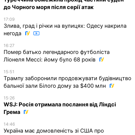
до Чорного моря після серії атак
17:09
Злива, град і річки на вулицях: Одесу накрила
негода
16:27
Помер батько легендарного футболіста
Ліонеля Мессі: йому було 68 років
15:51
Трампу заборонили продовжувати будівництво
бальної зали Білого дому за $400 млн
15:26
WSJ: Росія отримала послання від Ліндсі
Грема
14:46
Україна має домовленість зі США про