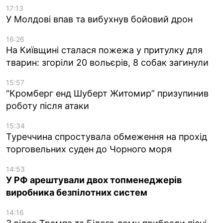
17:13
У Молдові впав та вибухнув бойовий дрон
16:26
На Київщині сталася пожежа у притулку для
тварин: згоріли 20 вольєрів, 8 собак загинули
15:57
“Кромберг енд Шуберт Житомир” призупинив
роботу після атаки
15:34
Туреччина спростувала обмеження на прохід
торговельних суден до Чорного моря
14:53
У РФ арештували двох топменеджерів
виробника безпілотних систем
14:16