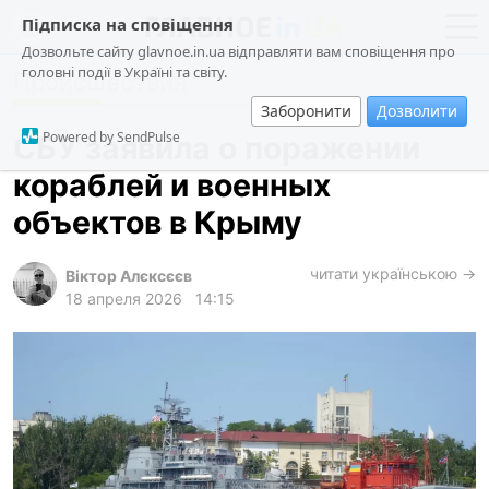
Підписка на сповіщення
Дозвольте сайту glavnoe.in.ua відправляти вам сповіщення про
головні події в Україні та світу.
Происшествия
новости
политика
Заборонити
Дозволити
о проекте
общество
Powered by SendPulse
СБУ заявила о поражении
контакты
экономика
кораблей и военных
происшествия
объектов в Крыму
криминал
техно
читати українською →
Віктор Алєксєєв
18 апреля 2026
14:15
спорт
лонгриды
харьков
архив
gambling