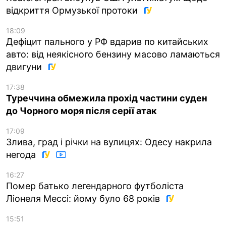
відкриття Ормузької протоки
18:09
Дефіцит пального у РФ вдарив по китайських
авто: від неякісного бензину масово ламаються
двигуни
17:38
Туреччина обмежила прохід частини суден
до Чорного моря після серії атак
17:09
Злива, град і річки на вулицях: Одесу накрила
негода
16:27
Помер батько легендарного футболіста
Ліонеля Мессі: йому було 68 років
15:51