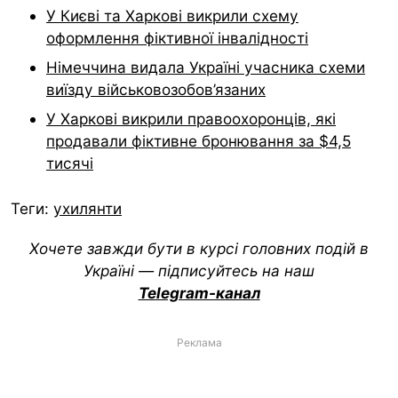
У Києві та Харкові викрили схему
оформлення фіктивної інвалідності
Німеччина видала Україні учасника схеми
виїзду військовозобов’язаних
У Харкові викрили правоохоронців, які
продавали фіктивне бронювання за $4,5
тисячі
Теги:
ухилянти
Хочете завжди бути в курсі головних подій в
Україні — підписуйтесь на наш
Telegram-канал
Реклама