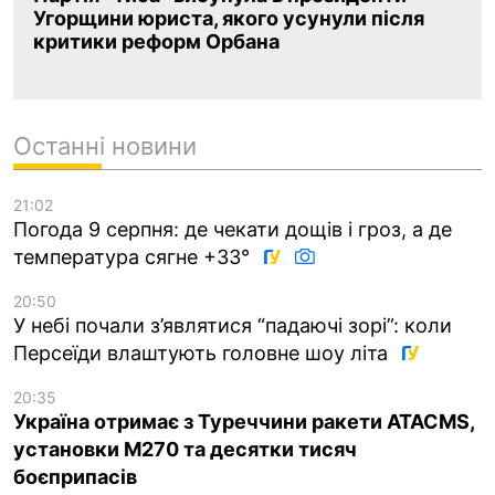
Угорщини юриста, якого усунули після
критики реформ Орбана
Останні новини
21:02
Погода 9 серпня: де чекати дощів і гроз, а де
температура сягне +33°
20:50
У небі почали з’являтися “падаючі зорі”: коли
Персеїди влаштують головне шоу літа
20:35
Україна отримає з Туреччини ракети ATACMS,
установки M270 та десятки тисяч
боєприпасів