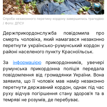
ua
ru
en
Спроба незаконного перетину кордону завершилась трагедією
/ Фото: ДПСУ
Держприкордонслужба повідомила про
смерть чоловіка, який намагався незаконно
перетнути українсько-румунський кордон у
районі населеного пункту Красноїльськ.
За
інформацією
прикордонників, увечері
румунська прикордонна поліція передала
повідомлення від громадянки України. Вона
заявила, що її чоловік мав намір незаконно
перетнути державний кордон, однак під час
руху відчув погіршення стану здоров’я та в
темряві не розумів, де перебуває.