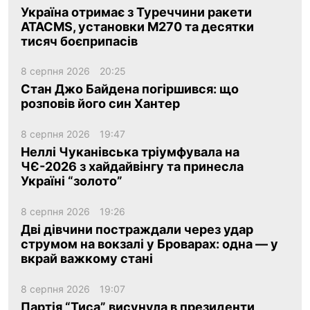
Україна отримає з Туреччини ракети
ATACMS, установки M270 та десятки
тисяч боєприпасів
8 серпня 2026
20:25
Стан Джо Байдена погіршився: що
розповів його син Хантер
8 серпня 2026
19:47
Неллі Чуканівська тріумфувала на
ЧЄ-2026 з хайдайвінгу та принесла
Україні “золото”
8 серпня 2026
19:26
Дві дівчини постраждали через удар
струмом на вокзалі у Броварах: одна — у
вкрай важкому стані
8 серпня 2026
19:07
Партія “Тиса” висунула в президенти