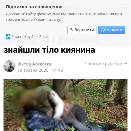
Підписка на сповіщення
Дозвольте сайту glavnoe.in.ua відправляти вам сповіщення про
головні події в Україні та світу.
Події
новини
політика
Заборонити
Дозволити
про проєкт
суспільство
Powered by SendPulse
На кордоні з Румунією
контакти
економіка
знайшли тіло киянина
події
кримінал
читать на русском →
Віктор Алєксєєв
18 травня 2026
14:48
техно
спорт
лонгріди
харків
архів
gambling