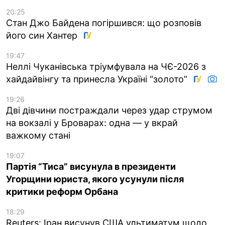
20:25
Стан Джо Байдена погіршився: що розповів
його син Хантер
19:47
Неллі Чуканівська тріумфувала на ЧЄ-2026 з
хайдайвінгу та принесла Україні “золото”
19:26
Дві дівчини постраждали через удар струмом
на вокзалі у Броварах: одна — у вкрай
важкому стані
19:07
Партія “Тиса” висунула в президенти
Угорщини юриста, якого усунули після
критики реформ Орбана
18:29
Reuters: Іран висунув США ультиматум щодо