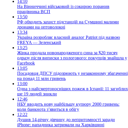
14:10
На Вінниччині військовий із сокирою поранив
працівника ВСП
13:50
РФ обходить захист підстанцій на Сумщині малими
дронами на оптоволокні
13:34
Україна розробляє власний аналог Patriot під назвою
FREYA — Зеленський
13:25
Жінка продала новонародженого сина за $20 тисяч
одразу після виписки з пологового: покупців знайшла у
Facebook
13:05
Посадовця ДПСУ підозрюють у незаконному збагаченні
на понад 11 млн гривень
13:00
Одна з найсмертоносніших пожеж в Іспанії: 11 загиблих
ще 19 людей зникли
12:46
НБУ вводить нову найбільшу купюру 2000 гривень:
коли банкнота з’явиться в обігу
12:22
Душив 14-річну дівчину до непритомності заради
iPhone: нападника затримали на Харківщині