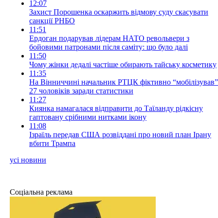
12:07
Захист Порошенка оскаржить відмову суду скасувати
санкції РНБО
11:51
Ердоган подарував лідерам НАТО револьвери з
бойовими патронами після саміту: що було далі
11:50
Чому жінки дедалі частіше обирають тайську косметику
11:35
На Вінниччині начальник РТЦК фіктивно “мобілізував”
27 чоловіків заради статистики
11:27
Киянка намагалася відправити до Таїланду рідкісну
гаптовану срібними нитками ікону
11:08
Ізраїль передав США розвіддані про новий план Ірану
вбити Трампа
усі новини
Соціальна реклама