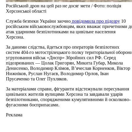
Російський дрон на цей раз не досяг мети / Фото: поліція
Херсонської області
Служба безпеки України заочно
повідомила про підозру
10
російським військовослужбовцям, яких вважає причетними д
атак ударними безпілотниками на цивільне населення
Херсона.
За даними слідства, йдеться про операторів безпілотних
систем 404-го мотострілецького полку територіальної оборон
угруповання військ «Днєпр» Збройних сил РФ. Серед
підозрюваних — Цолак Григорян, Микита Губар, Микола
Денисенко, Володимир Клімов, В’ячеслав Корненков, Віктор
Нижніков, Руслан Нугаєв, Володимир Орлов, Іван
Прусаченко та Олег Пухляков.
За матеріалами справи, фігуранти відстежували пересування
цивільних жителів вулицями Херсона та завдавали ударів
безпілотниками, спорядженими кумулятивними й осколково-
фугасними боєприпасами.
Реклама