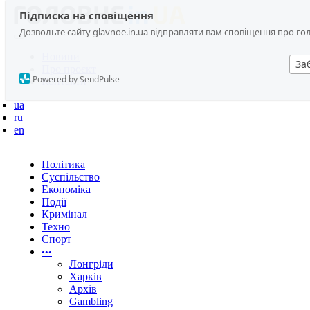
Підписка на сповіщення
Дозвольте сайту glavnoe.in.ua відправляти вам сповіщення про головн
Новини
За
Про проєкт
Powered by SendPulse
Контакти
ua
ru
en
Політика
Суспільство
Економіка
Події
Кримінал
Техно
Спорт
•••
Лонгріди
Харків
Архів
Gambling