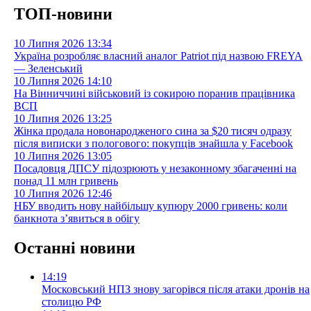
ТОП-новини
10 Липня 2026
13:34
Україна розробляє власний аналог Patriot під назвою FREYA
— Зеленський
10 Липня 2026
14:10
На Вінниччині військовий із сокирою поранив працівника
ВСП
10 Липня 2026
13:25
Жінка продала новонародженого сина за $20 тисяч одразу
після виписки з пологового: покупців знайшла у Facebook
10 Липня 2026
13:05
Посадовця ДПСУ підозрюють у незаконному збагаченні на
понад 11 млн гривень
10 Липня 2026
12:46
НБУ вводить нову найбільшу купюру 2000 гривень: коли
банкнота з’явиться в обігу
Останні новини
14:19
Московський НПЗ знову загорівся після атаки дронів на
столицю РФ