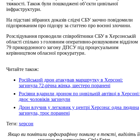
тяжкості. Також були пошкоджені об’єкти цивільної
інфраструктури.
На підставі зібраних доказів слідчі СБУ заочно повідомили
підозрюваним про підозру за статтею про воєнні злочини.
Розслідування проводили співробітники СБУ в Херсонській
області спільно з головним оперативно-розшуковим відділом
79 прикордонного загону ДПСУ під процесуальним
керівництвом обласної прокуратури.
Читайте також:
Російський дрон атакував маршрутку в Херсоні:
загинула 72-річна жінка, шестеро поранені
Росіяни вдарили дроном по цивільній автівці в Херсоні:
двоє чоловіків загинули
Дрон влучив у легковик у центрі Херсона: одна людина
загинула, троє поранені
Теги:
херсон
Якщо ви помітили орфографічну помилку в тексті, виділіть її
мишкою та натисніть Ctrl+Enter