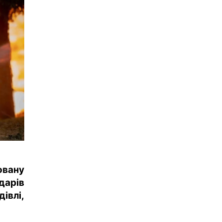
овану
дарів
влі,