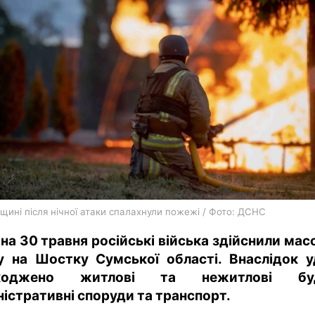
харків
архів
gambling
щині після нічної атаки спалахнули пожежі / Фото: ДСНС
ч на 30 травня російські війська здійснили мас
у на Шостку Сумської області. Внаслідок у
коджено житлові та нежитлові буді
ністративні споруди та транспорт.