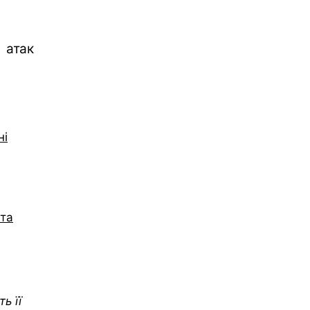
атак
ні
 та
ь її