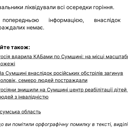
альники ліквідували всі осередки горіння.
попередньою інформацією, внаслідок 
раждалих немає.
йте також:
Росія вдарила КАБами по Сумщині: на місці масштаб
пожежі
а Сумщині внаслідок російських обстрілів загинув
чоловік, семеро людей постраждали
осіяни знищили на Сумщині центр реабілітації дітей
юдей з інвалідністю
сумська область
о ви помітили орфографічну помилку в тексті, виділіт