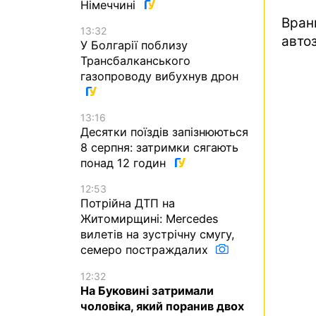
Німеччині
Вран
13:32
авто
У Болгарії поблизу
Трансбалканського
газопроводу вибухнув дрон
13:16
Десятки поїздів запізнюються
8 серпня: затримки сягають
понад 12 годин
12:53
Потрійна ДТП на
Житомирщині: Mercedes
вилетів на зустрічну смугу,
семеро постраждалих
12:32
На Буковині затримали
чоловіка, який поранив двох