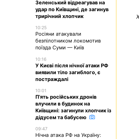
Зеленський відреагував на
удар по Київщині, де загинув
трирічний хлопчик
Х
10:25
Росіяни атакували
безпілотником локомотив
поїзда Суми — Київ
10:16
У Києві після нічної атаки РФ
виявили тіло загиблого, є
постраждалі
10:01
П’ять російських дронів
влучили в будинок на
Київщині: загинули хлопчик із
дідусем та бабусею
09:47
Нічна атака РФ на Україну: