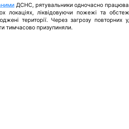
аними
ДСНС, рятувальники одночасно працюва
кох локаціях, ліквідовуючи пожежі та обсте
оджені території. Через загрозу повторних у
ти тимчасово призупиняли.