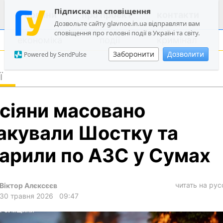
Підписка на сповіщення
новини
про проєкт
контакти
Дозвольте сайту glavnoe.in.ua відправляти вам
сповіщення про головні події в Україні та світу.
економіка
події
кримінал
Заборонити
Дозволити
Powered by SendPulse
ї
політика
сіяни масовано
суспільство
економіка
акували Шостку та
події
арили по АЗС у Сумах
кримінал
техно
читать на ру
Віктор Алєксєєв
спорт
30 травня 2026
09:47
лонгріди