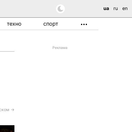
ua
ru
en
техно
спорт
•••
Реклама
сском →