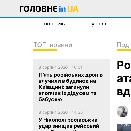
політика
суспільство
ТОП-новини
Поді
новини
Ро
про проєкт
8 серпня 2026
10:01
контакти
ат
П’ять російських дронів
влучили в будинок на
Київщині: загинули
вд
хлопчик із дідусем та
бабусею
8 серпня 2026
14:36
У Нікополі російський
удар знищив рейсовий