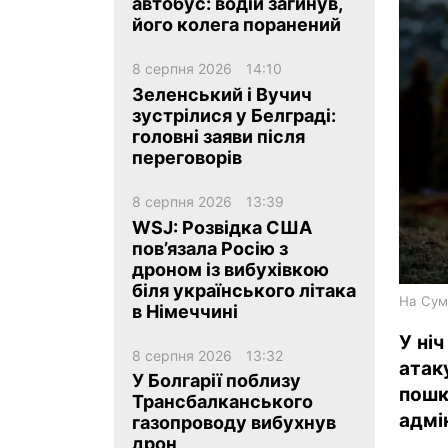
автобус: водій загинув,
його колега поранений
8 серпня 2026
14:10
Зеленський і Вучич
зустрілися у Белграді:
головні заяви після
ua
ru
en
переговорів
8 серпня 2026
13:39
WSJ: Розвідка США
пов’язала Росію з
дроном із вибухівкою
біля українського літака
На Сум
в Німеччині
У ні
8 серпня 2026
13:32
атак
У Болгарії поблизу
пош
Трансбалканського
адмі
газопроводу вибухнув
дрон