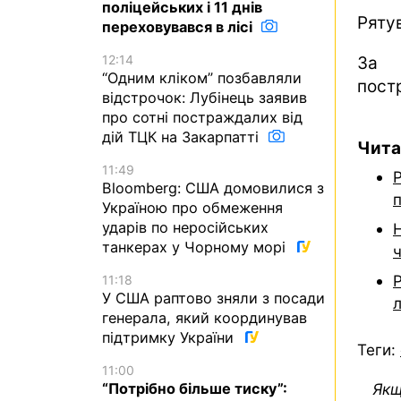
поліцейських і 11 днів
Рятув
переховувався в лісі
12:14
За 
“Одним кліком” позбавляли
пост
відстрочок: Лубінець заявив
про сотні постраждалих від
дій ТЦК на Закарпатті
Чита
11:49
Bloomberg: США домовилися з
Україною про обмеження
ударів по неросійських
Н
танкерах у Чорному морі
Р
11:18
У США раптово зняли з посади
л
генерала, який координував
підтримку України
Теги:
11:00
Якщ
“Потрібно більше тиску”: