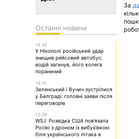
За
д
кіль
пошк
Останні новини
робо
14:36
У Нікополі російський удар
знищив рейсовий автобус:
водій загинув, його колега
поранений
14:10
Зеленський і Вучич зустрілися
у Белграді: головні заяви після
переговорів
13:39
WSJ: Розвідка США пов’язала
Росію з дроном із вибухівкою
біля українського літака в