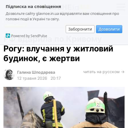
Підписка на сповіщення
Дозвольте сайту glavnoe.in.ua відправляти вам сповіщення про
головні події в Україні та світу.
Події
новини
політика
Заборонити
Дозволити
про проєкт
суспільство
Powered by SendPulse
РФ вдарила по Кривому
контакти
економіка
Рогу: влучання у житловий
події
будинок, є жертви
кримінал
техно
читать на русском →
Галина Шподарева
12 травня 2026
20:17
спорт
лонгріди
харків
архів
gambling