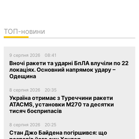
ТОП-новини
9 серпня 2026
08:41
Вночі ракети та ударні БпЛА влучіли по 22
локаціях. Основний напрямок удару –
Одещина
8 серпня 2026
20:35
Україна отримає з Туреччини ракети
ATACMS, установки M270 та десятки
тисяч боєприпасів
8 серпня 2026
20:25
Стан Джо Байдена погіршився: що