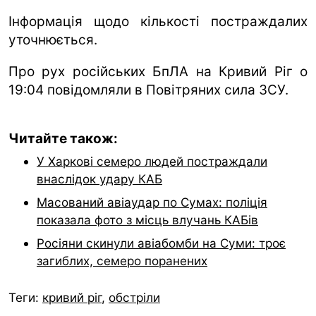
Інформація щодо кількості постраждалих
уточнюється.
Про рух російських БпЛА на Кривий Ріг о
19:04 повідомляли в Повітряних сила ЗСУ.
Читайте також:
У Харкові семеро людей постраждали
внаслідок удару КАБ
Масований авіаудар по Сумах: поліція
показала фото з місць влучань КАБів
Росіяни скинули авіабомби на Суми: троє
загиблих, семеро поранених
Теги:
кривий ріг
,
обстріли