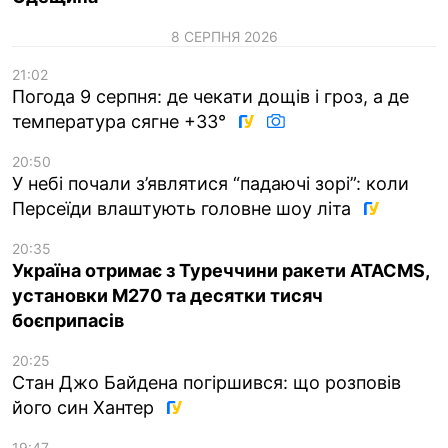
8 СЕРПНЯ 2026
21:02
Погода 9 серпня: де чекати дощів і гроз, а де
температура сягне +33°
20:50
У небі почали з’являтися “падаючі зорі”: коли
Персеїди влаштують головне шоу літа
20:35
Україна отримає з Туреччини ракети ATACMS,
установки M270 та десятки тисяч
боєприпасів
20:25
Стан Джо Байдена погіршився: що розповів
його син Хантер
19:47