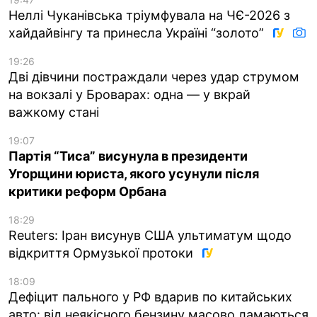
Неллі Чуканівська тріумфувала на ЧЄ-2026 з
хайдайвінгу та принесла Україні “золото”
19:26
Дві дівчини постраждали через удар струмом
на вокзалі у Броварах: одна — у вкрай
важкому стані
19:07
Партія “Тиса” висунула в президенти
Угорщини юриста, якого усунули після
критики реформ Орбана
18:29
Reuters: Іран висунув США ультиматум щодо
відкриття Ормузької протоки
18:09
Дефіцит пального у РФ вдарив по китайських
авто: від неякісного бензину масово ламаються