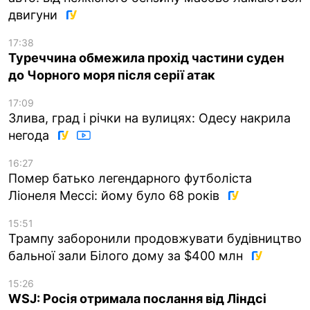
двигуни
17:38
Туреччина обмежила прохід частини суден
до Чорного моря після серії атак
17:09
Злива, град і річки на вулицях: Одесу накрила
негода
16:27
Помер батько легендарного футболіста
Ліонеля Мессі: йому було 68 років
15:51
Трампу заборонили продовжувати будівництво
бальної зали Білого дому за $400 млн
15:26
WSJ: Росія отримала послання від Ліндсі