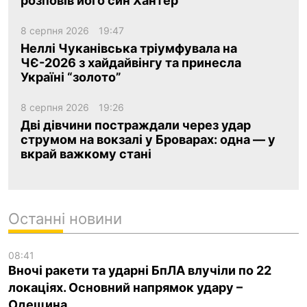
розповів його син Хантер
8 серпня 2026
19:47
Неллі Чуканівська тріумфувала на
ЧЄ-2026 з хайдайвінгу та принесла
Україні “золото”
8 серпня 2026
19:26
Дві дівчини постраждали через удар
струмом на вокзалі у Броварах: одна — у
вкрай важкому стані
Останні новини
08:41
Вночі ракети та ударні БпЛА влучіли по 22
локаціях. Основний напрямок удару –
Одещина