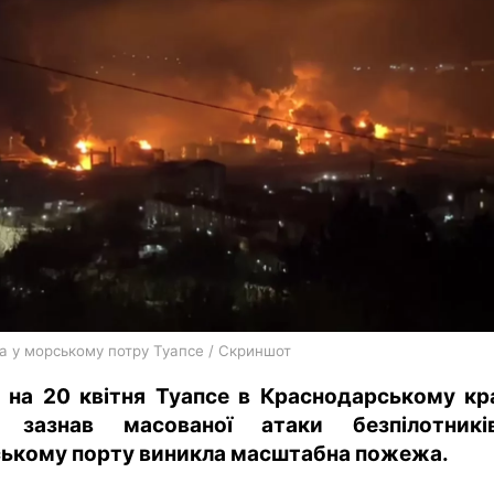
харків
архів
gambling
 у морському потру Туапсе / Скриншот
ч на 20 квітня Туапсе в Краснодарському кр
в зазнав масованої атаки безпілотникі
ькому порту виникла масштабна пожежа.