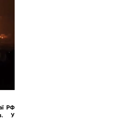
аї РФ
в. У