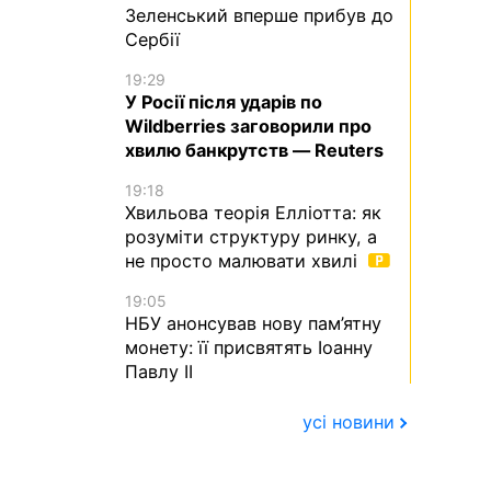
Зеленський вперше прибув до
Сербії
19:29
У Росії після ударів по
Wildberries заговорили про
хвилю банкрутств — Reuters
19:18
Хвильова теорія Елліотта: як
розуміти структуру ринку, а
не просто малювати хвилі
19:05
НБУ анонсував нову пам’ятну
монету: її присвятять Іоанну
Павлу II
усі новини