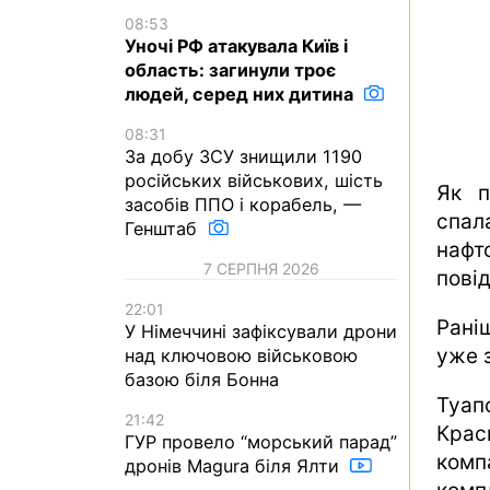
08:53
Уночі РФ атакувала Київ і
область: загинули троє
людей, серед них дитина
08:31
За добу ЗСУ знищили 1190
російських військових, шість
Як п
засобів ППО і корабель, —
спал
Генштаб
нафт
7 СЕРПНЯ 2026
пові
22:01
Рані
У Німеччині зафіксували дрони
уже з
над ключовою військовою
базою біля Бонна
Туап
21:42
Крас
ГУР провело “морський парад”
комп
дронів Magura біля Ялти