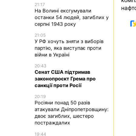
ко
21:17
нафт
На Волині ексгумували
останки 54 людей, загиблих у
серпні 1943 року
21:05
У РФ хочуть зняти з виборів
партію, яка виступає проти
війни в Україні
20:43
Сенат США підтримав
законопроєкт Грема про
санкції проти Росії
20:19
Росіяни понад 50 разів
атакували Дніпропетровщину:
двоє загиблих, шестеро
постраждалих
19:44