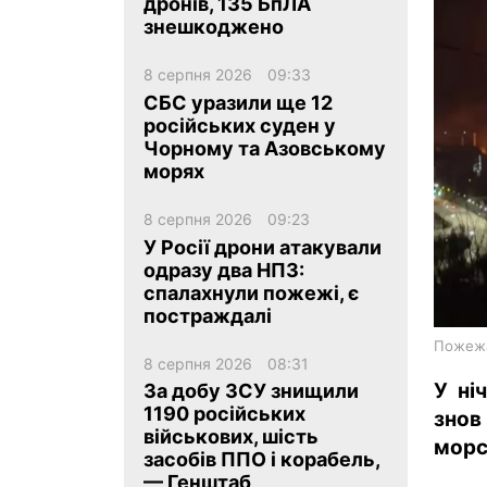
дронів, 135 БпЛА
знешкоджено
8 серпня 2026
09:33
СБС уразили ще 12
російських суден у
Чорному та Азовському
ua
ru
en
морях
8 серпня 2026
09:23
У Росії дрони атакували
одразу два НПЗ:
спалахнули пожежі, є
постраждалі
Пожежа
8 серпня 2026
08:31
У ні
За добу ЗСУ знищили
1190 російських
зно
військових, шість
морс
засобів ППО і корабель,
— Генштаб