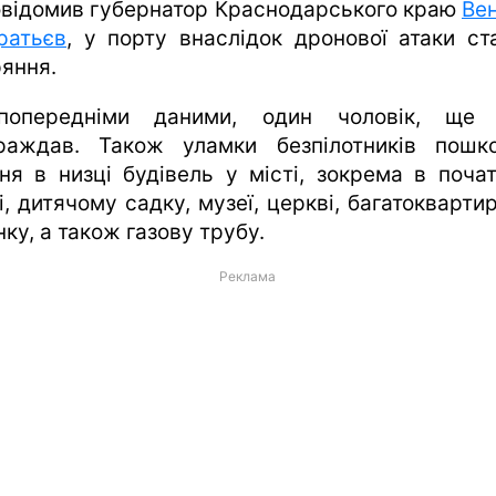
овідомив губернатор Краснодарського краю
Вен
ратьєв
, у порту внаслідок дронової атаки ст
ряння.
попередніми даними, один чоловік, ще 
раждав. Також уламки безпілотників пошк
ння в низці будівель у місті, зокрема в почат
і, дитячому садку, музеї, церкві, багатокварти
ку, а також газову трубу.
Реклама