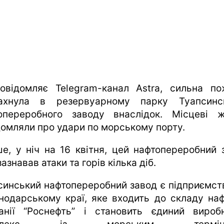
овідомляє Telegram-канал Astra, сильна п
ахнула в резервуарному парку Туапсинс
опереробного заводу внаслідок. Місцеві ж
домляли про удари по морському порту.
ше, у ніч на 16 квітня, цей нафтопереробний 
азнавав атаки та горів кілька діб.
синський нафтопереробний завод є підприємст
нодарському краї, яке входить до складу наф
анії “Роснефть” і становить єдиний вироб