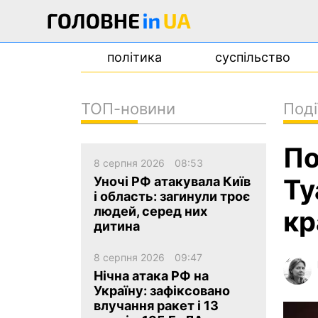
політика
суспільство
ТОП-новини
Поді
новини
По
про проєкт
8 серпня 2026
08:53
контакти
Ту
Уночі РФ атакувала Київ
і область: загинули троє
людей, серед них
кр
дитина
8 серпня 2026
09:47
Нічна атака РФ на
Україну: зафіксовано
влучання ракет і 13