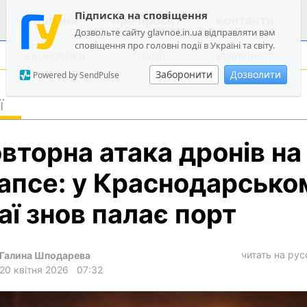
Підписка на сповіщення
новини
про проєкт
контакти
Дозвольте сайту glavnoe.in.ua відправляти вам
сповіщення про головні події в Україні та світу.
економіка
події
кримінал
Заборонити
Дозволити
Powered by SendPulse
ї
політика
вторна атака дронів на
суспільство
економіка
апсе: у Краснодарсько
події
аї знов палає порт
кримінал
техно
читать на ру
Галина Шподарева
спорт
20 квітня 2026
07:32
лонгріди