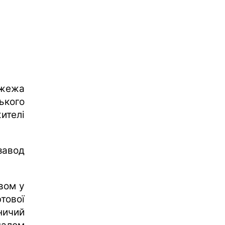
ожежа
ького
ителі
завод
вом у
тової
ничий