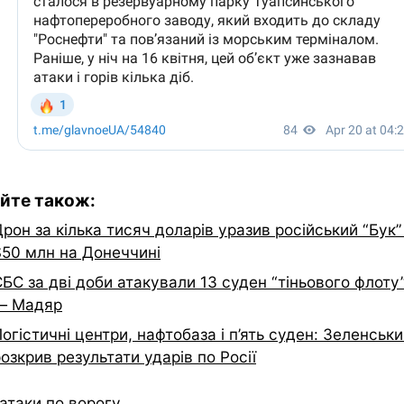
йте також:
рон за кілька тисяч доларів уразив російський “Бук”
$50 млн на Донеччині
БС за дві доби атакували 13 суден “тіньового флоту
— Мадяр
огістичні центри, нафтобаза і п’ять суден: Зеленськ
озкрив результати ударів по Росії
атаки по ворогу