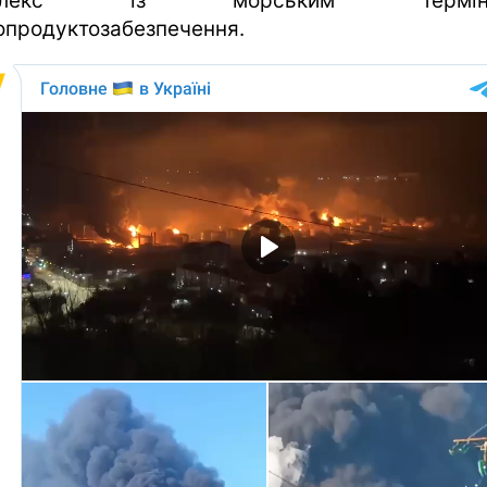
мплекс із морським терміна
опродуктозабезпечення.