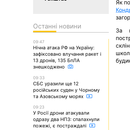
Як п
Конд
заго
Останні новини
За 
пост
09:47
склі
Нічна атака РФ на Україну:
школ
зафіксовано влучання ракет і
будин
13 дронів, 135 БпЛА
знешкоджено
09:33
СБС уразили ще 12
російських суден у Чорному
та Азовському морях
09:23
У Росії дрони атакували
одразу два НПЗ: спалахнули
пожежі, є постраждалі