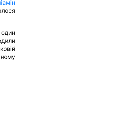
іамін
алося
один
одили
ковій
рному