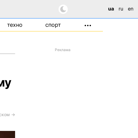
ua
ru
en
техно
спорт
•••
Реклама
му
сском →