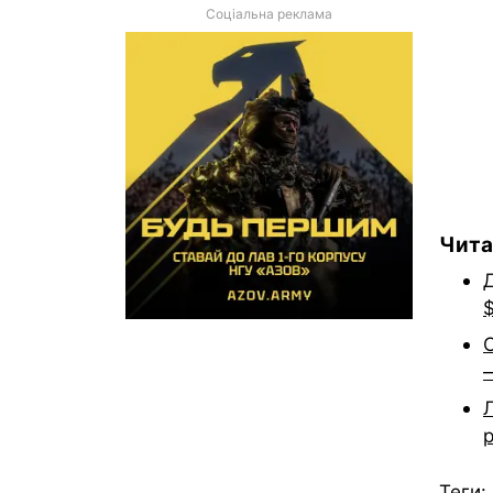
Соціальна реклама
Чита
Д
С
Л
р
Теги: