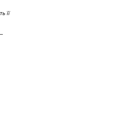
ь її
 —