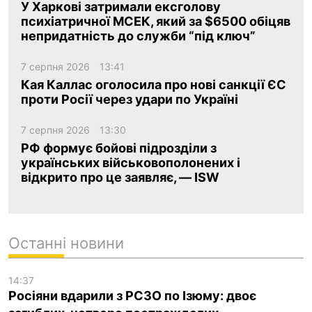
У Харкові затримали ексголову
психіатричної МСЕК, який за $6500 обіцяв
непридатність до служби “під ключ”
7 серпня 2026
13:41
Кая Каллас оголосила про нові санкції ЄС
проти Росії через удари по Україні
7 серпня 2026
13:30
РФ формує бойові підрозділи з
українських військовополонених і
відкрито про це заявляє, — ISW
Останні новини
14:37
Росіяни вдарили з РСЗО по Ізюму: двоє