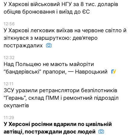
У Харкові військовий НГУ за 8 тис. доларів
обіцяв бронювання і виїзд до ЄС
12:56
У Харкові легковик виїхав на червоне світло й
зіткнувся з маршруткою: дев’ятеро
постраждалих
12:32
Над Польщею не мають майоріти
“бандерівські” прапори, — Навроцький
12:11
ЗСУ уразили ретранслятори безпілотників
“Герань”, склад ПММ і ремонтний підрозділ
окупантів
11:29
У Херсоні росіяни вдарили по цивільній
автівці, постраждали двоє людей