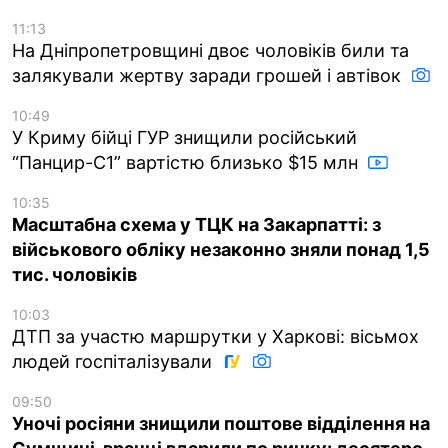
11:13
На Дніпропетровщині двоє чоловіків били та
залякували жертву заради грошей і автівок
10:49
У Криму бійці ГУР знищили російський
“Панцир-С1” вартістю близько $15 млн
10:35
Масштабна схема у ТЦК на Закарпатті: з
військового обліку незаконно зняли понад 1,5
тис. чоловіків
10:03
ДТП за участю маршрутки у Харкові: вісьмох
людей госпіталізували
09:50
Уночі росіяни знищили поштове відділення на