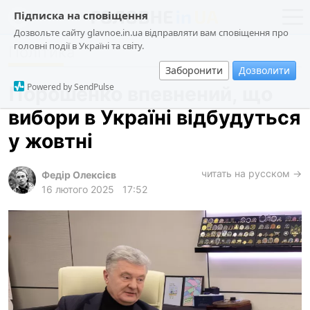
Підписка на сповіщення
Дозвольте сайту glavnoe.in.ua відправляти вам сповіщення про
головні події в Україні та світу.
Політика
новини
політика
Заборонити
Дозволити
про проєкт
суспільство
Powered by SendPulse
Порошенко впевнений, що
контакти
економіка
вибори в Україні відбудуться
події
у жовтні
кримінал
техно
читать на русском →
Федір Олексієв
16 лютого 2025
17:52
спорт
лонгріди
харків
архів
gambling