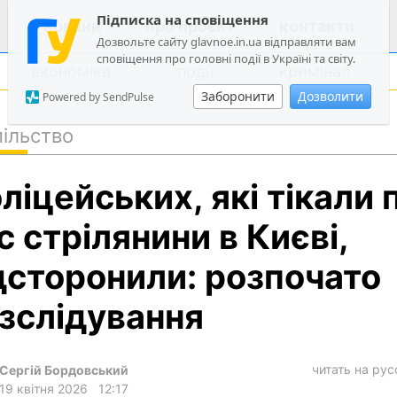
Підписка на сповіщення
новини
про проєкт
контакти
Дозвольте сайту glavnoe.in.ua відправляти вам
сповіщення про головні події в Україні та світу.
економіка
події
кримінал
Заборонити
Дозволити
Powered by SendPulse
ільство
політика
ліцейських, які тікали 
суспільство
економіка
с стрілянини в Києві,
події
дсторонили: розпочато
кримінал
зслідування
техно
спорт
читать на ру
Сергій Бордовський
лонгріди
19 квітня 2026
12:17