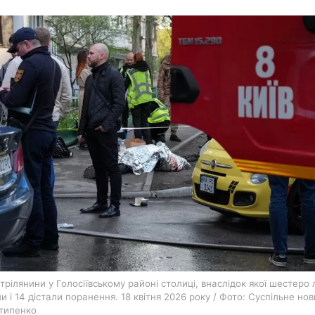
харків
архів
gambling
трілянини у Голосіївському районі столиці, внаслідок якої шестеро
и і 14 дістали поранення. 18 квітня 2026 року / Фото: Суспільне но
нтипенко