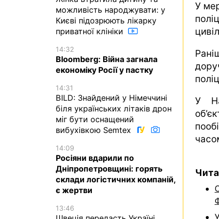
У ме
можливість народжувати: у
полі
Києві підозрюють лікарку
цивіл
приватної клініки
14:32
Рані
Bloomberg: Війна загнала
дору
економіку Росії у пастку
поліц
14:31
BILD: Знайдений у Німеччині
У На
біля українських літаків дрон
об’є
міг бути оснащений
пооб
вибухівкою Semtex
часо
14:09
Росіяни вдарили по
Дніпропетровщині: горять
Чита
склади логістичних компаній,
С
є жертви
13:46
У
Швеція передасть Україні