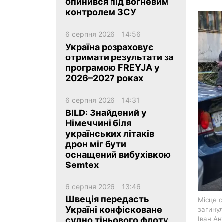
опинився під вогневим
контролем ЗСУ
6 серпня 2026
14:56
Україна розраховує
отримати результати за
програмою FREYJA у
ua
ru
en
2026–2027 роках
6 серпня 2026
14:31
BILD: Знайдений у
Німеччині біля
українських літаків
дрон міг бути
оснащений вибухівкою
Semtex
6 серпня 2026
13:46
Швеція передасть
Місце с
Україні конфісковане
загинул
Іван А
судно тіньового флоту