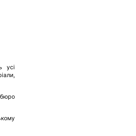
ь усі
іали,
 бюро
ькому