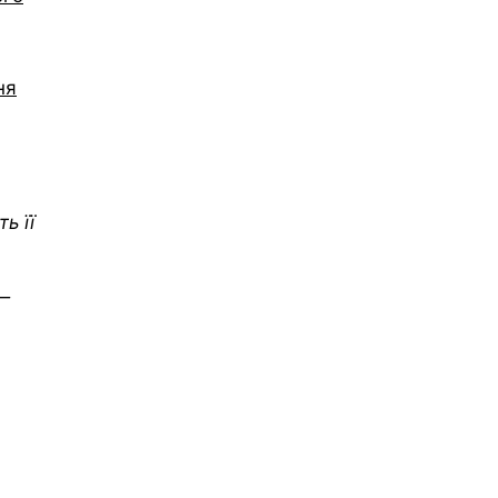
ня
ь її
 —