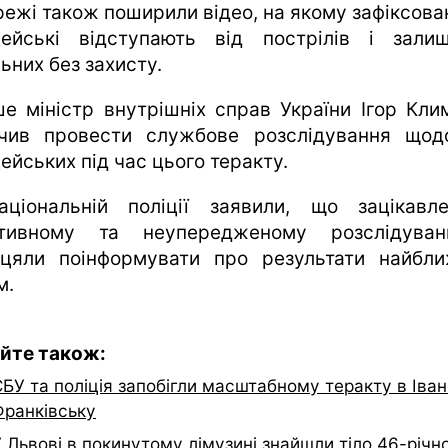
режі також поширили відео, на якому зафіксован
цейські відступають від пострілів і зали
ьних без захисту.
ше міністр внутрішніх справ України Ігор Кли
чив провести службове розслідування щод
ейських під час цього теракту.
ціональній поліції заявили, що зацікавл
ктивному та неупередженому розслідува
іцяли поінформувати про результати найбл
м.
йте також:
БУ та поліція запобігли масштабному теракту в Іван
Франківську
 Львові в покинутому лімузині знайшли тіло 46-річн