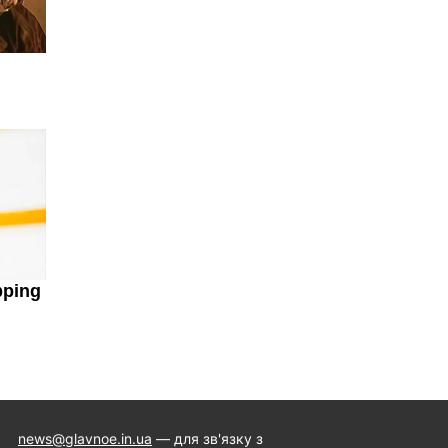
news@glavnoe.in.ua
— для зв'язку з