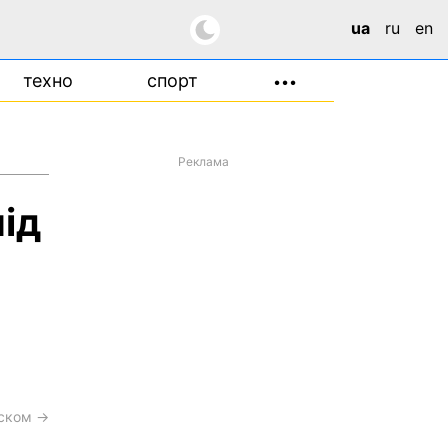
ua
ru
en
техно
спорт
•••
Реклама
під
сском →