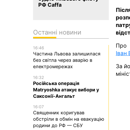
РФ Caffa
Післ
роз
пат
Останні новини
відс
Про 
16:46
Іван 
Частина Львова залишилася
без світла через аварію в
За й
електромережах
мініс
16:32
Російська операція
Matryoshka атакує вибори у
Саксонії-Ангальт
16:07
Священник коригував
обстріли в обмін на евакуацію
родини до РФ — СБУ