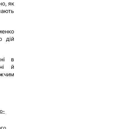
о, як
шають
менко
о дій
ені в
нні й
ижчим
о-
ого