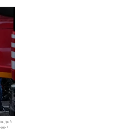
 людей
вини/