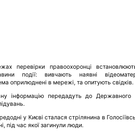
жах перевірки правоохоронці встановлюют
авини події: вивчають наявні відеоматер
ема оприлюднені в мережі, та опитують свідків.
ану інформацію передадуть до Державного
лідувань.
редодні у Києві сталася стрілянина в Голосіївс
і, під час якої загинули люди.