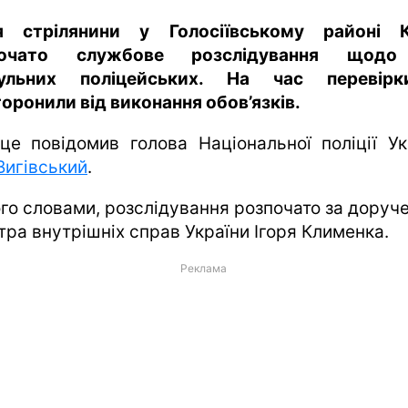
я стрілянини у Голосіївському районі 
почато службове розслідування щодо
рульних поліцейських. На час перевірк
торонили від виконання обов’язків.
це повідомив голова Національної поліції Ук
Вигівський
.
ого словами, розслідування розпочато за доруч
тра внутрішніх справ України Ігоря Клименка.
Реклама