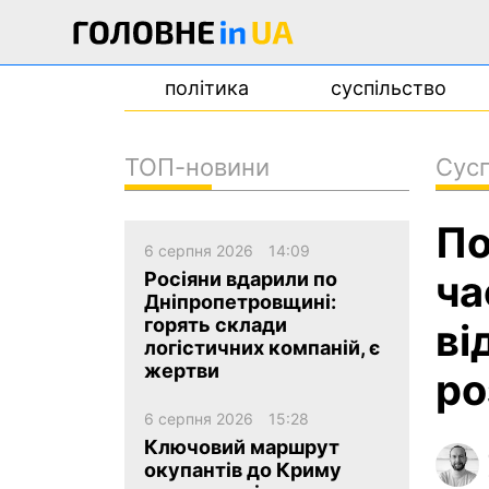
політика
суспільство
ТОП-новини
Сусп
новини
По
про проєкт
6 серпня 2026
14:09
контакти
ча
Росіяни вдарили по
Дніпропетровщині:
горять склади
ві
логістичних компаній, є
жертви
ро
6 серпня 2026
15:28
Ключовий маршрут
окупантів до Криму