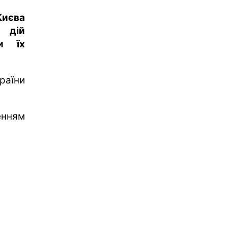
Києва
 дій
и їх
раїни
енням