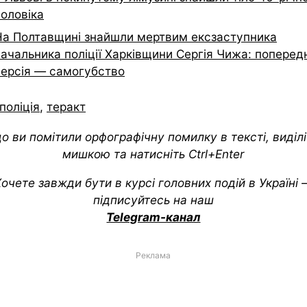
чоловіка
На Полтавщині знайшли мертвим ексзаступника
начальника поліції Харківщини Сергія Чижа: поперед
версія — самогубство
поліція
,
теракт
о ви помітили орфографічну помилку в тексті, виділіт
мишкою та натисніть Ctrl+Enter
очете завжди бути в курсі головних подій в Україні
підписуйтесь на наш
Telegram-канал
Реклама