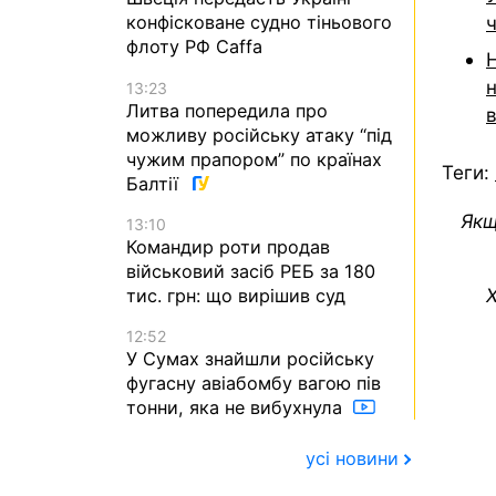
конфісковане судно тіньового
флоту РФ Caffa
13:23
Литва попередила про
можливу російську атаку “під
чужим прапором” по країнах
Теги:
Балтії
Якщ
13:10
Командир роти продав
військовий засіб РЕБ за 180
Х
тис. грн: що вирішив суд
12:52
У Сумах знайшли російську
фугасну авіабомбу вагою пів
тонни, яка не вибухнула
усі новини