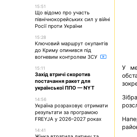
15:51
Що відомо про участь
північнокорейських сил у війні
Росії проти України
15:28
Ключовий маршрут окупантів
до Криму опинився під
вогневим контролем ЗСУ
У ме
15:11
Захід втричі скоротив
обст
постачання ракет для
зокр
української ППО — NYT
Зібр
14:56
розс
Україна розраховує отримати
результати за програмою
Напе
FREYJA у 2026–2027 роках
район
14:41
Жінка втратила дитину та