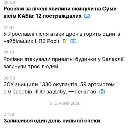
08:08
Росіяни за лічені хвилини скинули на Суми
вісім КАБів: 12 постраждалих
07:47
У Ярославлі після атаки дронів горить один із
найбільших НПЗ Росії
07:19
Росіяни атакували приватні будинки у Балаклії,
загинули троє людей
06:59
ЗСУ знищили 1330 окупантів, 59 артсистем і
сім засобів ППО за добу, — Генштаб
5 СЕРПНЯ 2026
21:59
Залишився один день сильної спеки