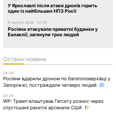
У Ярославлі після атаки дронів горить
один із найбільших НПЗ Росії
6 серпня 2026
07:19
Росіяни атакували приватні будинки у
Балаклії, загинули троє людей
Останні новини
08:49
Росіяни вдарили дроном по багатоповерхівці у
Запоріжжі, постраждали четверо людей
08:34
WP: Трамп влаштував Гегсету рознос через
спустошені ракетні арсенали США