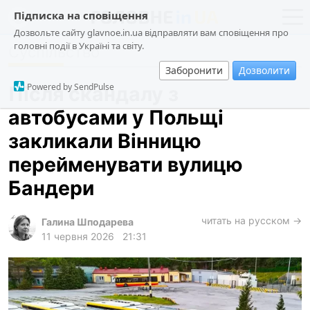
Підписка на сповіщення
Дозвольте сайту glavnoe.in.ua відправляти вам сповіщення про
головні події в Україні та світу.
Суспільство
новини
політика
Заборонити
Дозволити
про проєкт
суспільство
Powered by SendPulse
Після скандалу з
контакти
економіка
автобусами у Польщі
події
закликали Вінницю
кримінал
перейменувати вулицю
техно
Бандери
спорт
читать на русском →
Галина Шподарева
лонгріди
11 червня 2026
21:31
харків
архів
gambling