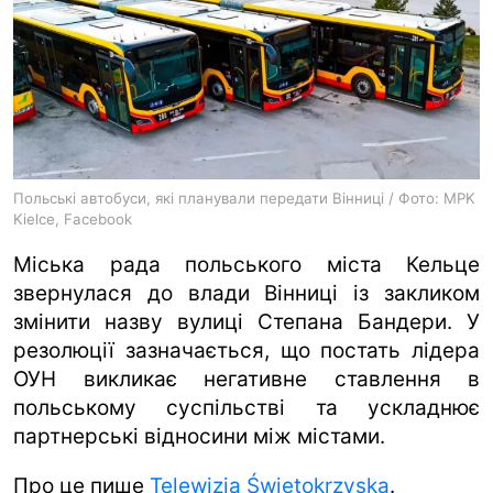
ua
ru
en
Польські автобуси, які планували передати Вінниці / Фото: MPK
Kielce, Facebook
Міська рада польського міста Кельце
звернулася до влади Вінниці із закликом
змінити назву вулиці Степана Бандери. У
резолюції зазначається, що постать лідера
ОУН викликає негативне ставлення в
польському суспільстві та ускладнює
партнерські відносини між містами.
Про це пише
Telewizja Świętokrzyska
.