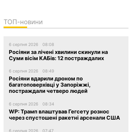
ТОП-новини
6 серпня 2026
08:08
Росіяни за лічені хвилини скинули на
Суми вісім КАБів: 12 постраждалих
6 серпня 2026
08:49
Росіяни вдарили дроном по
багатоповерхівці у Запоріжжі,
постраждали четверо людей
6 серпня 2026
08:34
WP: Трамп влаштував Гегсету рознос
через спустошені ракетні арсенали США
6 серпня 2026
07:47