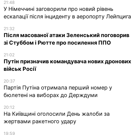
21:48
У Німеччині заговорили про новий рівень
ескалації після інциденту в аеропорту Лейпцига
21:32
Після масованої атаки Зеленський поговорив
зі Стуббом і Рютте про посилення ППО
21:02
Путін призначив командувача нових дронових
військ Росії
20:37
Партія Путіна отримала перший номер у
бюлетені на виборах до Держдуми
20:12
На Київщині оголосили День жалоби за
жертвами ракетного удару
19:59