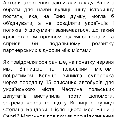
Автори звернення закликали владу Вінниці
обрати для назви вулиці іншу історичну
постать, яка, на їхню думку, могла б
об’єднувати, а не розділяти українців і
поляків. У документі зазначається, що такий
крок став би проявом взаємної поваги та
сприяв би подальшому розвитку
партнерських відносин між містами.
Як повідомлялося раніше, на початку червня
між Вінницею та польським містом-
побратимом Кельце виникла суперечка
через передачу 15 списаних автобусів для
українського міста. Частина польських
депутатів виступила проти допомоги,
зокрема через те, що у Вінниці є вулиця
Степана Бандери. Після цього мер Вінниці
Сергій Моргунов повідомив про відкликання