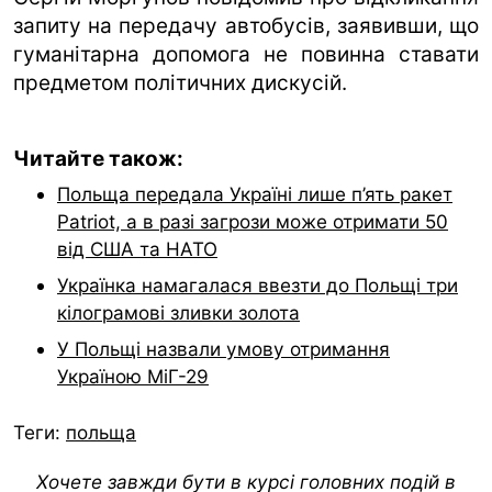
запиту на передачу автобусів, заявивши, що
гуманітарна допомога не повинна ставати
предметом політичних дискусій.
Читайте також:
Польща передала Україні лише п’ять ракет
Patriot, а в разі загрози може отримати 50
від США та НАТО
Українка намагалася ввезти до Польщі три
кілограмові зливки золота
У Польщі назвали умову отримання
Україною МіГ-29
Теги:
польща
Хочете завжди бути в курсі головних подій в