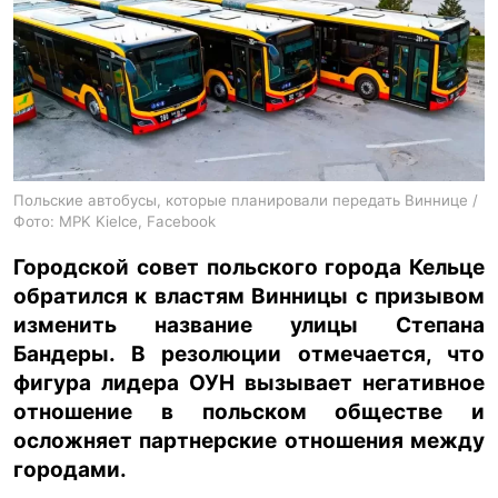
ua
ru
en
Польские автобусы, которые планировали передать Виннице /
Фото: MPK Kielce, Facebook
Городской совет польского города Кельце
обратился к властям Винницы с призывом
изменить название улицы Степана
Бандеры. В резолюции отмечается, что
фигура лидера ОУН вызывает негативное
отношение в польском обществе и
осложняет партнерские отношения между
городами.