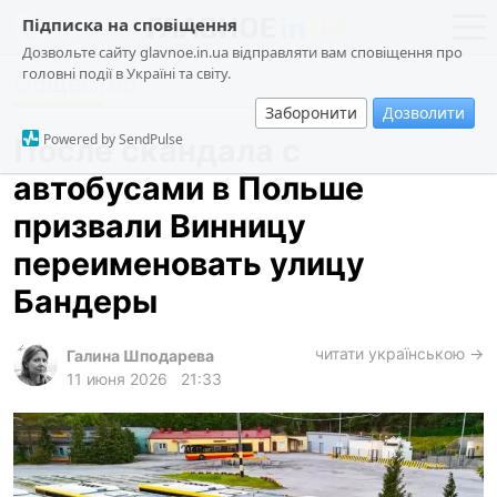
Підписка на сповіщення
Дозвольте сайту glavnoe.in.ua відправляти вам сповіщення про
головні події в Україні та світу.
Общество
новости
политика
Заборонити
Дозволити
о проекте
общество
Powered by SendPulse
После скандала с
контакты
экономика
автобусами в Польше
происшествия
призвали Винницу
криминал
переименовать улицу
техно
Бандеры
спорт
читати українською →
Галина Шподарева
лонгриды
11 июня 2026
21:33
харьков
архив
gambling