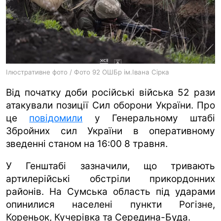
ua
ru
en
Ілюстративне фото / Фото 92 ОШБр ім.Івана Сірка
Від початку доби російські війська 52 рази
атакували позиції Сил оборони України. Про
це
повідомили
у Генеральному штабі
Збройних сил України в оперативному
зведенні станом на 16:00 8 травня.
У Генштабі зазначили, що тривають
артилерійські обстріли прикордонних
районів. На Сумська область під ударами
опинилися населені пункти Рогізне,
Кореньок, Кучерівка та Середина-Буда.