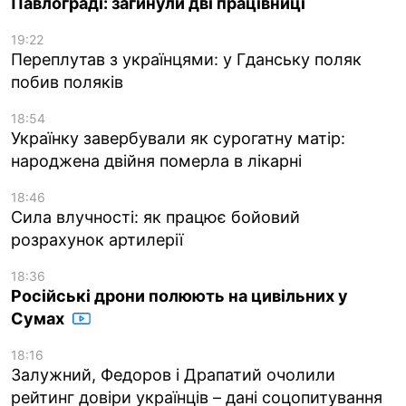
Павлограді: загинули дві працівниці
19:22
Переплутав з українцями: у Гданську поляк
побив поляків
18:54
Українку завербували як сурогатну матір:
народжена двійня померла в лікарні
18:46
Сила влучності: як працює бойовий
розрахунок артилерії
18:36
Російські дрони полюють на цивільних у
Сумах
18:16
Залужний, Федоров і Драпатий очолили
рейтинг довіри українців – дані соцопитування