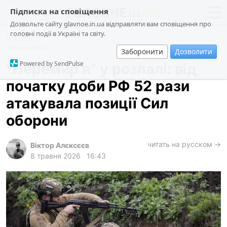
Підписка на сповіщення
Дозвольте сайту glavnoe.in.ua відправляти вам сповіщення про
головні події в Україні та світу.
Події
новини
політика
Заборонити
Дозволити
про проєкт
суспільство
Powered by SendPulse
“Перемирʼя” у розпалі: від
контакти
економіка
початку доби РФ 52 рази
події
атакувала позиції Сил
кримінал
оборони
техно
читать на русском →
спорт
Віктор Алєксєєв
8 травня 2026
16:43
лонгріди
харків
архів
gambling