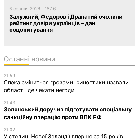
6 серпня 2026
18:16
Залужний, Федоров і Драпатий очолили
рейтинг довіри українців – дані
соцопитування
Останні новини
21:59
Спека зміниться грозами: синоптики назвали
області, де чекати негоди
21:43
Зеленський доручив підготувати спеціальну
санкційну операцію проти ВПК РФ
21:02
У столиці Нової Зеландії вперше за 15 років