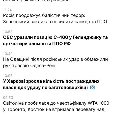
11:24
Росія продовжує балістичний терор:
Зеленський закликав посилити санкції та ППО
10:58
СБС уразили позицію С-400 у Геленджику та
ще чотири елементи ППО РФ
10:40
На Одещині після російських ударів обмежили
рух трасою Одеса–Рені
10:05
У Харкові зросла кількість постраждалих
внаслідок удару по багатоповерхівці
09:53
Світоліна пробилася до чвертьфіналу WTA 1000
у Торонто, Костюк не втримала перевагу над