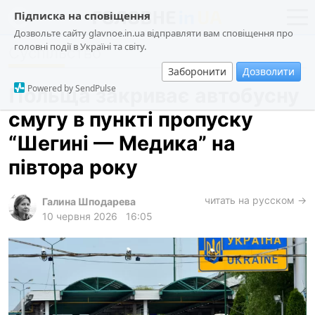
Підписка на сповіщення
Дозвольте сайту glavnoe.in.ua відправляти вам сповіщення про
головні події в Україні та світу.
Суспільство
новини
політика
Заборонити
Дозволити
про проєкт
суспільство
Powered by SendPulse
Польща закриває автобусну
контакти
економіка
смугу в пункті пропуску
події
“Шегині — Медика” на
кримінал
півтора року
техно
читать на русском →
спорт
Галина Шподарева
10 червня 2026
16:05
лонгріди
харків
архів
gambling