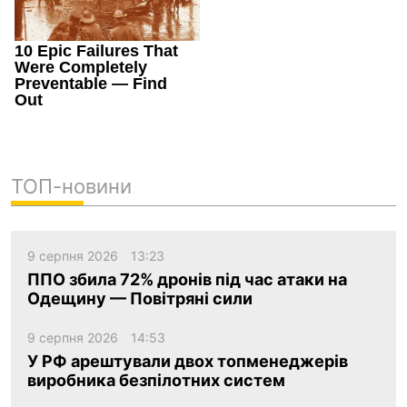
ТОП-новини
9 серпня 2026
13:23
ППО збила 72% дронів під час атаки на
Одещину — Повітряні сили
9 серпня 2026
14:53
У РФ арештували двох топменеджерів
виробника безпілотних систем