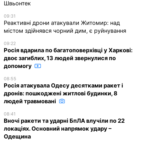
Швьонтек
09:31
Реактивні дрони атакували Житомир: над
містом здійнявся чорний дим, є руйнування
09:22
Росія вдарила по багатоповерхівці у Харкові:
двоє загиблих, 13 людей звернулися по
допомогу
08:55
Росія атакувала Одесу десятками ракет і
дронів: пошкоджені житлові будинки, 8
людей травмовані
08:41
Вночі ракети та ударні БпЛА влучіли по 22
локаціях. Основний напрямок удару –
Одещина