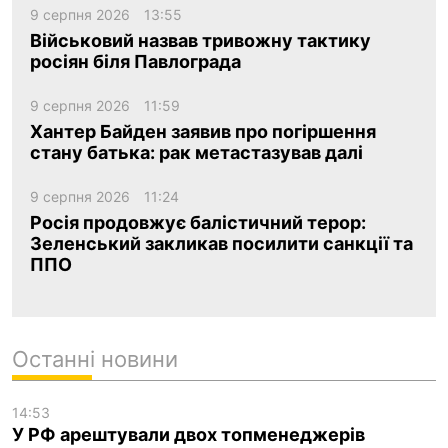
9 серпня 2026
13:55
Військовий назвав тривожну тактику
росіян біля Павлограда
9 серпня 2026
11:59
Хантер Байден заявив про погіршення
стану батька: рак метастазував далі
9 серпня 2026
11:24
Росія продовжує балістичний терор:
Зеленський закликав посилити санкції та
ППО
Останні новини
14:53
У РФ арештували двох топменеджерів