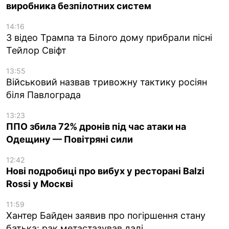
виробника безпілотних систем
14:16
З відео Трампа та Білого дому прибрали пісні
Тейлор Свіфт
13:55
Військовий назвав тривожну тактику росіян
біля Павлограда
13:23
ППО збила 72% дронів під час атаки на
Одещину — Повітряні сили
12:42
Нові подробиці про вибух у ресторані Balzi
Rossi у Москві
11:59
Хантер Байден заявив про погіршення стану
батька: рак метастазував далі