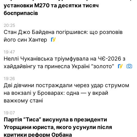
установки M270 та десятки тисяч
боєприпасів
20:25
Стан Джо Байдена погіршився: що розповів
його син Хантер
19:47
Неллі Чуканівська тріумфувала на ЧЄ-2026 з
хайдайвінгу та принесла Україні “золото”
19:26
Дві дівчини постраждали через удар струмом
на вокзалі у Броварах: одна — у вкрай
важкому стані
19:07
Партія “Тиса” висунула в президенти
Угорщини юриста, якого усунули після
критики реформ Орбана