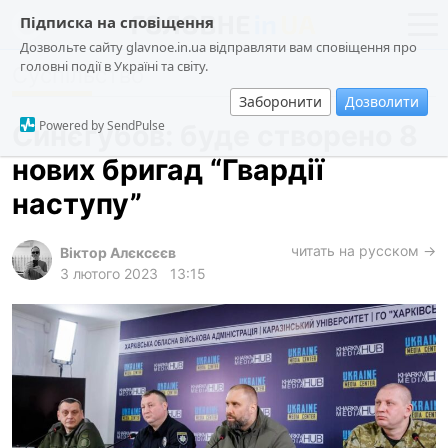
Підписка на сповіщення
Дозвольте сайту glavnoe.in.ua відправляти вам сповіщення про
головні події в Україні та світу.
Суспільство
новини
політика
Заборонити
Дозволити
про проєкт
суспільство
Powered by SendPulse
Синєгубов: буде створено 8
контакти
економіка
нових бригад “Гвардії
події
наступу”
кримінал
техно
читать на русском →
Віктор Алєксєєв
3 лютого 2023
13:15
спорт
лонгріди
харків
архів
gambling