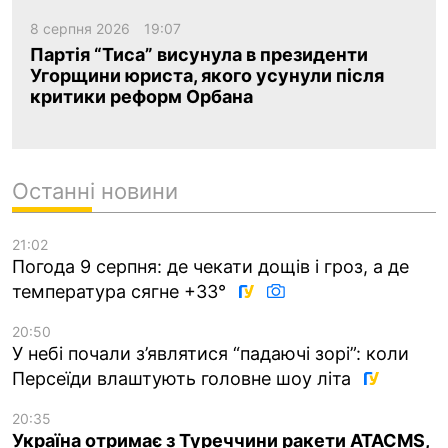
8 серпня 2026
19:07
Партія “Тиса” висунула в президенти
Угорщини юриста, якого усунули після
критики реформ Орбана
Останні новини
21:02
Погода 9 серпня: де чекати дощів і гроз, а де
температура сягне +33°
20:50
У небі почали з’являтися “падаючі зорі”: коли
Персеїди влаштують головне шоу літа
20:35
Україна отримає з Туреччини ракети ATACMS,