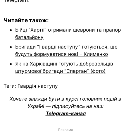
Telegram.
Читайте також:
Бійці “Хартії” отримали шеврони та прапор
батальйону
Бригади “Гвардії наступу” готуються, ще
будуть формуватися нові – Клименко
Як на Харківщині готують добровольців
штурмової бригади “Спартан” (фото)
Теги:
Гвардія наступу
Хочете завжди бути в курсі головних подій в
Україні — підписуйтесь на наш
Telegram-канал
Реклама