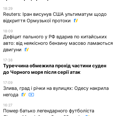
18:29
Reuters: Іран висунув США ультиматум щодо
відкриття Ормузької протоки
18:09
Дефіцит пального у РФ вдарив по китайських
авто: від неякісного бензину масово ламаються
двигуни
17:38
Туреччина обмежила прохід частини суден
до Чорного моря після серії атак
17:09
Злива, град і річки на вулицях: Одесу накрила
негода
16:27
Помер батько легендарного футболіста