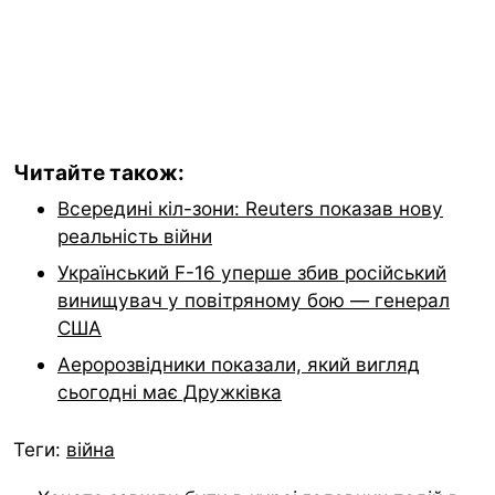
Читайте також:
Всередині кіл-зони: Reuters показав нову
реальність війни
Український F-16 уперше збив російський
винищувач у повітряному бою — генерал
США
Аеророзвідники показали, який вигляд
сьогодні має Дружківка
Теги:
війна