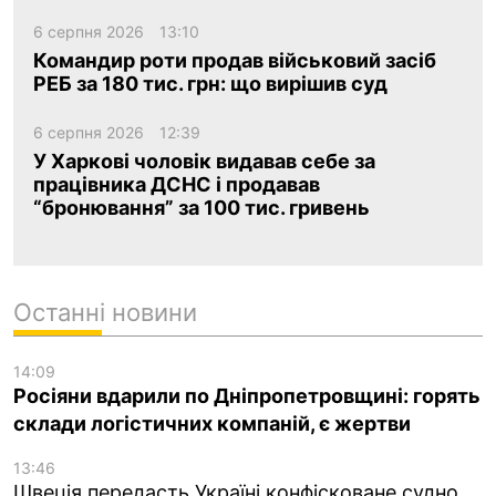
6 серпня 2026
13:10
Командир роти продав військовий засіб
РЕБ за 180 тис. грн: що вирішив суд
6 серпня 2026
12:39
У Харкові чоловік видавав себе за
працівника ДСНС і продавав
“бронювання” за 100 тис. гривень
Останні новини
14:09
Росіяни вдарили по Дніпропетровщині: горять
склади логістичних компаній, є жертви
13:46
Швеція передасть Україні конфісковане судно