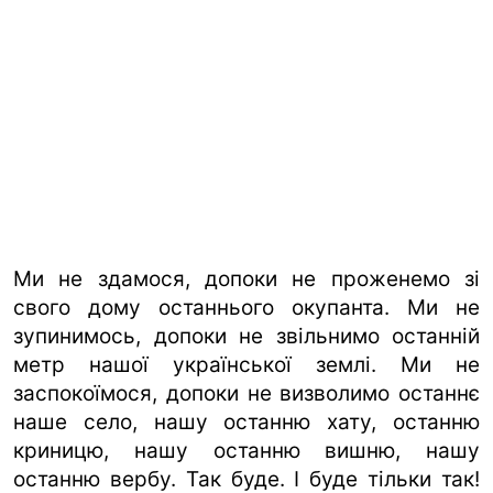
Ми не здамося, допоки не проженемо зі
свого дому останнього окупанта. Ми не
зупинимось, допоки не звільнимо останній
метр нашої української землі. Ми не
заспокоїмося, допоки не визволимо останнє
наше село, нашу останню хату, останню
криницю, нашу останню вишню, нашу
останню вербу. Так буде. І буде тільки так!