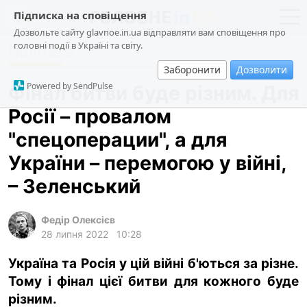
Підписка на сповіщення
Дозвольте сайту glavnoe.in.ua відправляти вам сповіщення про
головні події в Україні та світу.
Політика
новини
політика
Заборонити
Дозволити
про проєкт
суспільство
Powered by SendPulse
Фінал битви буде різним. Для
контакти
економіка
Росії – провалом
події
"спецоперации", а для
кримінал
України – перемогою у війні,
техно
– Зеленський
спорт
Федір Олексієв
лонгріди
28 липня 2022
10:28
харків
Україна та Росія у цій війні б'ються за різне.
архів
Тому і фінал цієї битви для кожного буде
gambling
різним.