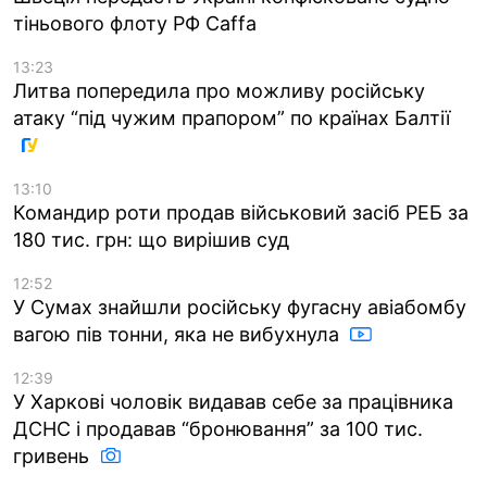
тіньового флоту РФ Caffa
13:23
Литва попередила про можливу російську
атаку “під чужим прапором” по країнах Балтії
13:10
Командир роти продав військовий засіб РЕБ за
180 тис. грн: що вирішив суд
12:52
У Сумах знайшли російську фугасну авіабомбу
вагою пів тонни, яка не вибухнула
12:39
У Харкові чоловік видавав себе за працівника
ДСНС і продавав “бронювання” за 100 тис.
гривень