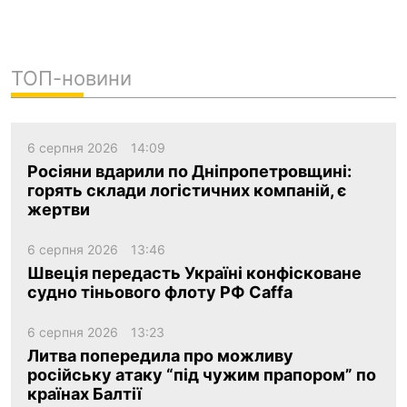
ТОП-новини
6 серпня 2026
14:09
Росіяни вдарили по Дніпропетровщині:
горять склади логістичних компаній, є
жертви
6 серпня 2026
13:46
Швеція передасть Україні конфісковане
судно тіньового флоту РФ Caffa
6 серпня 2026
13:23
Литва попередила про можливу
російську атаку “під чужим прапором” по
країнах Балтії