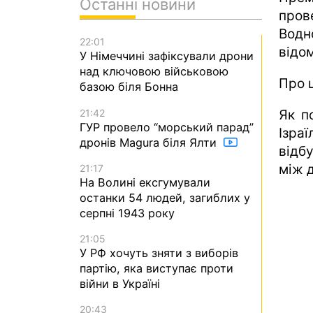
Останні новини
пров
Водн
22:01
відом
У Німеччині зафіксували дрони
над ключовою військовою
Про 
базою біля Бонна
21:42
Як п
ГУР провело “морський парад”
Ізра
дронів Magura біля Ялти
відбу
між 
21:17
На Волині ексгумували
останки 54 людей, загиблих у
серпні 1943 року
21:05
У РФ хочуть зняти з виборів
партію, яка виступає проти
війни в Україні
20:43