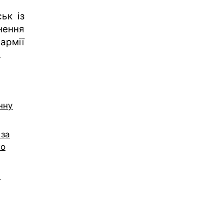
ьк із
нення
армії
.
нну
 за
го
й