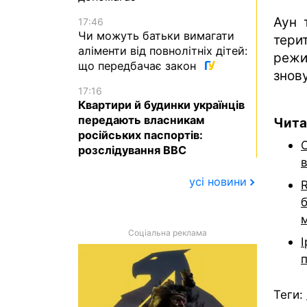
Аун 
17:46
Чи можуть батьки вимагати
тери
аліменти від повнолітніх дітей:
режи
що передбачає закон
знову
17:16
Квартири й будинки українців
передають власникам
Чита
російських паспортів:
розслідування BBC
в
усі новини
R
Соціальна реклама
І
Теги: