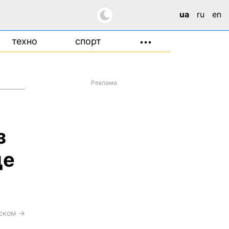
ua
ru
en
техно
спорт
•••
Реклама
з
це
сском →