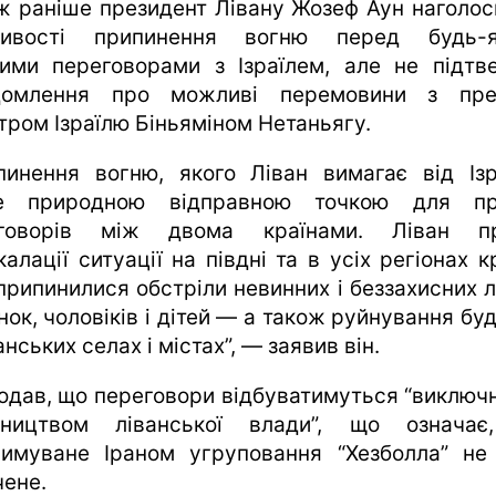
ж раніше президент Лівану Жозеф Аун наголос
ливості припинення вогню перед будь-я
ими переговорами з Ізраїлем, але не підтв
домлення про можливі перемовини з пре
стром Ізраїлю Біньяміном Нетаньягу.
пинення вогню, якого Ліван вимагає від Ізр
не природною відправною точкою для пр
еговорів між двома країнами. Ліван пр
алації ситуації на півдні та в усіх регіонах к
припинилися обстріли невинних і беззахисних 
ок, чоловіків і дітей — а також руйнування бу
анських селах і містах”, — заявив він.
додав, що переговори відбуватимуться “виключн
вництвом ліванської влади”, що означа
римуване Іраном угруповання “Хезболла” не
чене.