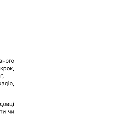
вного
крок,
я”, —
адіо,
довці
кти чи