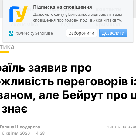
Підписка на сповіщення
новини
про проєкт
контакти
Дозвольте сайту glavnoe.in.ua відправляти вам
сповіщення про головні події в Україні та світу.
економіка
події
кримінал
Заборонити
Дозволити
Powered by SendPulse
тика
політика
раїль заявив про
суспільство
економіка
жливість переговорів і
події
ваном, але Бейрут про 
кримінал
 знає
техно
спорт
читать на ру
Галина Шподарева
лонгріди
16 квітня 2026
14:28