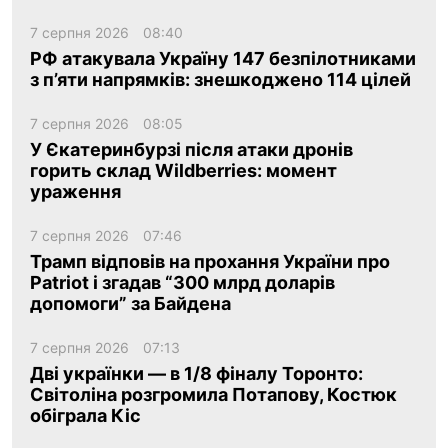
7 серпня 2026
08:40
РФ атакувала Україну 147 безпілотниками
з п’яти напрямків: знешкоджено 114 цілей
7 серпня 2026
08:05
У Єкатеринбурзі після атаки дронів
горить склад Wildberries: момент
ураження
7 серпня 2026
07:46
Трамп відповів на прохання України про
Patriot і згадав “300 млрд доларів
допомоги” за Байдена
7 серпня 2026
07:13
Дві українки — в 1/8 фіналу Торонто:
Світоліна розгромила Потапову, Костюк
обіграла Кіс