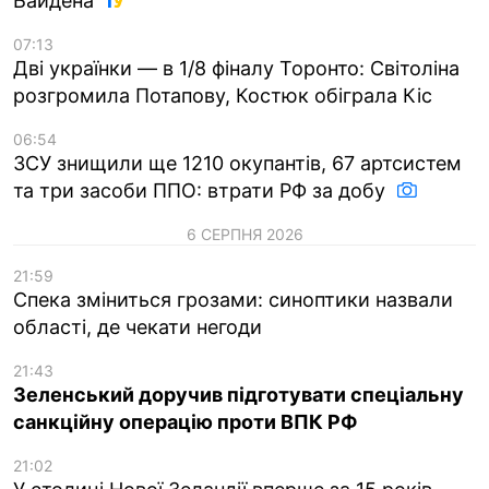
Байдена
07:13
Дві українки — в 1/8 фіналу Торонто: Світоліна
розгромила Потапову, Костюк обіграла Кіс
06:54
ЗСУ знищили ще 1210 окупантів, 67 артсистем
та три засоби ППО: втрати РФ за добу
6 СЕРПНЯ 2026
21:59
Спека зміниться грозами: синоптики назвали
області, де чекати негоди
21:43
Зеленський доручив підготувати спеціальну
санкційну операцію проти ВПК РФ
21:02