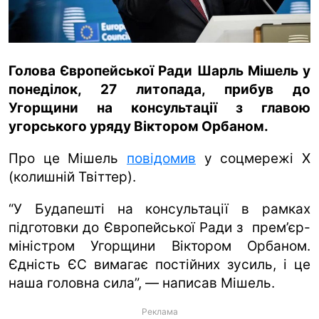
ua
ru
en
Голова Європейської Ради Шарль Мішель у
понеділок, 27 литопада, прибув до
Угорщини на консультації з главою
угорського уряду Віктором Орбаном.
Про це Мішель
повідомив
у соцмережі Х
(колишній Твіттер).
“У Будапешті на консультації в рамках
підготовки до Європейської Ради з прем’єр-
міністром Угорщини Віктором Орбаном.
Єдність ЄС вимагає постійних зусиль, і це
наша головна сила”, — написав Мішель.
Реклама