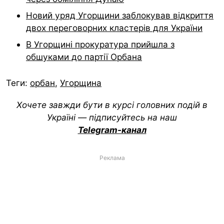
Новий уряд Угорщини заблокував відкриття
двох переговорних кластерів для України
В Угорщині прокуратура прийшла з
обшуками до партії Орбана
Теги:
орбан
,
Угорщина
Хочете завжди бути в курсі головних подій в
Україні — підписуйтесь на наш
Telegram-канал
Реклама