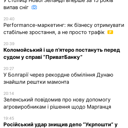
У столиці Нової Зеландії вперше за 15 років
випав сніг
20:40
Performance-маркетинг: як бізнесу отримувати
стабільне зростання, а не просто трафік
20:39
Коломойський і ще п’ятеро постануть перед
судом у справі “ПриватБанку”
20:27
У Болгарії через рекордне обміління Дунаю
знайшли рештки мамонта
20:14
Зеленський повідомив про нову допомогу
агровиробникам і рішення щодо Марганця
19:45
Російський удар знищив депо “Укрпошти” у