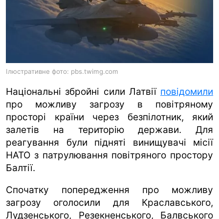
ua
ru
en
Ілюстративне фото: pbs.twimg.com
Національні збройні сили Латвії
повідомили
про можливу загрозу в повітряному
просторі країни через безпілотник, який
залетів на територію держави. Для
реагування були підняті винищувачі місії
НАТО з патрулювання повітряного простору
Балтії.
Спочатку попередження про можливу
загрозу оголосили для Краславського,
Лудзенського, Резекненського, Балвського