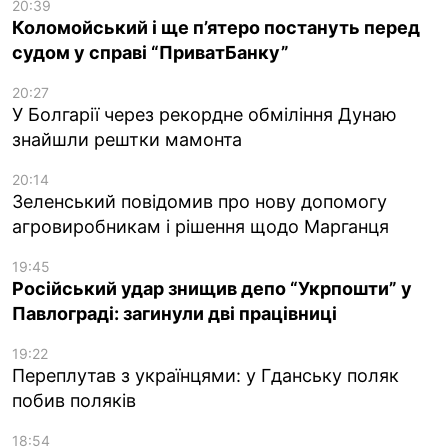
20:39
Коломойський і ще п’ятеро постануть перед
судом у справі “ПриватБанку”
20:27
У Болгарії через рекордне обміління Дунаю
знайшли рештки мамонта
20:14
Зеленський повідомив про нову допомогу
агровиробникам і рішення щодо Марганця
19:45
Російський удар знищив депо “Укрпошти” у
Павлограді: загинули дві працівниці
19:22
Переплутав з українцями: у Гданську поляк
побив поляків
18:54