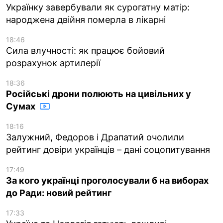
Українку завербували як сурогатну матір:
народжена двійня померла в лікарні
18:46
Сила влучності: як працює бойовий
розрахунок артилерії
18:36
Російські дрони полюють на цивільних у
Сумах
18:16
Залужний, Федоров і Драпатий очолили
рейтинг довіри українців – дані соцопитування
17:49
За кого українці проголосували б на виборах
до Ради: новий рейтинг
17:33