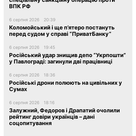
ВПК РФ
6 серпня 2026
20:39
Коломойський і ще п’ятеро постануть
перед судом у справі “ПриватБанку”
6 серпня 2026
19:45
Російський удар знищив депо “Укрпошти”
у Павлограді: загинули дві працівниці
6 серпня 2026
18:36
Російські дрони полюють на цивільних у
Сумах
6 серпня 2026
18:16
Залужний, Федоров і Драпатий очолили
рейтинг довіри українців – дані
соцопитування