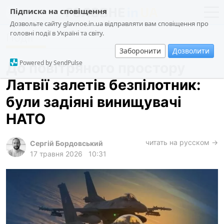
Підписка на сповіщення
Дозвольте сайту glavnoe.in.ua відправляти вам сповіщення про
головні події в Україні та світу.
Події
новини
політика
Заборонити
Дозволити
про проєкт
суспільство
Powered by SendPulse
До повітряного простору
контакти
економіка
Латвії залетів безпілотник:
події
були задіяні винищувачі
кримінал
НАТО
техно
читать на русском →
спорт
Сергій Бордовський
17 травня 2026
10:31
лонгріди
харків
архів
gambling