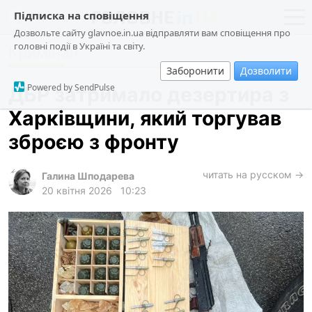
Підписка на сповіщення
Дозвольте сайту glavnoe.in.ua відправляти вам сповіщення про
головні події в Україні та світу.
Кримінал
новини
політика
Заборонити
Дозволити
про проєкт
суспільство
Powered by SendPulse
ДБР затримало дезертира з
контакти
економіка
Харківщини, який торгував
події
зброєю з фронту
кримінал
техно
читать на русском →
Галина Шподарева
20 квітня 2026
10:23
спорт
лонгріди
харків
архів
gambling