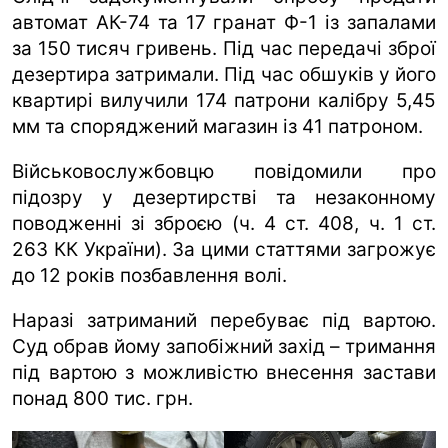
автомат АК-74 та 17 гранат Ф-1 із запалами
за 150 тисяч гривень. Під час передачі зброї
дезертира затримали. Під час обшуків у його
квартирі вилучили 174 патрони калібру 5,45
мм та споряджений магазин із 41 патроном.
Військовослужбовцю повідомили про
підозру у дезертирстві та незаконному
поводженні зі зброєю (ч. 4 ст. 408, ч. 1 ст.
263 КК України). За цими статтями загрожує
до 12 років позбавлення волі.
Наразі затриманий перебуває під вартою.
Суд обрав йому запобіжний захід – тримання
під вартою з можливістю внесення застави
понад 800 тис. грн.