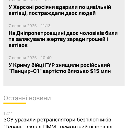
У Херсоні росіяни вдарили по цивільній
автівці, постраждали двоє людей
7 серпня 2026
11:13
На Дніпропетровщині двоє чоловіків били
та залякували жертву заради грошей і
автівок
7 серпня 2026
10:49
У Криму бійці ГУР знищили російський
“Панцир-С1” вартістю близько $15 млн
Останні новини
12:11
ЗСУ уразили ретранслятори безпілотників
“Герань”, склад ПММ і ремонтний підрозділ