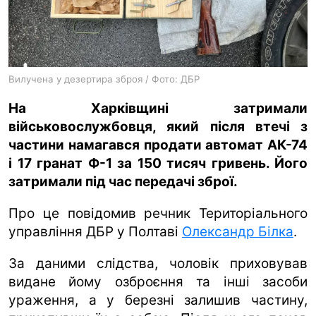
ua
ru
en
Вилучена у дезертира зброя / Фото: ДБР
На Харківщині затримали
військовослужбовця, який після втечі з
частини намагався продати автомат АК-74
і 17 гранат Ф-1 за 150 тисяч гривень. Його
затримали під час передачі зброї.
Про це повідомив речник Територіального
управління ДБР у Полтаві
Олександр Білка
.
За даними слідства, чоловік приховував
видане йому озброєння та інші засоби
ураження, а у березні залишив частину,