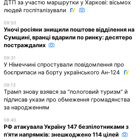
ДТП за участю маршрутки у Харкові: вісьмох
людей госпіталізували
09:50
Уночі росіяни знищили поштове відділення на
Сумщині, вранці вдарили по ринку: десятеро
постраждалих
09:31
У Німеччині спростували повідомлення про
боєприпаси на борту українського Ан-124
09:13
Трамп знову взявся за “пологовий туризм” й
підписав укази про обмеження громадянства
за народженням
08:40
РФ атакувала Україну 147 безпілотниками з
п’яти напрямків: знешкоджено 114 цілей