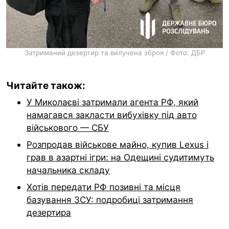
Затриманий дезертир та вилучена зброя / Фото: ДБР
Читайте також:
У Миколаєві затримали агента РФ, який
намагався закласти вибухівку під авто
військового — СБУ
Розпродав військове майно, купив Lexus і
грав в азартні ігри: на Одещині судитимуть
начальника складу
Хотів передати РФ позивні та місця
базування ЗСУ: подробиці затримання
дезертира