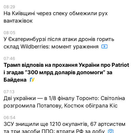
08:29
На Київщині через спеку обмежили рух
вантажівок
08:05
У Єкатеринбурзі після атаки дронів горить
склад Wildberries: момент ураження
07:46
Трамп відповів на прохання України про Patriot
і згадав “300 млрд доларів допомоги” за
Байдена
07:13
Дві українки — в 1/8 фіналу Торонто: Світоліна
розгромила Потапову, Костюк обіграла Кіс
06:54
ЗСУ знищили ще 1210 окупантів, 67 артсистем
та три засоби ППО: втрати РФ за добу