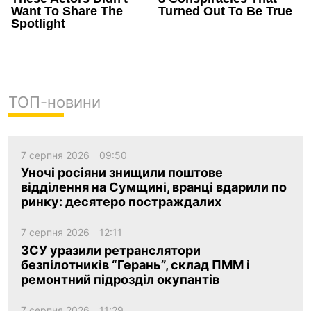
ТОП-новини
7 серпня 2026
09:50
Уночі росіяни знищили поштове
відділення на Сумщині, вранці вдарили по
ринку: десятеро постраждалих
7 серпня 2026
12:11
ЗСУ уразили ретранслятори
безпілотників “Герань”, склад ПММ і
ремонтний підрозділ окупантів
7 серпня 2026
11:29