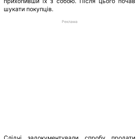
прихопивши їх з собою. Після цього почав
шукати покупців.
Реклама
Слідчі задокументували спробу продати