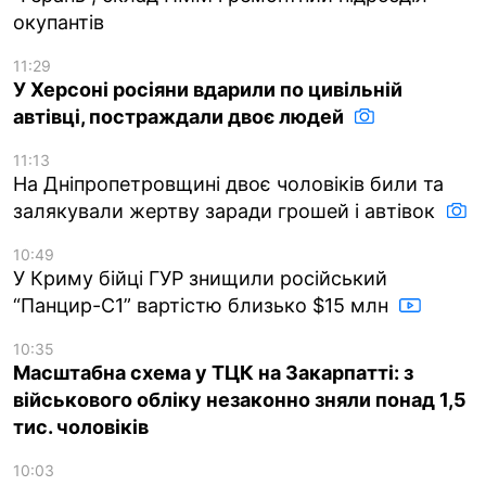
окупантів
11:29
У Херсоні росіяни вдарили по цивільній
автівці, постраждали двоє людей
11:13
На Дніпропетровщині двоє чоловіків били та
залякували жертву заради грошей і автівок
10:49
У Криму бійці ГУР знищили російський
“Панцир-С1” вартістю близько $15 млн
10:35
Масштабна схема у ТЦК на Закарпатті: з
військового обліку незаконно зняли понад 1,5
тис. чоловіків
10:03