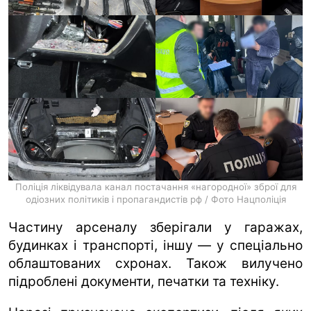
Поліція ліквідувала канал постачання «нагородної» зброї для
одіозних політиків і пропагандистів рф / Фото Нацполіція
Частину арсеналу зберігали у гаражах,
будинках і транспорті, іншу — у спеціально
облаштованих схронах. Також вилучено
підроблені документи, печатки та техніку.