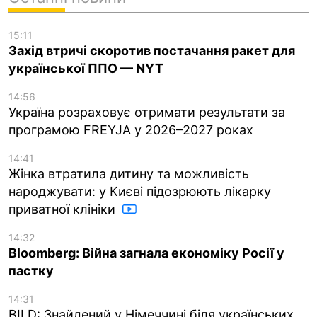
15:11
Захід втричі скоротив постачання ракет для
української ППО — NYT
14:56
Україна розраховує отримати результати за
програмою FREYJA у 2026–2027 роках
14:41
Жінка втратила дитину та можливість
народжувати: у Києві підозрюють лікарку
приватної клініки
14:32
Bloomberg: Війна загнала економіку Росії у
пастку
14:31
BILD: Знайдений у Німеччині біля українських