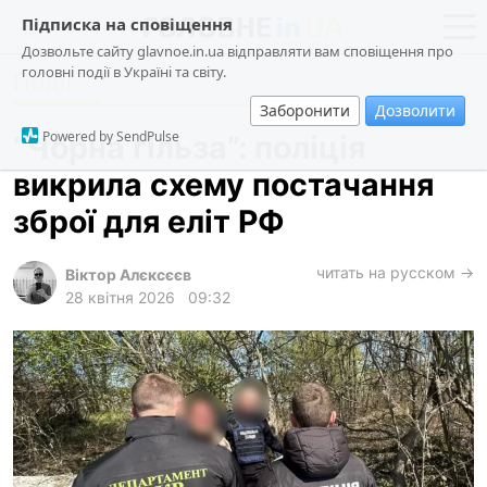
Підписка на сповіщення
Дозвольте сайту glavnoe.in.ua відправляти вам сповіщення про
головні події в Україні та світу.
Події
новини
політика
Заборонити
Дозволити
про проєкт
суспільство
Powered by SendPulse
“Чорна гільза”: поліція
контакти
економіка
викрила схему постачання
події
зброї для еліт РФ
кримінал
техно
читать на русском →
Віктор Алєксєєв
28 квітня 2026
09:32
спорт
лонгріди
харків
архів
gambling