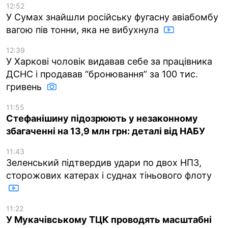
12:52
У Сумах знайшли російську фугасну авіабомбу
вагою пів тонни, яка не вибухнула
12:39
У Харкові чоловік видавав себе за працівника
ДСНС і продавав “бронювання” за 100 тис.
гривень
11:55
Стефанішину підозрюють у незаконному
збагаченні на 13,9 млн грн: деталі від НАБУ
11:43
Зеленський підтвердив удари по двох НПЗ,
сторожових катерах і суднах тіньового флоту
11:22
У Мукачівському ТЦК проводять масштабні