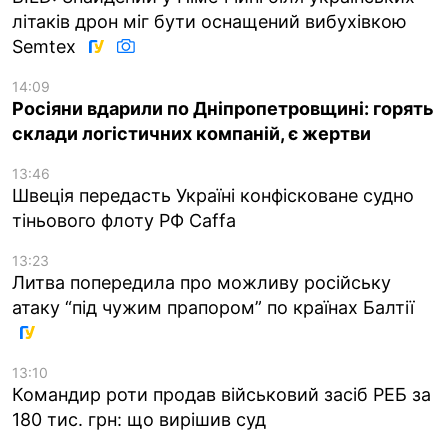
літаків дрон міг бути оснащений вибухівкою
Semtex
14:09
Росіяни вдарили по Дніпропетровщині: горять
склади логістичних компаній, є жертви
13:46
Швеція передасть Україні конфісковане судно
тіньового флоту РФ Caffa
13:23
Литва попередила про можливу російську
атаку “під чужим прапором” по країнах Балтії
13:10
Командир роти продав військовий засіб РЕБ за
180 тис. грн: що вирішив суд