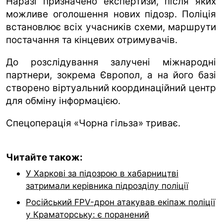
Наразі призначено експертизи, після яких
можливе оголошення нових підозр. Поліція
встановлює всіх учасників схеми, маршрути
постачання та кінцевих отримувачів.
До розслідування залучені міжнародні
партнери, зокрема Європол, а на його базі
створено віртуальний координаційний центр
для обміну інформацією.
Спецоперація «Чорна гільза» триває.
Читайте також:
У Харкові за підозрою в хабарництві
затримали керівника підрозділу поліції
Російський FPV-дрон атакував екіпаж поліції
у Краматорську: є поранений