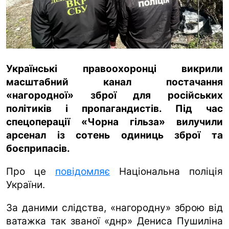
ua
ru
en
Українські правоохоронці викрили
масштабний канал постачання
«нагородної» зброї для російських
політиків і пропагандистів. Під час
спецоперації «Чорна гільза» вилучили
арсенал із сотень одиниць зброї та
боєприпасів.
Про це
повідомляє
Національна поліція
України.
За даними слідства, «нагородну» зброю від
ватажка так званої «днр» Дениса Пушиліна