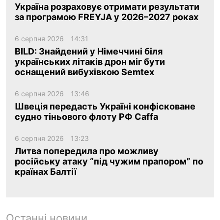
Україна розраховує отримати результати
за програмою FREYJA у 2026–2027 роках
6 серпня 2026
14:31
BILD: Знайдений у Німеччині біля
українських літаків дрон міг бути
оснащений вибухівкою Semtex
6 серпня 2026
13:46
Швеція передасть Україні конфісковане
судно тіньового флоту РФ Caffa
6 серпня 2026
13:23
Литва попередила про можливу
російську атаку “під чужим прапором” по
країнах Балтії
Останні новини