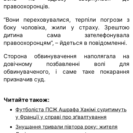
правоохоронців.
“Вони переховувалися, терпіли погрози з
боку чоловіка, жили у страху. Зрештою
дитина сама зателефонувала
правоохоронцям”, – йдеться в повідомленні.
Сторона обвинувачення наполягала на
довічному позбавленні волі для
обвинуваченого, і саме таке покарання
призначив суд.
Читайте також:
Футболіста ПСЖ Ашрафа Хакімі судитимуть
у Франції у справі про зґвалтування
Знущання тривали півтора року: жителя