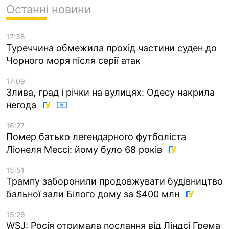
Останні новини
17:38
Туреччина обмежила прохід частини суден до
Чорного моря після серії атак
17:09
Злива, град і річки на вулицях: Одесу накрила
негода
16:27
Помер батько легендарного футболіста
Ліонеля Мессі: йому було 68 років
15:51
Трампу заборонили продовжувати будівництво
бальної зали Білого дому за $400 млн
15:26
WSJ: Росія отримала послання від Ліндсі Грема