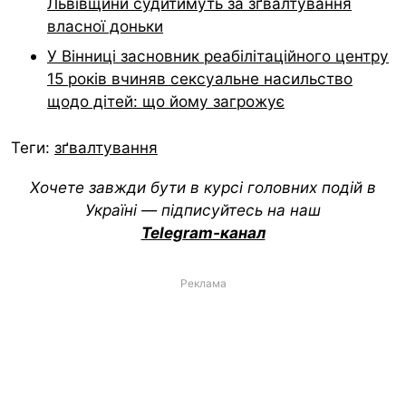
Львівщини судитимуть за зґвалтування
власної доньки
У Вінниці засновник реабілітаційного центру
15 років вчиняв сексуальне насильство
щодо дітей: що йому загрожує
Теги:
зґвалтування
Хочете завжди бути в курсі головних подій в
Україні — підписуйтесь на наш
Telegram-канал
Реклама