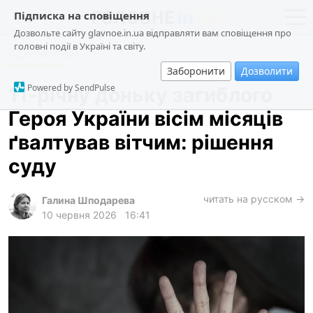
Підписка на сповіщення
Дозвольте сайту glavnoe.in.ua відправляти вам сповіщення про
головні події в Україні та світу.
Кримінал
новини
політика
Заборонити
Дозволити
про проєкт
суспільство
Powered by SendPulse
11-річну доньку загиблого
контакти
економіка
Героя України вісім місяців
події
ґвалтував вітчим: рішення
кримінал
суду
техно
читать на русском →
спорт
Галина Шподарева
10 червня 2026
16:41
лонгріди
харків
архів
gambling