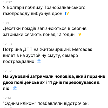
13:32
У Болгарії поблизу Трансбалканського
газопроводу вибухнув дрон
13:16
Десятки поїздів запізнюються 8 серпня:
затримки сягають понад 12 годин
12:53
Потрійна ДТП на Житомирщині: Mercedes
вилетів на зустрічну смугу, семеро
постраждалих
12:32
На Буковині затримали чоловіка, який поранив
двох поліцейських і 11 днів переховувався в
лісі
12:14
“Одним кліком” позбавляли відстрочок: