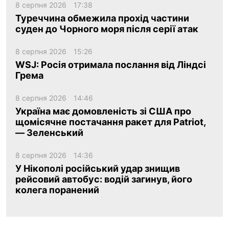
8 серпня 2026
17:38
Туреччина обмежила прохід частини
суден до Чорного моря після серії атак
8 серпня 2026
15:26
WSJ: Росія отримала послання від Ліндсі
Грема
8 серпня 2026
14:46
Україна має домовленість зі США про
щомісячне постачання ракет для Patriot,
— Зеленський
8 серпня 2026
14:36
У Нікополі російський удар знищив
рейсовий автобус: водій загинув, його
колега поранений