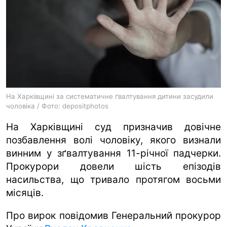
ua
ru
en
На Харківщині за систематичне ґвалтування дитини засудили
чоловіка / Фото: depositphotos
На Харківщині суд призначив довічне
позбавлення волі чоловіку, якого визнали
винним у зґвалтування 11-річної падчерки.
Прокурори довели шість епізодів
насильства, що тривало протягом восьми
місяців.
Про вирок повідомив Генеральний прокурор