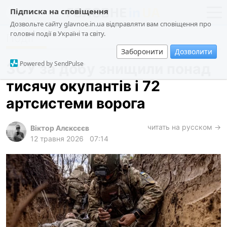
Підписка на сповіщення
Дозвольте сайту glavnoe.in.ua відправляти вам сповіщення про
головні події в Україні та світу.
Події
новини
політика
Заборонити
Дозволити
про проєкт
суспільство
Powered by SendPulse
ЗСУ за добу знищили понад
контакти
економіка
тисячу окупантів і 72
події
артсистеми ворога
кримінал
техно
читать на русском →
Віктор Алєксєєв
12 травня 2026
07:14
спорт
лонгріди
харків
архів
gambling