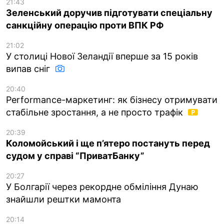
21:43
Зеленський доручив підготувати спеціальну
санкційну операцію проти ВПК РФ
21:02
У столиці Нової Зеландії вперше за 15 років
випав сніг
20:40
Performance-маркетинг: як бізнесу отримувати
стабільне зростання, а не просто трафік
20:39
Коломойський і ще п’ятеро постануть перед
судом у справі “ПриватБанку”
20:27
У Болгарії через рекордне обміління Дунаю
знайшли рештки мамонта
20:14