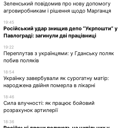
Зеленський повідомив про нову допомогу
агровиробникам і рішення щодо Марганця
19:45
Російський удар знищив депо “Укрпошти” у
Павлограді: загинули дві працівниці
19:22
Переплутав з українцями: у Гданську поляк
побив поляків
18:54
Українку завербували як сурогатну матір:
народжена двійня померла в лікарні
18:46
Сила влучності: як працює бойовий
розрахунок артилерії
18:36
Російські дрони полюють на цивільних у