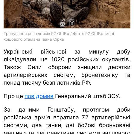
ua
ru
en
Тренування розвідників 92 ОШБр / Фото: 92 ОШБр імені
кошового отамана Івана Сірка
Українські військові за минулу добу
ліквідували ще 1020 російських окупантів.
Також Сили оборони знищили десятки
артилерійських систем, бронетехніку та
понад тисячу безпілотників РФ.
Про це
повідомив
Генеральний штаб ЗСУ.
За даними Генштабу, протягом доби
російська армія втратила 72 артилерійські
системи, два танки, дві бойові броньовані
машини та дві реактивні системи залпового