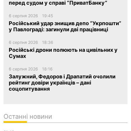
перед судом у справі “ПриватБанку”
6 серпня 2026
19:45
Російський удар знищив депо “Укрпошти”
у Павлограді: загинули дві працівниці
6 серпня 2026
18:36
Російські дрони полюють на цивільних у
Сумах
6 серпня 2026
18:16
Залужний, Федоров і Драпатий очолили
рейтинг довіри українців – дані
соцопитування
Останні новини