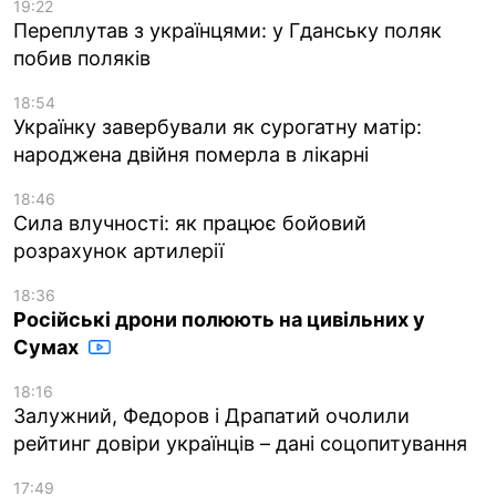
19:22
Переплутав з українцями: у Гданську поляк
побив поляків
18:54
Українку завербували як сурогатну матір:
народжена двійня померла в лікарні
18:46
Сила влучності: як працює бойовий
розрахунок артилерії
18:36
Російські дрони полюють на цивільних у
Сумах
18:16
Залужний, Федоров і Драпатий очолили
рейтинг довіри українців – дані соцопитування
17:49