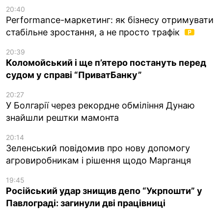
20:40
Performance-маркетинг: як бізнесу отримувати
стабільне зростання, а не просто трафік
20:39
Коломойський і ще п’ятеро постануть перед
судом у справі “ПриватБанку”
20:27
У Болгарії через рекордне обміління Дунаю
знайшли рештки мамонта
20:14
Зеленський повідомив про нову допомогу
агровиробникам і рішення щодо Марганця
19:45
Російський удар знищив депо “Укрпошти” у
Павлограді: загинули дві працівниці