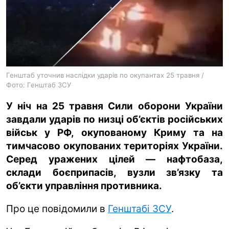
ua
ru
en
Генштаб уточнив наслідки ударів по окупантах 25 травня /
Фото: Генштаб ЗСУ
У ніч на 25 травня Сили оборони України
завдали ударів по низці об’єктів російських
військ у РФ, окупованому Криму та на
тимчасово окупованих територіях України.
Серед уражених цілей — нафтобаза,
склади боєприпасів, вузли зв’язку та
об’єкти управління противника.
Про це повідомили в
Генштабі ЗСУ
.