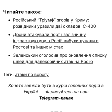
Читайте також:
Російський “Тріумф” згорів у Криму:
розвідники уразили дві складові С-400
Дрони атакували порт і залізничну
інфраструктуру в Росії: вибухи лунали в
Ростові та інших містах
Зеленський оголосив про оновлення списку
цілей для далекобійних атак на Росію
Теги:
атаки по ворогу
Хочете завжди бути в курсі головних подій в
Україні — підписуйтесь на наш
Telegram-канал
Реклама