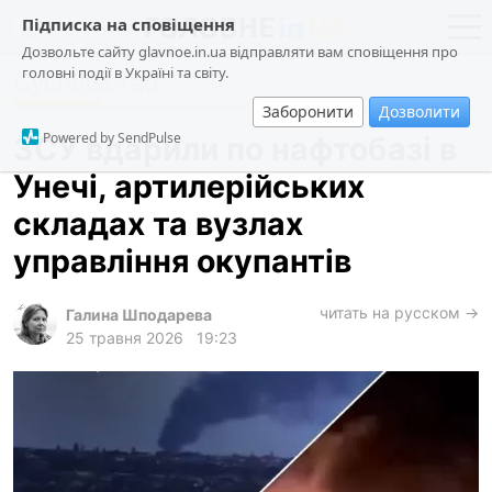
Підписка на сповіщення
Дозвольте сайту glavnoe.in.ua відправляти вам сповіщення про
головні події в Україні та світу.
Суспільство
новини
політика
Заборонити
Дозволити
про проєкт
суспільство
Powered by SendPulse
ЗСУ вдарили по нафтобазі в
контакти
економіка
Унечі, артилерійських
події
складах та вузлах
кримінал
управління окупантів
техно
читать на русском →
спорт
Галина Шподарева
25 травня 2026
19:23
лонгріди
харків
архів
gambling