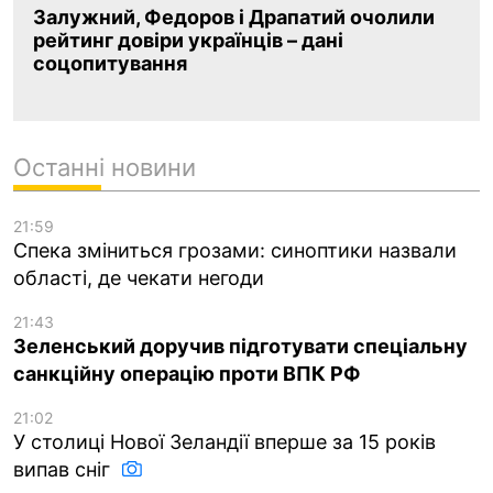
Залужний, Федоров і Драпатий очолили
рейтинг довіри українців – дані
соцопитування
Останні новини
21:59
Спека зміниться грозами: синоптики назвали
області, де чекати негоди
21:43
Зеленський доручив підготувати спеціальну
санкційну операцію проти ВПК РФ
21:02
У столиці Нової Зеландії вперше за 15 років
випав сніг