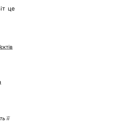
іт це
єктів
а
ь її