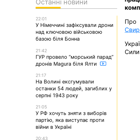
Останні новини
комп
22:01
Про 
У Німеччині зафіксували дрони
Свир
над ключовою військовою
базою біля Бонна
Укра
21:42
Сили 
ГУР провело “морський парад”
дронів Magura біля Ялти
21:17
На Волині ексгумували
останки 54 людей, загиблих у
серпні 1943 року
21:05
У РФ хочуть зняти з виборів
партію, яка виступає проти
війни в Україні
20:43