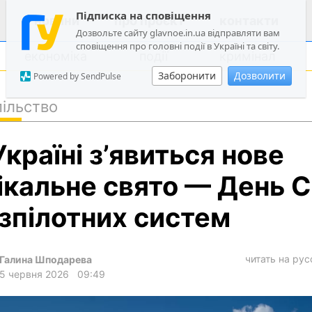
Підписка на сповіщення
новини
про проєкт
контакти
Дозвольте сайту glavnoe.in.ua відправляти вам
сповіщення про головні події в Україні та світу.
економіка
події
кримінал
Заборонити
Дозволити
Powered by SendPulse
ільство
політика
Україні з’явиться нове
суспільство
економіка
ікальне свято — День 
події
зпілотних систем
кримінал
техно
читать на ру
Галина Шподарева
спорт
5 червня 2026
09:49
лонгріди