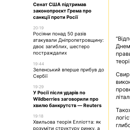
Сенат США підтримав
законопроєкт Грема про
санкції проти Росії
20:19
Росіяни понад 50 разів
“Відп
атакували Дніпропетровщину:
Днем
двоє загиблих, шестеро
постраждалих
прав
теорі
19:44
Зеленський вперше прибув до
Свир
Сербії
вик
19:29
пров
У Росії після ударів по
літал
Wildberries заговорили про
хвилю банкрутств — Reuters
Тако
19:18
логіс
Хвильова теорія Елліотта: як
глиб
розуміти структуру ринку, а