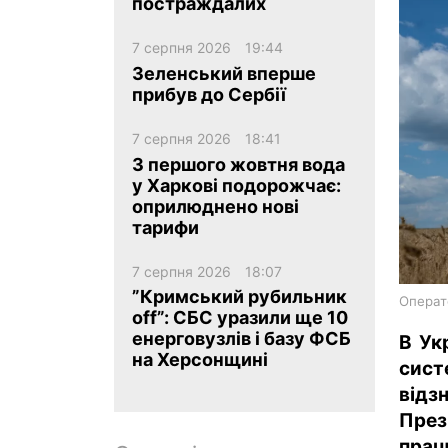
постраждалих
7 серпня 2026
19:44
Зеленський вперше
прибув до Сербії
7 серпня 2026
18:41
ua
ru
en
З першого жовтня вода
у Харкові подорожчає:
оприлюднено нові
тарифи
7 серпня 2026
18:07
”Кримський рубильник
Операт
off”: СБС уразили ще 10
енерговузлів і базу ФСБ
В Ук
на Херсонщині
сис
відз
През
пра