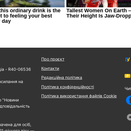
Про проєкт
Контакти
діа - R40-06536
Редакційна політика
осилання на
Політика конфіденційності
Чи
Політика використання файлів Cookie
о "Новини
дповідальність
ачена для осіб,
21-річного віку —