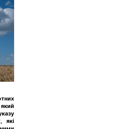
отних
який
указу
, які
ними