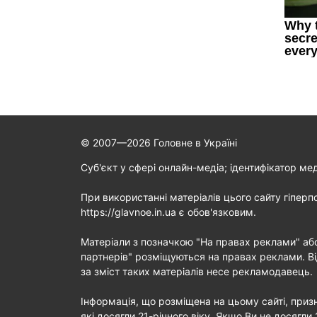
© 2007—2026 Головне в Україні
Cуб'єкт у сфері онлайн-медіа; ідентифікатор ме
При використанні матеріалів цього сайту гіперп
https://glavnoe.in.ua є обов'язковим.
Матеріали з позначкою "На правах реклами" аб
партнерів" розміщуються на правах реклами. Ві
за зміст таких матеріалів несе рекламодавець.
Інформація, що розміщена на цьому сайті, призн
які досягли 21-річного віку. Якщо Ви не досягли 