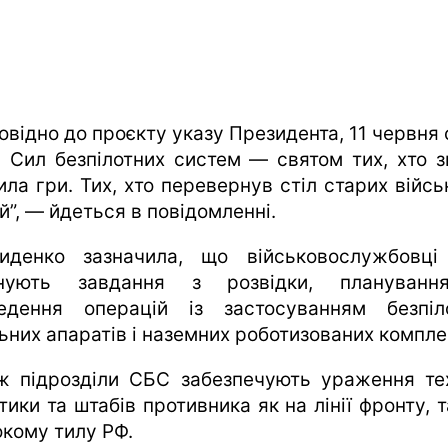
овідно до проєкту указу Президента, 11 червня
 Сил безпілотних систем — святом тих, хто з
ила гри. Тих, хто перевернув стіл старих війсь
й”, — йдеться в повідомленні.
иденко зазначила, що військовослужбовц
онують завдання з розвідки, плануванн
едення операцій із застосуванням безпіл
ьних апаратів і наземних роботизованих компле
ж підрозділи СБС забезпечують ураження тех
тики та штабів противника як на лінії фронту, т
окому тилу РФ.