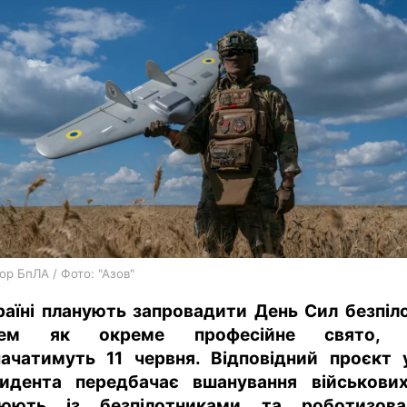
харків
архів
gambling
ор БпЛА / Фото: "Азов"
раїні планують запровадити День Сил безпіл
тем як окреме професійне свято, 
начатимуть 11 червня. Відповідний проєкт 
идента передбачає вшанування військових
цюють із безпілотниками та роботизова