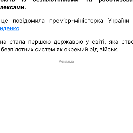
лексами.
це повідомила премʼєр-міністерка Україн
иденко
.
їна стала першою державою у світі, яка ств
безпілотних систем як окремий рід військ.
Реклама