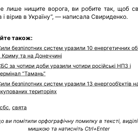
не лише нищите ворога, ви робите так, щоб св
 і вірив в Україну”, — написала Свириденко.
йте також:
или безпілотних систем уразили 10 енергетичних об’
у Криму та на Донеччині
БС за чотири доби уразили чотири російські НПЗ і
термінал “Тамань”
или безпілотних систем уразили 13 енергооб’єктів н
окупованих територіях
сбс
,
свята
о ви помітили орфографічну помилку в тексті, виділіт
мишкою та натисніть Ctrl+Enter