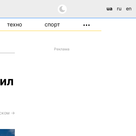
ua
ru
en
техно
спорт
•••
Реклама
Сил
сском →