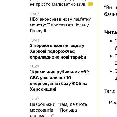
не просто малювати хвилі
“Ви 
бачив
19:05
НБУ анонсував нову пам’ятну
монету: її присвятять Іоанну
Павлу II
Чита
С
18:41
З першого жовтня вода у
Харкові подорожчає:
С
оприлюднено нові тарифи
18:07
С
”Кримський рубильник off”:
СБС уразили ще 10
енерговузлів і базу ФСБ на
Херсонщині
Теги:
17:47
Якщ
Навроцький: “Там, де б’ють
московитів — Польща
допомагає”