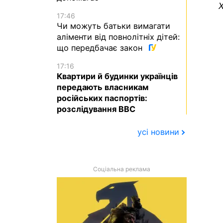
Х
17:46
Чи можуть батьки вимагати
аліменти від повнолітніх дітей:
що передбачає закон
17:16
Квартири й будинки українців
передають власникам
російських паспортів:
розслідування BBC
усі новини
Соціальна реклама