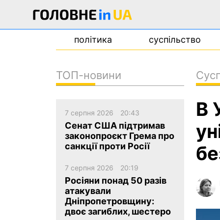
політика
суспільство
ТОП-новини
Сусп
новини
В 
про проєкт
7 серпня 2026
20:43
контакти
ун
Сенат США підтримав
законопроєкт Грема про
санкції проти Росії
бе
7 серпня 2026
20:19
Росіяни понад 50 разів
атакували
Дніпропетровщину:
двоє загиблих, шестеро