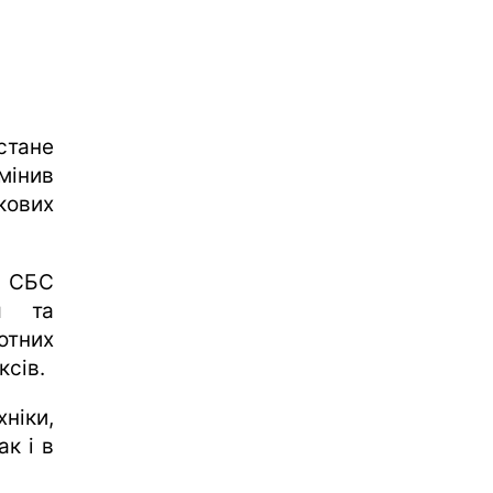
 стане
мінив
кових
і СБС
я та
отних
ксів.
ніки,
ак і в