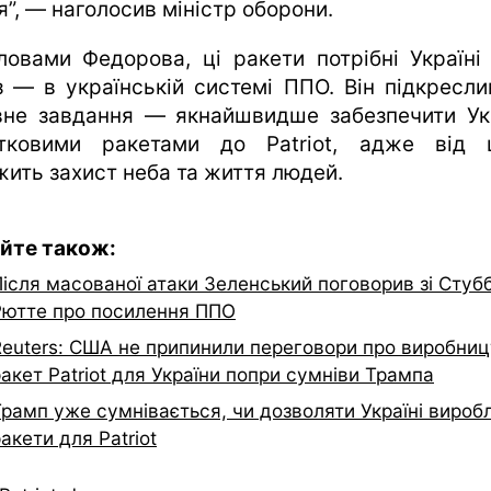
я”, — наголосив міністр оборони.
ловами Федорова, ці ракети потрібні Україні
з — в українській системі ППО. Він підкресли
вне завдання — якнайшвидше забезпечити Ук
тковими ракетами до Patriot, адже від 
жить захист неба та життя людей.
йте також:
ісля масованої атаки Зеленський поговорив зі Стубб
Рютте про посилення ППО
Reuters: США не припинили переговори про виробни
акет Patriot для України попри сумніви Трампа
Трамп уже сумнівається, чи дозволяти Україні вироб
акети для Patriot