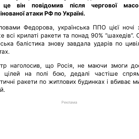
це він повідомив після чергової масо
інованої атаки РФ по Україні.
ловами Федорова, українська ППО цієї ночі 
е всі крилаті ракети та понад 90% “шахедів”. 
йська балістика знову завдала ударів по циві
тах.
стр наголосив, що Росія, не маючи змоги до
х цілей на полі бою, дедалі частіше спря
стичні ракети по житлових будинках і вбиває м
й.
Реклама