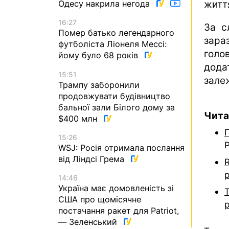
житт
Одесу накрила негода
16:27
За с
Помер батько легендарного
зара
футболіста Ліонеля Мессі:
голо
йому було 68 років
дода
15:51
зале
Трампу заборонили
продовжувати будівництво
бальної зали Білого дому за
Чита
$400 млн
П
15:26
WSJ: Росія отримала послання
від Ліндсі Грема
р
14:46
Україна має домовленість зі
США про щомісячне
р
постачання ракет для Patriot,
— Зеленський