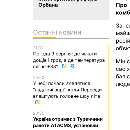
Про 
Орбана
комб
За с
Останні новини
майж
росі
об’єк
21:02
Погода 9 серпня: де чекати
дощів і гроз, а де температура
Міні
сягне +33°
свої
балі
20:50
У небі почали з’являтися
люде
“падаючі зорі”: коли Персеїди
влаштують головне шоу літа
20:35
Україна отримає з Туреччини
ракети ATACMS, установки