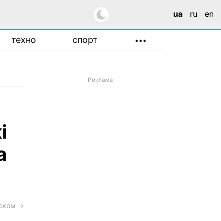
ua
ru
en
техно
спорт
•••
Реклама
і
а
сском →