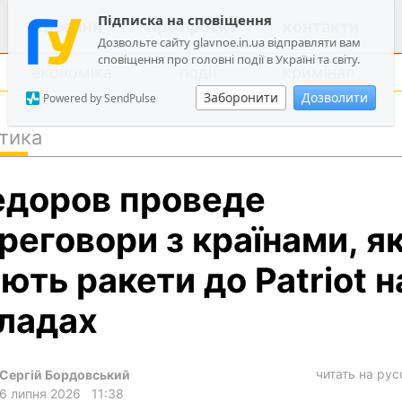
Підписка на сповіщення
новини
про проєкт
контакти
Дозвольте сайту glavnoe.in.ua відправляти вам
сповіщення про головні події в Україні та світу.
економіка
події
кримінал
Заборонити
Дозволити
Powered by SendPulse
тика
політика
доров проведе
суспільство
економіка
реговори з країнами, як
події
ють ракети до Patriot н
кримінал
ладах
техно
спорт
читать на ру
Сергій Бордовський
лонгріди
6 липня 2026
11:38