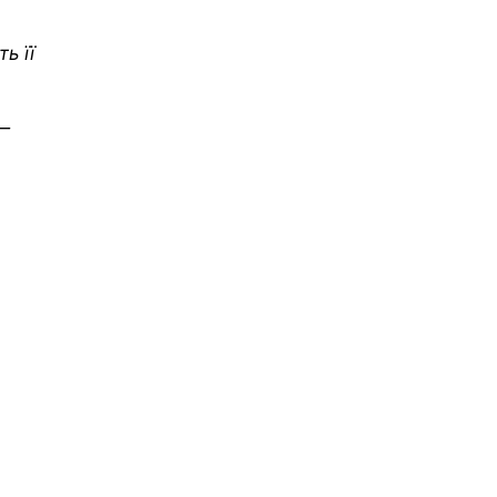
ь її
 —