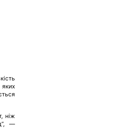
кість
 яких
ється
, ніж
д”, —