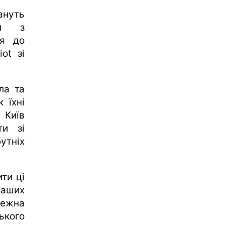
ануть
ни з
ся до
ot зі
ла та
 їхні
 Київ
ти зі
утніх
ти ці
наших
ежна
ького