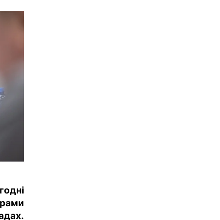
годні
трами
адах.