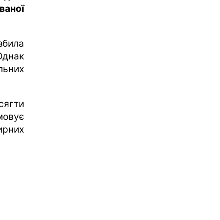
ваної
збила
Однак
льних
сягти
мовує
ирних