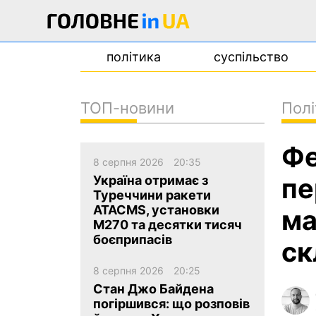
політика
суспільство
ТОП-новини
Полі
новини
Фе
про проєкт
8 серпня 2026
20:35
контакти
пе
Україна отримає з
Туреччини ракети
ATACMS, установки
ма
M270 та десятки тисяч
боєприпасів
ск
8 серпня 2026
20:25
Стан Джо Байдена
погіршився: що розповів