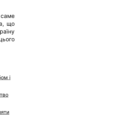
 саме
в, що
раїну
цього
ом і
цтво
ляти