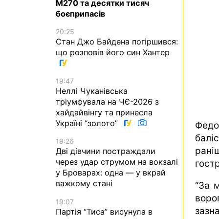
M270 та десятки тисяч
боєприпасів
20:25
Стан Джо Байдена погіршився:
що розповів його син Хантер
19:47
Неллі Чуканівська
тріумфувала на ЧЄ-2026 з
хайдайвінгу та принесла
Україні “золото”
Федо
балі
19:26
рані
Дві дівчини постраждали
через удар струмом на вокзалі
гостр
у Броварах: одна — у вкрай
важкому стані
“За 
воро
19:07
зазна
Партія “Тиса” висунула в