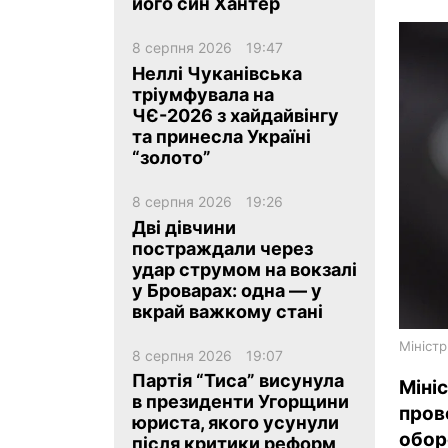
його син Хантер
8 серпня 2026
19:47
Неллі Чуканівська
тріумфувала на
ЧЄ-2026 з хайдайвінгу
та принесла Україні
ua
ru
en
“золото”
8 серпня 2026
19:26
Дві дівчини
постраждали через
удар струмом на вокзалі
у Броварах: одна — у
вкрай важкому стані
Мініст
8 серпня 2026
19:07
Партія “Тиса” висунула
Міні
в президенти Угорщини
пров
юриста, якого усунули
обор
після критики реформ