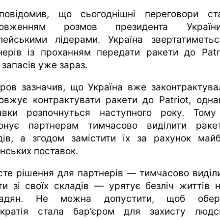
повідомив, що сьогоднішні переговори ст
довженням розмов президента Украї
пейськими лідерами. Україна звертатиметь
нерів із проханням передати ракети до Patri
 запасів уже зараз.
ров зазначив, що Україна вже законтрактува
овжує контрактувати ракети до Patriot, однак
авки розпочнуться наступного року. Тому
онує партнерам тимчасово виділити раке
дів, а згодом замістити їх за рахунок майб
їнських поставок.
сте рішення для партнерів — тимчасово виділи
ти зі своїх складів — урятує безліч життів 
мадян. Не можна допустити, щоб обер
кратія стала бар’єром для захисту людс