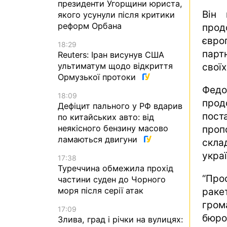
президенти Угорщини юриста,
Він 
якого усунули після критики
реформ Орбана
про
євро
18:29
парт
Reuters: Іран висунув США
ультиматум щодо відкриття
своїх
Ормузької протоки
Федо
18:09
прод
Дефіцит пального у РФ вдарив
пост
по китайських авто: від
неякісного бензину масово
проп
ламаються двигуни
скла
укра
17:38
Туреччина обмежила прохід
“Про
частини суден до Чорного
моря після серії атак
раке
гро
17:09
бюро
Злива, град і річки на вулицях: