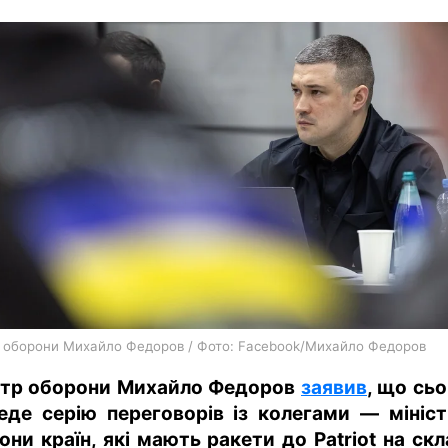
харків
архів
gambling
р оборони Михайло Федоров / Фото: Facebook/Михайло Федоров
стр оборони Михайло Федоров
заявив
, що сьо
еде серію переговорів із колегами — мініс
они країн, які мають ракети до Patriot на скл